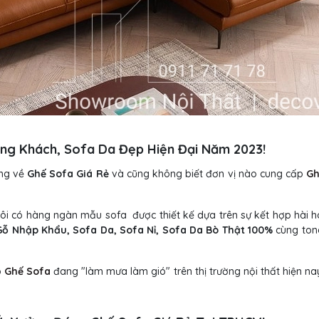
g Khách, Sofa Da Đẹp Hiện Đại Năm 2023!
ếng về
Ghế Sofa Giá Rẻ
và cũng không biết đơn vị nào cung cấp
Gh
tôi có hàng ngàn mẫu sofa
được thiết kế dựa trên sự kết hợp hài 
ỗ Nhập Khẩu, Sofa Da, Sofa Nỉ, Sofa Da Bò Thật 100%
cùng tone
p
Ghế Sofa
đang "làm mưa làm gió" trên thị trường nội thất hiện na