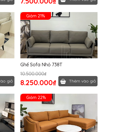
7.500.000₫
Giảm 21%
Ghế Sofa Nhỏ 738T
10.500.000₫
8.250.000₫
ào giỏ
Thêm vào giỏ
Giảm 22%