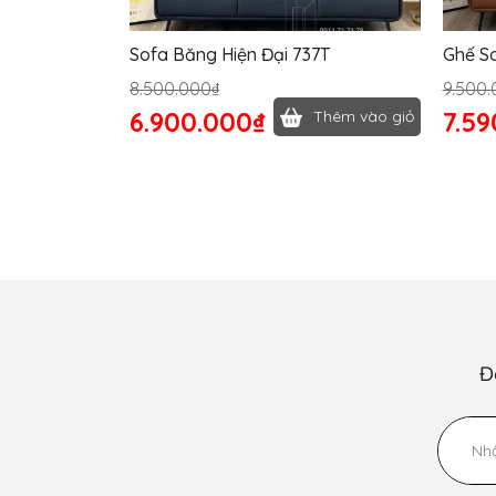
Sofa Băng Hiện Đại 737T
Ghế S
8.500.000₫
9.500.
6.900.000₫
7.59
Thêm vào giỏ
Đ