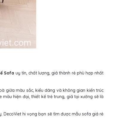
ế Sofa
uy tín, chất lượng, giá thành rẻ phù hợp nhất
hoà giữa màu sắc, kiểu dáng và không gian kiến trúc
 màu hiện đại, thiết kế trẻ trung, giá tại xưởng sẽ là
y. DecoViet hi vọng bạn sẽ tìm được mẫu sofa giá rẻ