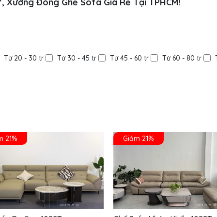
Ý, Xưởng Đóng Ghế Sofa Giá Rẻ Tại TPHCM!
Từ 20 - 30 tr
Từ 30 - 45 tr
Từ 45 - 60 tr
Từ 60 - 80 tr
m 21%
Giảm 21%