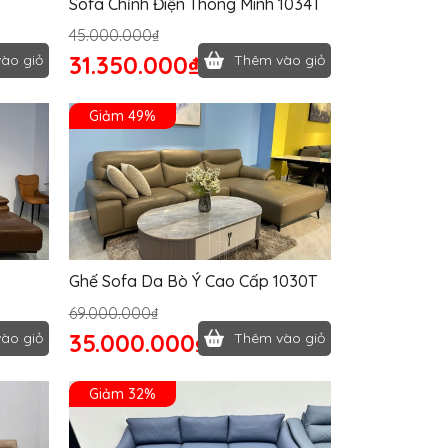
Sofa Chỉnh Điện Thông Minh 1034T
45.000.000₫
31.350.000₫
ào giỏ
Thêm vào giỏ
Giảm 49%
Ghế Sofa Da Bò Ý Cao Cấp 1030T
69.000.000₫
35.000.000₫
ào giỏ
Thêm vào giỏ
Giảm 32%