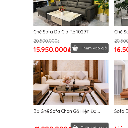
Ghế Sofa Da Giá Rẻ 1029T
Ghế S
1028T
20.500.000₫
20.50
15.950.000₫
16.5
Thêm vào giỏ
Bộ Ghế Sofa Chân Gỗ Hiện Đại
Sofa D
833T
Thêm vào giỏ