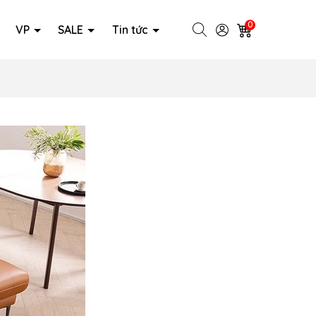
0
VP
SALE
Tin tức