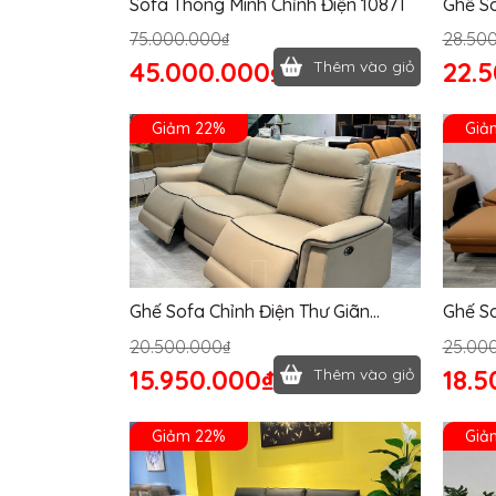
Sofa Thông Minh Chỉnh Điện 1087T
Ghế S
75.000.000₫
28.50
45.000.000₫
22.
Thêm vào giỏ
Giảm 22%
Giả
Ghế Sofa Chỉnh Điện Thư Giãn
Ghế So
1033T
20.500.000₫
25.00
15.950.000₫
18.5
Thêm vào giỏ
Giảm 22%
Giả