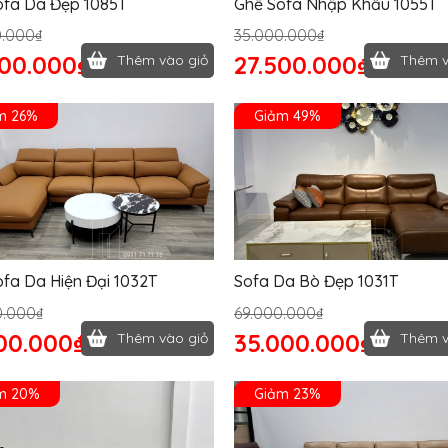
ofa Da Đẹp 1085T
Ghế Sofa Nhập Khẩu 1055T
0.000₫
35.000.000₫
500.000₫
27.500.000₫
Thêm vào giỏ
Thêm v
m 26%
Giảm 49%
fa Da Hiện Đại 1032T
Sofa Da Bò Đẹp 1031T
0.000₫
69.000.000₫
00.000₫
35.000.000₫
Thêm vào giỏ
Thêm v
m 20%
Giảm 23%