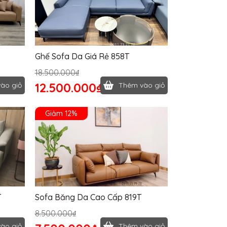
Ghế Sofa Da Giá Rẻ 858T
18.500.000₫
12.500.000₫
ào giỏ
Thêm vào giỏ
Giảm 12%
T
Sofa Băng Da Cao Cấp 819T
8.500.000₫
ào giỏ
Thêm vào giỏ