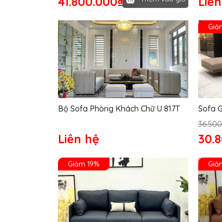
41.800.000₫
Liên
Giả
Bộ Sofa Phòng Khách Chữ U 817T
Sofa G
36.500
Liên hệ
30.
Giảm 19%
Giả