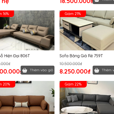
 hệ
18.500.000₫
m 16%
Giảm 21%
ỗ Hiện Đại 806T
Sofa Băng Giá Rẻ 759T
.000₫
10.500.000₫
800.000₫
8.250.000₫
Thêm vào giỏ
Thêm v
m 20%
Giảm 22%