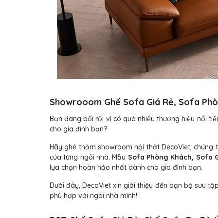
Showrooom Ghế Sofa Giá Rẻ, Sofa Phòn
Bạn đang bối rối vì có quá nhiều thương hiệu nổi ti
cho gia đình bạn?
Hãy ghé thăm showroom nội thất DecoViet, chúng 
của từng ngôi nhà. Mẫu
Sofa Phòng Khách, Sofa G
lựa chọn hoàn hảo nhất dành cho gia đình bạn.
Dưới đây, DecoViet xin giới thiệu đến bạn bộ sưu tậ
phù hợp với ngôi nhà mình!