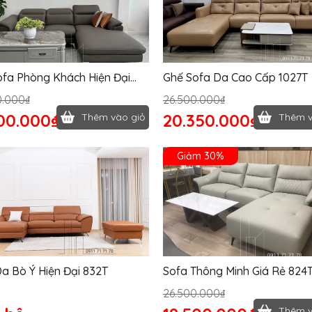
ofa Phòng Khách Hiện Đại
Ghế Sofa Da Cao Cấp 1027T
0.000₫
26.500.000₫
00.000₫
20.350.000₫
Thêm vào giỏ
Thêm v
Giảm 30%
a Bò Ý Hiện Đại 832T
Sofa Thông Minh Giá Rẻ 824
26.500.000₫
Thêm v