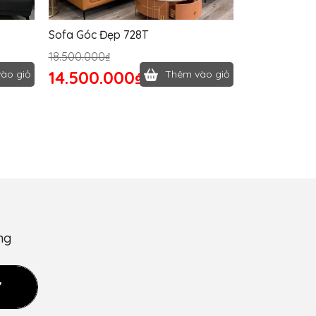
Sofa Góc Đẹp 728T
18.500.000₫
14.500.000₫
ào giỏ
Thêm vào giỏ
ng
Ý