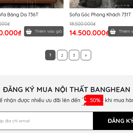
ofa Băng Da 736T
Sofa Góc Phòng Khách 731T
000₫
18.500.000₫
0.000₫
14.500.000₫
Thêm vào giỏ
Thêm v
1
2
3
»
ĐĂNG KÝ MUA NỘI THẤT BANGHEAN
ể nhận được nhiều ưu đãi lên đến
50%
khi mua hà
ĐĂNG K