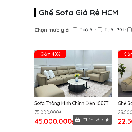
Ghế Sofa Giá Rẻ HCM
Chọn mức giá
Dưới 5 tr
Từ 5 - 20 tr
Giảm 40%
Giả
Sofa Thông Minh Chỉnh Điện 1087T
Ghế S
75.000.000₫
28.50
45.000.000₫
22.
Thêm vào giỏ