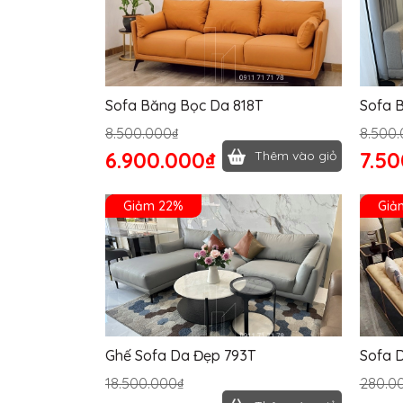
Sofa Băng Bọc Da 818T
Sofa B
8.500.000₫
8.500
6.900.000₫
7.5
Thêm vào giỏ
Giảm 22%
Giả
Ghế Sofa Da Đẹp 793T
Sofa 
18.500.000₫
280.0