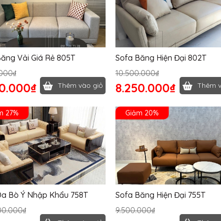
ăng Vải Giá Rẻ 805T
Sofa Băng Hiện Đại 802T
.000₫
10.500.000₫
00.000₫
8.250.000₫
Thêm vào giỏ
Thêm v
m 27%
Giảm 20%
Da Bò Ý Nhập Khẩu 758T
Sofa Băng Hiện Đại 755T
00.000₫
9.500.000₫