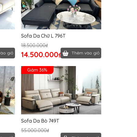
Sofa Da Chữ L 796T
18.500.000₫
14.500.000₫
ào giỏ
Thêm vào giỏ
Giảm 36%
Sofa Da Bò 749T
55.000.000₫