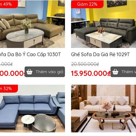
m 49%
Giảm 22%
ofa Da Bò Ý Cao Cấp 1030T
Ghế Sofa Da Giá Rẻ 1029T
0.000₫
20.500.000₫
000.000₫
15.950.000₫
Thêm vào giỏ
Thêm v
m 32%