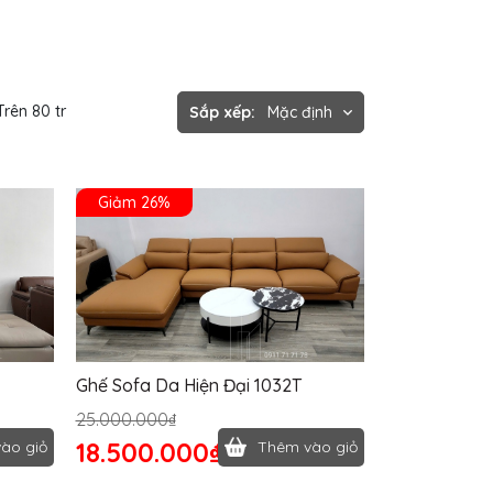
Trên 80 tr
Sắp xếp:
Mặc định
Giảm 26%
Ghế Sofa Da Hiện Đại 1032T
25.000.000₫
18.500.000₫
ào giỏ
Thêm vào giỏ