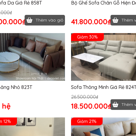
ofa Da Giá Rẻ 858T
Bộ Ghế Sofa Chân Gỗ Hiện Đ
833T
.000₫
00.000₫
41.800.000₫
Thêm vào giỏ
Thêm v
Giảm 30%
Băng Nhỏ 823T
Sofa Thông Minh Giá Rẻ 824
26.500.000₫
 hệ
18.500.000₫
Thêm v
m 12%
Giảm 21%