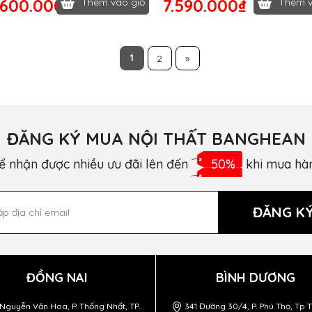
.600.000₫
7.590.000₫
Thêm vào giỏ
Thêm v
1
2
»
ĐĂNG KÝ MUA NỘI THẤT BANGHEAN
ể nhận được nhiều ưu đãi lên đến
50%
khi mua hà
ĐĂNG K
ĐỒNG NAI
BÌNH DƯƠNG
Nguyễn Văn Hoa, P. Thống Nhất, TP.
341 Đường 30/4, P. Phú Thọ, Tp 