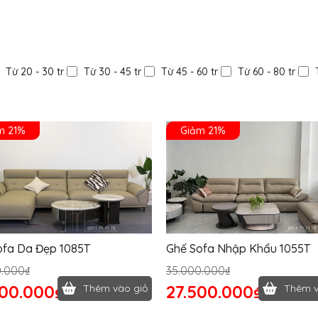
Từ 20 - 30 tr
Từ 30 - 45 tr
Từ 45 - 60 tr
Từ 60 - 80 tr
m 21%
Giảm 21%
ofa Da Đẹp 1085T
Ghế Sofa Nhập Khẩu 1055T
0.000₫
35.000.000₫
500.000₫
27.500.000₫
Thêm vào giỏ
Thêm v