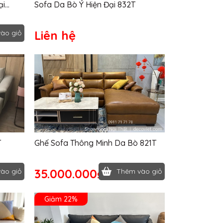
ại
Sofa Da Bò Ý Hiện Đại 832T
Liên hệ
ào giỏ
T
Ghế Sofa Thông Minh Da Bò 821T
35.000.000₫
ào giỏ
Thêm vào giỏ
Giảm 22%