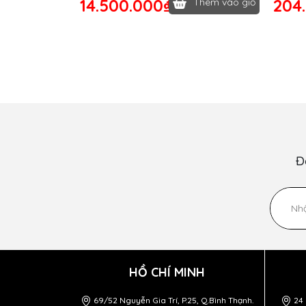
14.500.000₫
204
Thêm vào giỏ
Đ
HỒ CHÍ MINH
69/52 Nguyễn Gia Trí, P.25, Q.Bình Thạnh.
24 