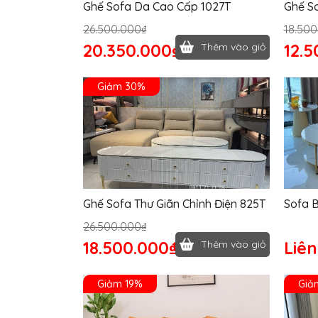
Ghế Sofa Da Cao Cấp 1027T
Ghế S
26.500.000₫
18.500
20.350.000₫
12.5
Thêm vào giỏ
Giảm 30%
Ghế Sofa Thư Giãn Chỉnh Điện 825T
Sofa 
26.500.000₫
18.500.000₫
Liên
Thêm vào giỏ
Giảm 19%
Giả