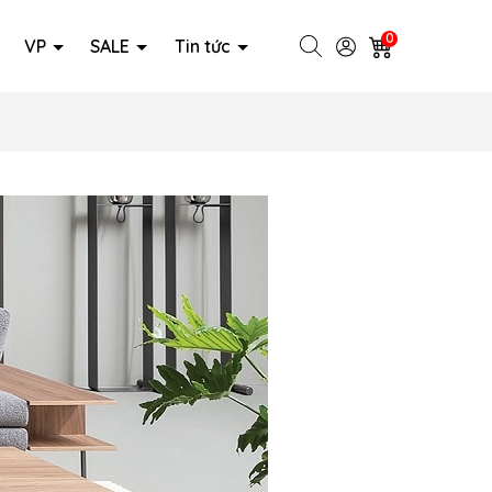
0
VP
SALE
Tin tức