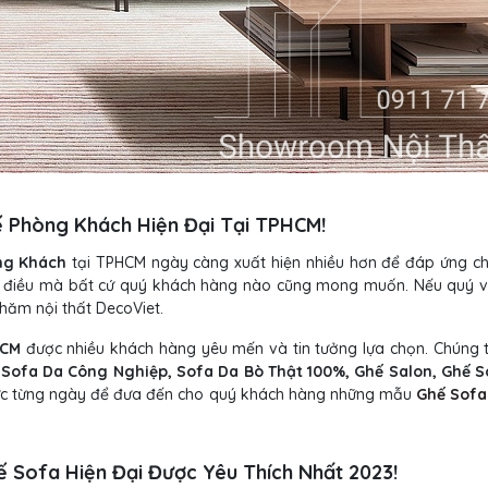
 Phòng Khách Hiện Đại Tại TPHCM!
ng Khách
tại TPHCM ngày càng xuất hiện nhiều hơn để đáp ứng ch
à điều mà bất cứ quý khách hàng nào cũng mong muốn. Nếu quý 
hăm nội thất DecoViet.
HCM
được nhiều khách hàng yêu mến và tin tưởng lựa chọn. Chúng t
 Sofa Da Công Nghiệp, Sofa Da Bò Thật 100%, Ghế Salon, Ghế S
lực từng ngày để đưa đến cho quý khách hàng những mẫu
Ghế Sofa
 Sofa Hiện Đại Được Yêu Thích Nhất 2023!