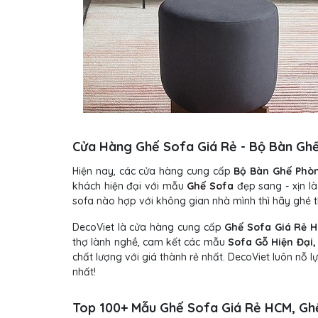
Cửa Hàng Ghế Sofa Giá Rẻ - Bộ Bàn Ghế
Hiện nay, các cửa hàng cung cấp
Bộ Bàn Ghế Phò
khách hiện đại với mẫu
Ghế Sofa
đẹp sang - xịn l
sofa nào hợp với không gian nhà mình thì hãy ghé t
DecoViet là cửa hàng cung cấp
Ghế Sofa Giá Rẻ 
thợ lành nghề, cam kết các mẫu
Sofa Gỗ Hiện Đại,
chất lượng với giá thành rẻ nhất.
DecoViet luôn nỗ 
nhất!
Top 100+ Mẫu Ghế Sofa Giá Rẻ HCM, Ghế