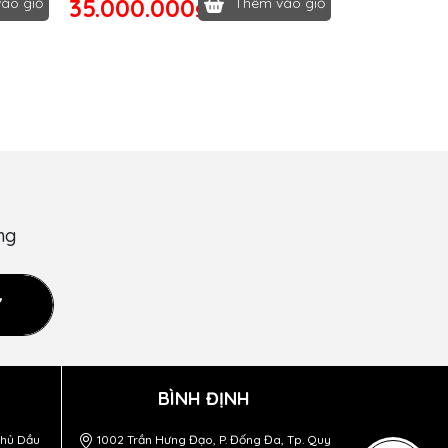
35.000.000₫
ào giỏ
Thêm vào giỏ
ng
Ý
BÌNH ĐỊNH
Thủ Dầu
1002 Trần Hưng Đạo, P. Đống Đa, Tp. Quy