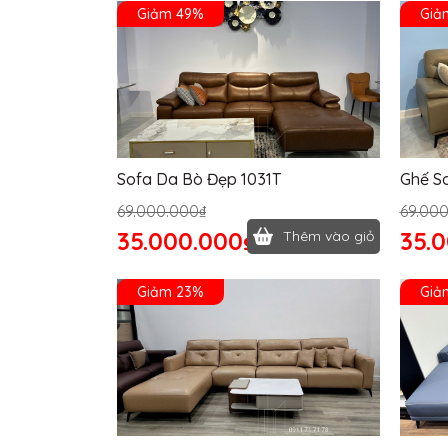
Giảm 49%
Giả
Sofa Da Bò Đẹp 1031T
Ghế S
69.000.000₫
69.00
35.000.000₫
35.
Thêm vào giỏ
Giảm 23%
Giả