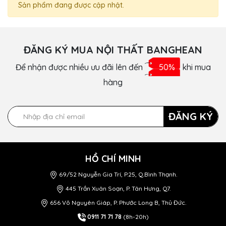
Sản phẩm đang được cập nhật.
ĐĂNG KÝ MUA NỘI THẤT BANGHEAN
Để nhận được nhiều ưu đãi lên đến
50%
khi mua
hàng
ĐĂNG KÝ
HỒ CHÍ MINH
69/52 Nguyễn Gia Trí, P.25, Q.Bình Thạnh.
445 Trần Xuân Soạn, P. Tân Hưng, Q7.
656 Võ Nguyên Giáp, P. Phước Long B, Thủ Đức.
0911 71 71 78
(8h-20h)