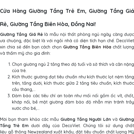
Cửa Hàng Giường Tầng Trẻ Em, Giường Tầng Giá
Rẻ, Giường Tầng Biên Hòa, Đồng Nai!
Giường Tầng Giá Rẻ
là mẫu nội thất phòng ngủ ngày càng được
ưa chuộng, đặc biệt là với ngôi nhà có diện tích hạn chế. DecoViet
xin chia sẻ đến bạn cách chọn
Giường Tầng Biên Hòa
chất lượng
và thẩm mỹ cho gia đình:
Chọn giường ngủ 2 tầng theo độ tuổi và sở thích và cân nặng
của trẻ.
Kích thước giường đạt tiêu chuẩn như kích thước lọt nệm tầng
trên, tầng dưới, kích thước giữa 2 tầng tiêu chuẩn, kích thước
cầu thang,...
Đảm bảo các tiêu chí an toàn như
mối nối gồm ốc vít, chốt
khớp nối, bề mặt giường đảm bảo độ nhẵn mịn tránh trầy
xước cho bé,...
Mời bạn tham khảo các mẫu
Giường Tầng Người Lớn
và
Giườn
Tầng Trẻ Em
dưới đây của DecoViet. Chúng tôi sử dụng chấ
liệu gỗ thông Newzealand xuất khẩu, đặt tiêu chuẩn chất lượng Mỹ