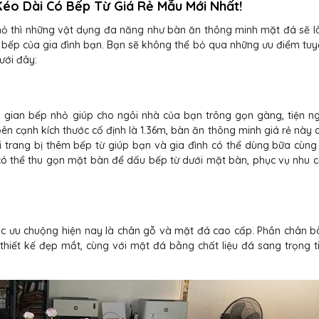
Kéo Dài Có Bếp Từ Giá Rẻ Mẫu Mới Nhất!
nhỏ thì những vật dụng đa năng như bàn ăn thông minh mặt đá sẽ l
 bếp của gia đình bạn. Bạn sẽ không thể bỏ qua những ưu điểm tuy
ưới đây:
gian bếp nhỏ giúp cho ngôi nhà của bạn trông gọn gàng, tiện ng
bên cạnh kích thước cố định là 1.36m, bàn ăn thông minh giá rẻ này 
ời trang bị thêm bếp từ giúp bạn và gia đình có thể dùng bữa cùn
 có thể thu gọn mặt bàn để dấu bếp từ dưới mặt bàn, phục vụ nhu 
ợc ưu chuộng hiện nay là chân gỗ và mặt đá cao cấp. Phần chân b
iết kế đẹp mắt, cùng với mặt đá bằng chất liệu đá sang trọng ti