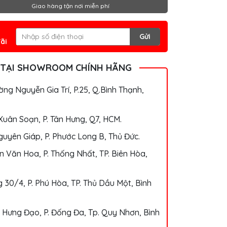
Giao hàng tận nơi miễn phí
Gửi
ãi
 TẠI SHOWROOM CHÍNH HÃNG
ng Nguyễn Gia Trí, P.25, Q.Bình Thạnh,
Xuân Soạn, P. Tân Hưng, Q7, HCM.
uyên Giáp, P. Phước Long B, Thủ Đức.
 Văn Hoa, P. Thống Nhất, TP. Biên Hòa,
 30/4, P. Phú Hòa, TP. Thủ Dầu Một, Bình
 Hưng Đạo, P. Đống Đa, Tp. Quy Nhơn, Bình