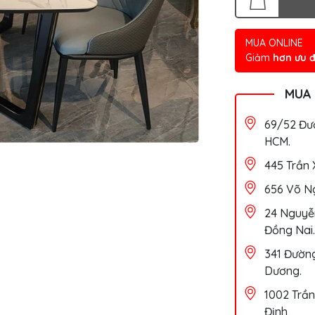
MUA ONLINE
Giảm
hơn ưu đ
MUA
69/52 Đườ
HCM.
445 Trần 
656 Võ Ng
24 Nguyễn
Đồng Nai.
341 Đường
Dương.
1002 Trần
Định