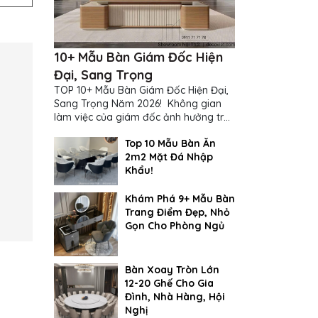
10+ Mẫu Bàn Giám Đốc Hiện
Đại, Sang Trọng
TOP 10+ Mẫu Bàn Giám Đốc Hiện Đại,
Sang Trọng Năm 2026! Không gian
làm việc của giám đốc ảnh hưởng trực
tiếp đến cách suy nghĩ và ra quyết
Top 10 Mẫu Bàn Ăn
định...
2m2 Mặt Đá Nhập
Khẩu!
Khám Phá 9+ Mẫu Bàn
Trang Điểm Đẹp, Nhỏ
Gọn Cho Phòng Ngủ
Bàn Xoay Tròn Lớn
12-20 Ghế Cho Gia
Đình, Nhà Hàng, Hội
Nghị