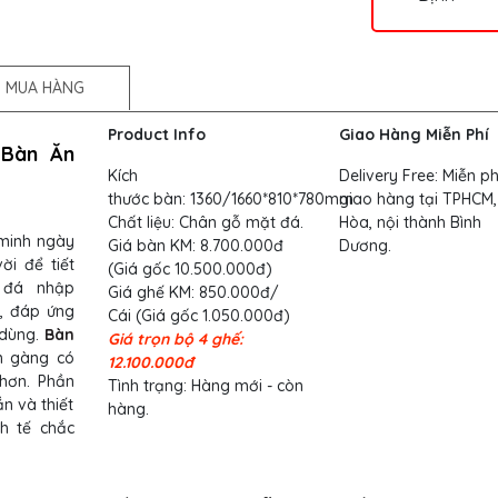
 MUA HÀNG
Product Info
Giao Hàng Miễn Phí
 Bàn Ăn
Kích
Delivery Free:
Miễn ph
thước bàn: 1360/1660*810*780mm
giao hàng tại TPHCM,
Chất liệu: Chân gỗ mặt đá.
Hòa, nội thành Bình
minh ngày
Giá bàn KM: 8.700.000đ
Dương.
ời để tiết
(Giá gốc 10.500.000đ)
t đá nhập
Giá ghế KM: 850.000đ/
h, đáp ứng
Cái (Giá gốc 1.050.000đ)
 dùng.
Bàn
Giá trọn bộ 4 ghế:
n gàng có
12.100.000đ
 hơn. Phần
Tình trạng: Hàng mới - còn
n và thiết
hàng.
h tế chắc