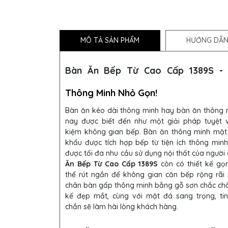
MÔ TẢ SẢN PHẨM
HƯỚNG DẪN
Bàn Ăn Bếp Từ Cao Cấp 1389S
-
Thông Minh Nhỏ Gọn!
Bàn ăn kéo dài thông minh hay bàn ăn thông 
nay được biết đến như một giải pháp tuyệt v
kiệm không gian bếp. Bàn ăn thông minh mặ
khẩu được tích hợp bếp từ tiện ích thông min
được tối đa nhu cầu sử dụng nội thất của người
Ăn Bếp Từ Cao Cấp 1389S
còn có thiết kế gọ
thể rút ngắn để không gian căn bếp rộng rãi
chân bàn gấp thông minh bằng gỗ sơn chắc chắ
kế đẹp mắt, cùng với mặt đá sang trọng, tin
chắn sẽ làm hài lòng khách hàng.