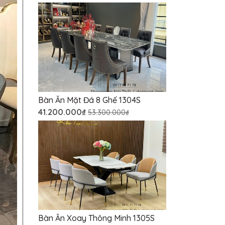
Bàn Ăn Mặt Đá 8 Ghế 1304S
41.200.000₫
53.300.000₫
Bàn Ăn Xoay Thông Minh 1305S