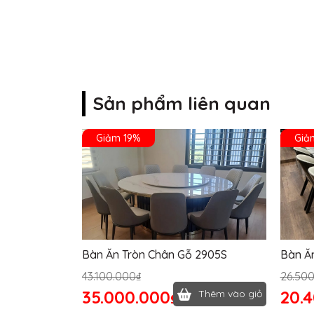
Sản phẩm liên quan
Giảm 19%
Giả
Bàn Ăn Tròn Chân Gỗ 2905S
Bàn Ă
43.100.000₫
26.50
35.000.000₫
20.
Thêm vào giỏ