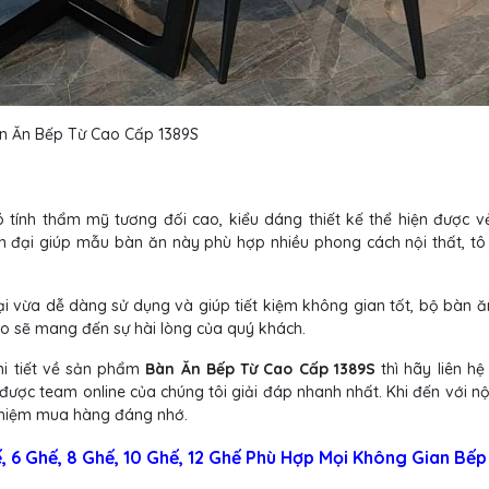
n Ăn Bếp Từ Cao Cấp 1389S
 tính thẩm mỹ tương đối cao, kiểu dáng thiết kế thể hiện được v
ện đại giúp mẫu bàn ăn này phù hợp nhiều phong cách nội thất, tô
ại vừa dễ dàng sử dụng và giúp tiết kiệm không gian tốt, bộ bàn 
hảo sẽ mang đến sự hài lòng của quý khách.
hi tiết về sản phẩm
Bàn Ăn Bếp Từ Cao Cấp 1389S
thì hãy liên h
được team online của chúng tôi giải đáp nhanh nhất. Khi đến với nộ
nghiệm mua hàng đáng nhớ.
 6 Ghế, 8 Ghế, 10 Ghế, 12 Ghế Phù Hợp Mọi Không Gian Bếp