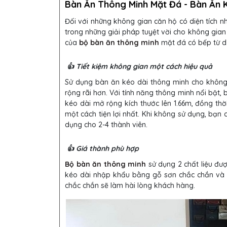
Bàn Ăn Thông Minh Mặt Đá - Bàn Ăn 
Đối với những không gian căn hộ có diện tích 
trong những giải pháp tuyệt vời cho không gian
của
bộ bàn ăn thông minh
mặt đá có bếp từ d
👍 Tiết kiệm không gian một cách hiệu quả
Sử dụng bàn ăn kéo dài thông minh cho không 
rộng rãi hơn. Với tính năng thông minh nổi bật, 
kéo dài mở rộng kích thước lên 1.66m, đồng th
một cách tiện lợi nhất. Khi không sử dụng, bạn
dụng cho 2-4 thành viên.
👍 Giá thành phù hợp
Bộ bàn ăn thông minh
sử dụng 2 chất liệu đư
kéo dài nhập khẩu bằng gỗ sơn chắc chắn và th
chắc chắn sẽ làm hài lòng khách hàng.