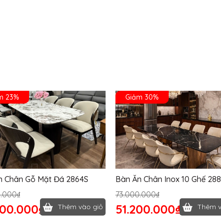
m 23%
Giảm 30%
n Chân Gỗ Mặt Đá 2864S
Bàn Ăn Chân Inox 10 Ghế 28
0.000₫
73.000.000₫
400.000₫
51.200.000₫
Thêm vào giỏ
Thêm v