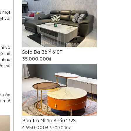
à một
ệt vời
hi và
Sofa Da Bò Ý 610T
có thể
35.000.000₫
g nhau
cầu sử
àn ăn
nh tế
Bàn Trà Nhập Khẩu 132S
4.950.000₫
6.500.000₫