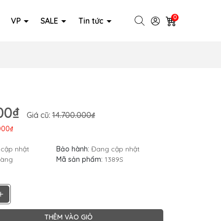
0
VP
SALE
Tin tức
00₫
Giá cũ:
14.700.000₫
000₫
cập nhật
Bảo hành:
Đang cập nhật
hàng
Mã sản phẩm:
1389S
+
THÊM VÀO GIỎ