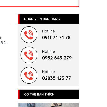
NHÂN VIÊN BÁN HÀNG
Hotline
0911 71 71 78
í
 Biên
Hotline
0932 649 279
Hotline
02835 123 77
CÓ THỂ BẠN THÍCH