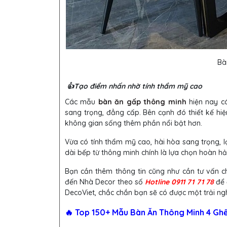
Bà
👍Tạo điểm nhấn nhờ tính thẩm mỹ cao
Các mẫu
bàn ăn gấp thông minh
hiện nay có
sang trọng, đẳng cấp. Bên cạnh đó thiết kế hi
không gian sống thêm phần nổi bật hơn.
Vừa có tính thẩm mỹ cao, hài hòa sang trọng, l
dài bếp từ thông minh chính là lựa chọn hoàn 
Bạn cần thêm thông tin cũng như cần tư vấn c
đến
Nhà Decor theo số
Hotline 0911 71 71 78
để 
DecoViet, chắc chắn bạn sẽ có được một trải 
🔥 Top 150+ Mẫu Bàn Ăn Thông Minh 4 Ghế,