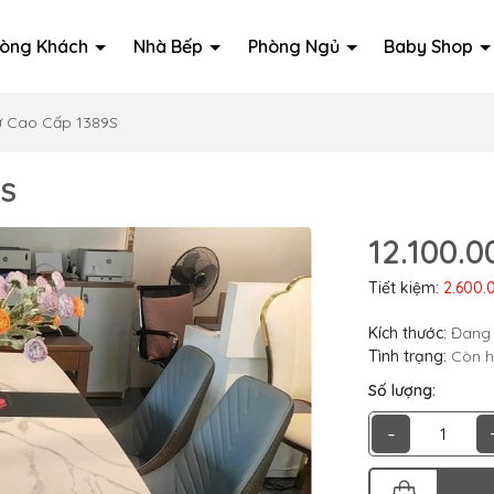
òng Khách
Nhà Bếp
Phòng Ngủ
Baby Shop
ừ Cao Cấp 1389S
9S
12.100.0
Tiết kiệm:
2.600.
Kích thước:
Đang 
Tình trạng:
Còn 
Số lượng:
-