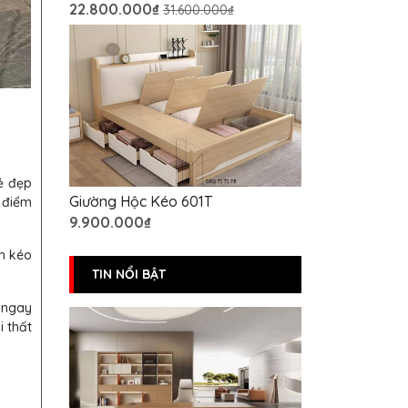
22.800.000₫
31.600.000₫
ẻ đẹp
Giường Hộc Kéo 601T
 điểm
9.900.000₫
ăn kéo
TIN NỔI BẬT
ệ ngay
i thất