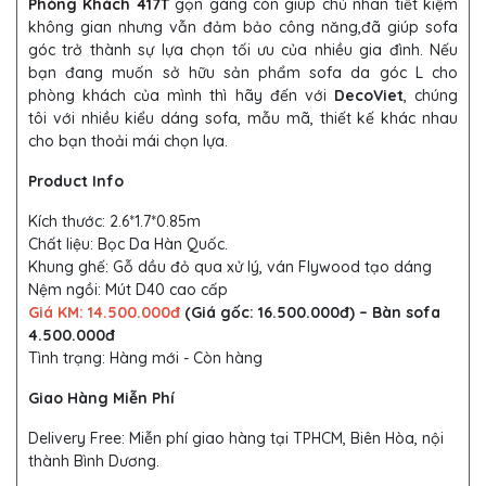
Phòng Khách 417T
gọn gàng còn giúp chủ nhân tiết kiệm
không gian nhưng vẫn đảm bảo công năng,đã giúp sofa
góc trở thành sự lựa chọn tối ưu của nhiều gia đình. Nếu
bạn đang muốn sở hữu sản phẩm sofa da góc L cho
phòng khách của mình thì hãy đến với
DecoViet
, chúng
tôi với nhiều kiểu dáng sofa, mẫu mã, thiết kế khác nhau
cho bạn thoải mái chọn lựa.
Product Info
Kích thước: 2.6*1.7*0.85m
Chất liệu: Bọc Da Hàn Quốc.
Khung ghế: Gỗ dầu đỏ qua xử lý, ván Flywood tạo dáng
Nệm ngồi: Mút D40 cao cấp
Giá KM: 14.500.000đ
(Giá gốc: 16.500.000đ) – Bàn sofa
4.500.000đ
Tình trạng: Hàng mới - Còn hàng
Giao Hàng Miễn Phí
Delivery Free: Miễn phí giao hàng tại TPHCM, Biên Hòa, nội
thành Bình Dương.