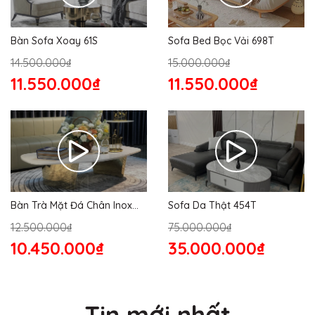
Bàn Sofa Xoay 61S
Sofa Bed Bọc Vải 698T
14.500.000₫
15.000.000₫
11.550.000₫
11.550.000₫
Bàn Trà Mặt Đá Chân Inox
Sofa Da Thật 454T
176S
12.500.000₫
75.000.000₫
10.450.000₫
35.000.000₫
Tin mới nhất