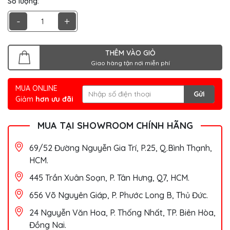
Số lượng:
-
+
THÊM VÀO GIỎ
Giao hàng tận nơi miễn phí
MUA ONLINE
Gửi
Giảm
hơn ưu đãi
MUA TẠI SHOWROOM CHÍNH HÃNG
69/52 Đường Nguyễn Gia Trí, P.25, Q.Bình Thạnh,
HCM.
445 Trần Xuân Soạn, P. Tân Hưng, Q7, HCM.
656 Võ Nguyên Giáp, P. Phước Long B, Thủ Đức.
24 Nguyễn Văn Hoa, P. Thống Nhất, TP. Biên Hòa,
Đồng Nai.