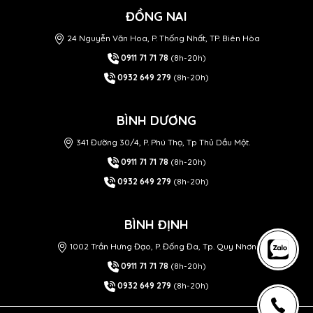
ĐỒNG NAI
24 Nguyễn Văn Hoa, P. Thống Nhất, TP. Biên Hòa
0911 71 71 78
(8h-20h)
0932 649 279
(8h-20h)
BÌNH DƯƠNG
341 Đường 30/4, P. Phú Thọ, Tp Thủ Dầu Một.
0911 71 71 78
(8h-20h)
0932 649 279
(8h-20h)
BÌNH ĐỊNH
1002 Trần Hưng Đạo, P. Đống Đa, Tp. Quy Nhơn
0911 71 71 78
(8h-20h)
0932 649 279
(8h-20h)