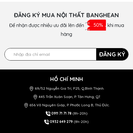
ĐĂNG KÝ MUA NỘI THẤT BANGHEAN
Để nhận được nhiều ưu đãi lên đến
50%
khi mua
hàng
ĐĂNG KÝ
HỒ CHÍ MINH
69/52 Nguyễn Gia Trí, P.25, Q.Bình Thạnh.
445 Trần Xuân Soạn, P. Tân Hưng, Q7.
656 Võ Nguyên Giáp, P. Phước Long B, Thủ Đức.
0911 71 71 78
(8h-20h)
0932 649 279
(8h-20h)