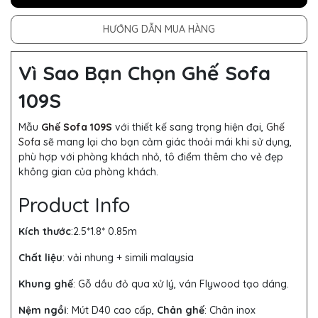
HƯỚNG DẪN MUA HÀNG
Vì Sao Bạn Chọn Ghế Sofa
109S
Mẫu
Ghế Sofa 109S
với thiết kế sang trọng hiện đại,
Ghế
Sofa
sẽ mang lại cho bạn cảm giác thoải mái khi sử dụng,
phù hợp với phòng khách nhỏ, tô điểm thêm cho vẻ đẹp
không gian của phòng khách.
Product Info
Kích thước
:2.5*1.8*
0.85m
Chất liệu
: vải nhung + simili malaysia
Khung ghế
:
Gỗ dầu đỏ qua xử lý, ván Flywood tạo dáng.
Nệm ngồi
: Mút D40 cao cấp,
Chân ghế
: Chân inox