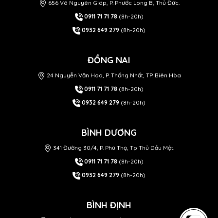
656 Võ Nguyên Giáp, P. Phước Long B, Thủ Đức.
0911 71 71 78
(8h-20h)
0932 649 279
(8h-20h)
ĐỒNG NAI
24 Nguyễn Văn Hoa, P. Thống Nhất, TP. Biên Hòa
0911 71 71 78
(8h-20h)
0932 649 279
(8h-20h)
BÌNH DƯƠNG
341 Đường 30/4, P. Phú Thọ, Tp Thủ Dầu Một.
0911 71 71 78
(8h-20h)
0932 649 279
(8h-20h)
BÌNH ĐỊNH