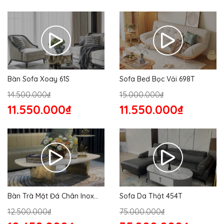
Bàn Sofa Xoay 61S
Sofa Bed Bọc Vải 698T
14.500.000₫
15.000.000₫
11.550.000₫
11.550.000₫
Bàn Trà Mặt Đá Chân Inox
Sofa Da Thật 454T
176S
12.500.000₫
75.000.000₫