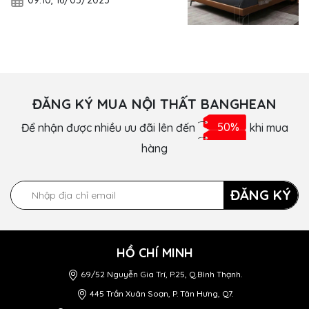
ĐĂNG KÝ MUA NỘI THẤT BANGHEAN
Để nhận được nhiều ưu đãi lên đến
50%
khi mua
hàng
ĐĂNG KÝ
HỒ CHÍ MINH
69/52 Nguyễn Gia Trí, P.25, Q.Bình Thạnh.
445 Trần Xuân Soạn, P. Tân Hưng, Q7.