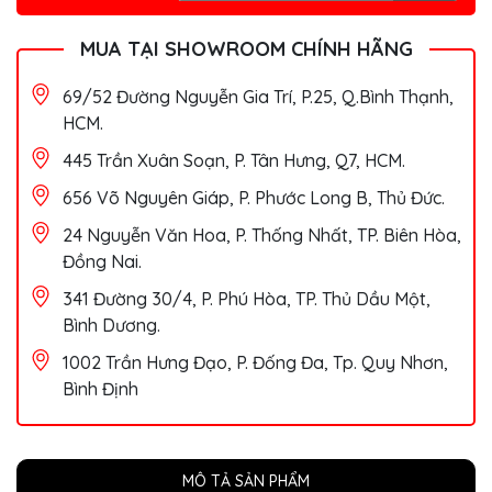
MUA TẠI SHOWROOM CHÍNH HÃNG
69/52 Đường Nguyễn Gia Trí, P.25, Q.Bình Thạnh,
HCM.
445 Trần Xuân Soạn, P. Tân Hưng, Q7, HCM.
656 Võ Nguyên Giáp, P. Phước Long B, Thủ Đức.
24 Nguyễn Văn Hoa, P. Thống Nhất, TP. Biên Hòa,
Đồng Nai.
341 Đường 30/4, P. Phú Hòa, TP. Thủ Dầu Một,
Bình Dương.
1002 Trần Hưng Đạo, P. Đống Đa, Tp. Quy Nhơn,
Bình Định
MÔ TẢ SẢN PHẨM