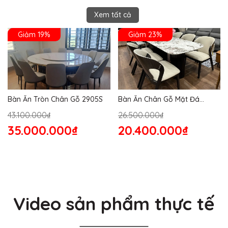
Xem tất cả
Giảm 19%
Giảm 23%
Bàn Ăn Tròn Chân Gỗ 2905S
Bàn Ăn Chân Gỗ Mặt Đá
2864S
43.100.000₫
26.500.000₫
35.000.000₫
20.400.000₫
Video sản phẩm thực tế