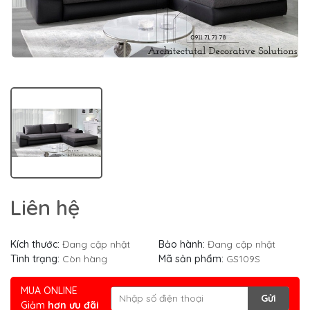
Liên hệ
Kích thước:
Đang cập nhật
Bảo hành:
Đang cập nhật
Tình trạng:
Còn hàng
Mã sản phẩm:
GS109S
MUA ONLINE
Gửi
Giảm
hơn ưu đãi