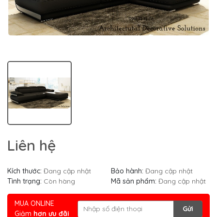
Liên hệ
Kích thước:
Đang cập nhật
Bảo hành:
Đang cập nhật
Tình trạng:
Còn hàng
Mã sản phẩm:
Đang cập nhật
MUA ONLINE
Gửi
Giảm
hơn ưu đãi