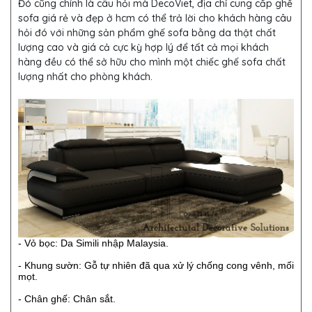
Đó cũng chính là câu hỏi mà DecoViet, địa chỉ cung cấp ghế
sofa giá rẻ và đẹp ở hcm có thể trả lời cho khách hàng câu
hỏi đó với những sản phẩm ghế sofa bằng da thật chất
lượng cao và giá cả cực kỳ hợp lý để tất cả mọi khách
hàng đều có thể sở hữu cho mình một chiếc ghế sofa chất
lượng nhất cho phòng khách.
- Vỏ bọc: Da Simili nhập Malaysia.
- Khung sườn: Gỗ tự nhiên đã qua xử lý chống cong vênh, mối
mọt.
- Chân ghế: Chân sắt.