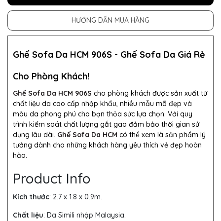
HƯỚNG DẪN MUA HÀNG
Ghế Sofa Da HCM 906S - Ghế Sofa Da Giá Rẻ
Cho Phòng Khách!
Ghế Sofa Da HCM 906S
cho phòng khách được sản xuất từ
chất liệu da cao cấp nhập khẩu, nhiều mẫu mã đẹp và
màu da phong phú cho bạn thỏa sức lựa chọn. Với quy
trình kiểm soát chất lượng gắt gao đảm bảo thời gian sử
dụng lâu dài.
Ghế Sofa Da HCM
có thể xem là sản phẩm lý
tưởng dành cho những khách hàng yêu thích vẻ đẹp hoàn
hảo.
Product Info
Kích thước
: 2.7 x 1.8 x 0.9m
.
Chất liệu
: Da Simili nhập Malaysia.