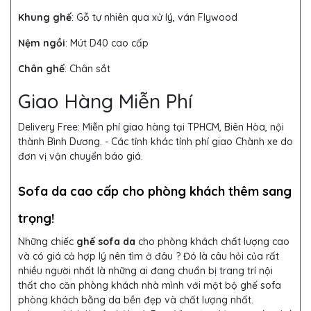
Khung ghế
:
Gỗ tự nhiên qua xử lý, ván Flywood
Nệm ngồi
:
Mút D40 cao cấp
Chân ghế
:
Chân sắt
Giao Hàng Miễn Phí
Delivery Free:
Miễn phí giao hàng tại TPHCM, Biên Hòa, nội
thành Bình Dương. - Các tỉnh khác tính phí giao Chành xe do
đơn vị vận chuyển báo giá.
Sofa da cao cấp cho phòng khách thêm sang
trọng
!
Những chiếc
ghế sofa da
cho phòng khách chất lượng cao
và có giá cả hợp lý nên tìm ở đâu ? Đó là câu hỏi của rất
nhiều người nhất là những ai đang chuẩn bị trang trí nội
thất cho căn phòng khách nhà mình với một bộ ghế sofa
phòng khách bằng da bền đẹp và chất lượng nhất.