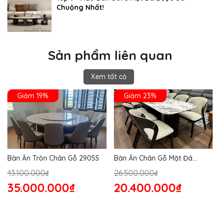
Chuộng Nhất!
Sản phẩm liên quan
Xem tất cả
Giảm 19%
Giảm 23%
Bàn Ăn Tròn Chân Gỗ 2905S
Bàn Ăn Chân Gỗ Mặt Đá
2864S
43.100.000₫
26.500.000₫
35.000.000₫
20.400.000₫