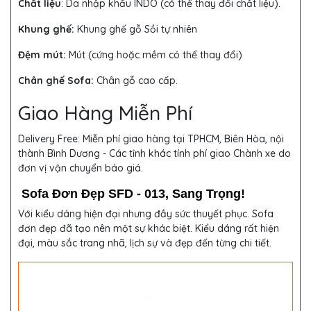
Chất liệu
: Da nhập khẩu INDO (có thể thay đổi chất liệu).
Khung ghế:
Khung ghế gỗ Sồi tự nhiên
Đệm mút:
Mút (cứng hoặc mềm có thể thay đổi)
Chân ghế Sofa:
Chân gỗ cao cấp.
Giao Hàng Miễn Phí
Delivery Free:
Miễn phí giao hàng tại TPHCM, Biên Hòa, nội
thành Bình Dương - Các tỉnh khác tính phí giao Chành xe do
đơn vị vận chuyển báo giá.
Sofa Đơn Đẹp SFD - 013, Sang Trọng!
Với kiểu dáng hiện đại nhưng đầy sức thuyết phục. Sofa
đơn đẹp đã tạo nên một sự khác biệt. Kiểu dáng rất hiện
đại, màu sắc trang nhã, lịch sự và đẹp đến từng chi tiết.