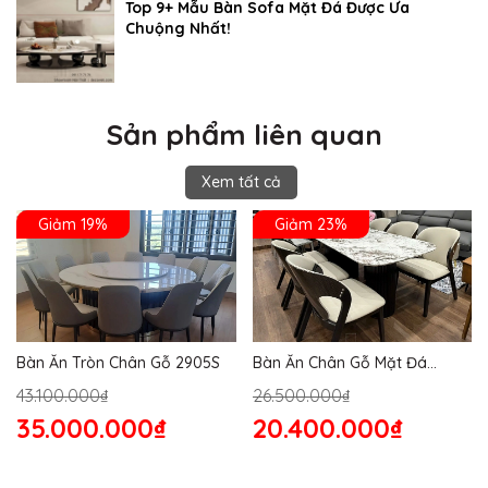
Top 9+ Mẫu Bàn Sofa Mặt Đá Được Ưa
Chuộng Nhất!
Sản phẩm liên quan
Xem tất cả
Giảm 19%
Giảm 23%
Bàn Ăn Tròn Chân Gỗ 2905S
Bàn Ăn Chân Gỗ Mặt Đá
2864S
43.100.000₫
26.500.000₫
35.000.000₫
20.400.000₫