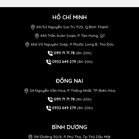
HỒ CHÍ MINH
69/52 Nguyễn Gia Trí, P.25, Q.Bình Thạnh.
445 Trần Xuân Soạn, P. Tân Hưng, Q7.
656 Võ Nguyên Giáp, P. Phước Long B, Thủ Đức.
0911 71 71 78
(8h-20h)
0932 649 279
(8h-20h)
ĐỒNG NAI
24 Nguyễn Văn Hoa, P. Thống Nhất, TP. Biên Hòa
0911 71 71 78
(8h-20h)
0932 649 279
(8h-20h)
BÌNH DƯƠNG
341 Đường 30/4, P. Phú Thọ, Tp Thủ Dầu Một.