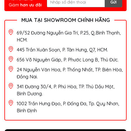
Gửi
Giảm
hơn ưu đãi
MUA TẠI SHOWROOM CHÍNH HÃNG
69/52 Đường Nguyễn Gia Trí, P.25, Q.Bình Thạnh,
HCM.
445 Trần Xuân Soạn, P. Tân Hưng, Q7, HCM.
656 Võ Nguyên Giáp, P. Phước Long B, Thủ Đức.
24 Nguyễn Văn Hoa, P. Thống Nhất, TP. Biên Hòa,
Đồng Nai.
341 Đường 30/4, P. Phú Hòa, TP. Thủ Dầu Một,
Bình Dương.
1002 Trần Hưng Đạo, P. Đống Đa, Tp. Quy Nhơn,
Bình Định