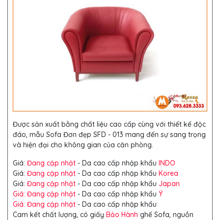
Được sản xuất bằng chất liệu cao cấp cùng với thiết kế độc
đáo, mẫu Sofa Đơn đẹp SFD - 013 mang đến sự sang trọng
và hiện đại cho không gian của căn phòng.
Giá:
Đang cập nhật
- Da cao cấp nhập khẩu
INDO
Giá:
Đang cập nhật
- Da cao cấp nhập khẩu
Korea
Giá:
Đang cập nhật
- Da cao cấp nhập khẩu
Japan
Giá: Đang cập nhật
- Da cao cấp nhập khẩu
Ý
Giá: Đang cập nhật
- Da cao cấp nhập khẩu
Cam kết chất lượng, có giấy
Bảo Hành
ghế Sofa, nguồn