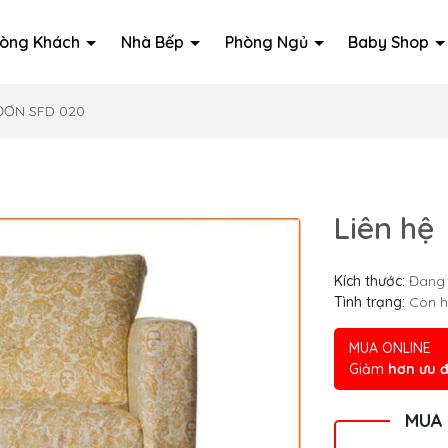
òng Khách
Nhà Bếp
Phòng Ngủ
Baby Shop
ĐƠN SFD 020
Liên hệ
Kích thước:
Đang 
Tình trạng:
Còn 
MUA ONLINE
Giảm
hơn ưu đ
MUA