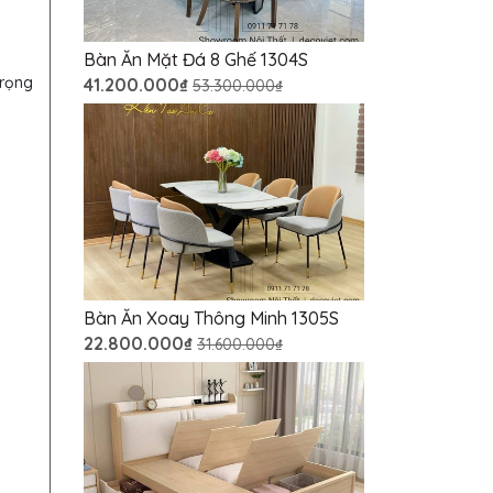
Bàn Ăn Mặt Đá 8 Ghế 1304S
trọng
41.200.000₫
53.300.000₫
Bàn Ăn Xoay Thông Minh 1305S
22.800.000₫
31.600.000₫