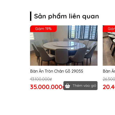
Sản phẩm liên quan
Giảm 19%
Giả
Bàn Ăn Tròn Chân Gỗ 2905S
Bàn Ă
43.100.000₫
26.50
35.000.000₫
20.
Thêm vào giỏ