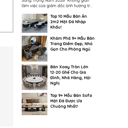
Sang Trọng Năm 2026! Không gian
làm việc của giám đốc ảnh hưởng trực
tiếp đến cách suy nghĩ và ra quyết
Top 10 Mẫu Bàn Ăn
định...
2m2 Mặt Đá Nhập
.
Khẩu!
Khám Phá 9+ Mẫu Bàn
Trang Điểm Đẹp, Nhỏ
Gọn Cho Phòng Ngủ
Bàn Xoay Tròn Lớn
12-20 Ghế Cho Gia
Đình, Nhà Hàng, Hội
Nghị
Top 9+ Mẫu Bàn Sofa
Mặt Đá Được Ưa
Chuộng Nhất!