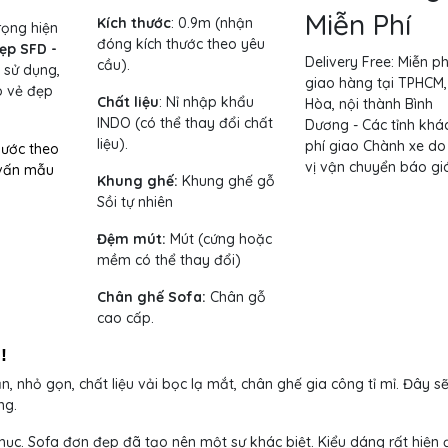
Miễn Phí
Kích thước
: 0.9m (nhận
rọng hiện
đóng kích thước theo yêu
ẹp SFD -
Delivery Free:
Miễn ph
cầu).
 sử dụng,
giao hàng tại TPHCM,
o vẻ đẹp
Chất liệu
: Nỉ nhập khẩu
Hòa, nội thành Bình
INDO (có thể thay đổi chất
Dương - Các tỉnh khác
liệu).
phí giao Chành xe do
hước theo
vị vận chuyển báo giá
 vấn mẫu
Khung ghế:
Khung ghế gỗ
Sồi tự nhiên
Đệm mút:
Mút (cứng hoặc
mềm có thể thay đổi)
Chân ghế Sofa:
Chân gỗ
cao cấp.
!
 nhỏ gọn, chất liệu vải bọc lạ mắt, chân ghế gia công tỉ mỉ. Đây sẽ
ng.
hục. Sofa đơn đẹp đã tạo nên một sự khác biệt. Kiểu dáng rất hiện đ