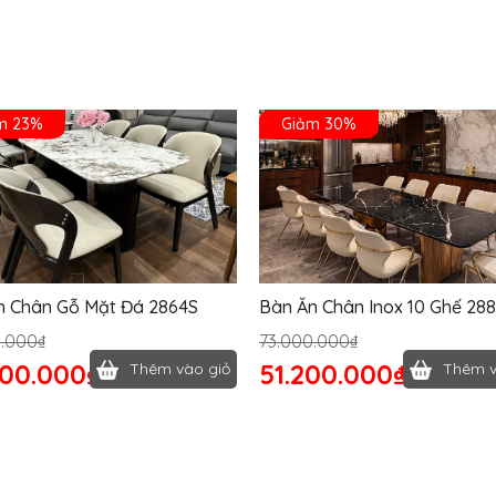
m 23%
Giảm 30%
n Chân Gỗ Mặt Đá 2864S
Bàn Ăn Chân Inox 10 Ghế 28
0.000₫
73.000.000₫
400.000₫
51.200.000₫
Thêm vào giỏ
Thêm v