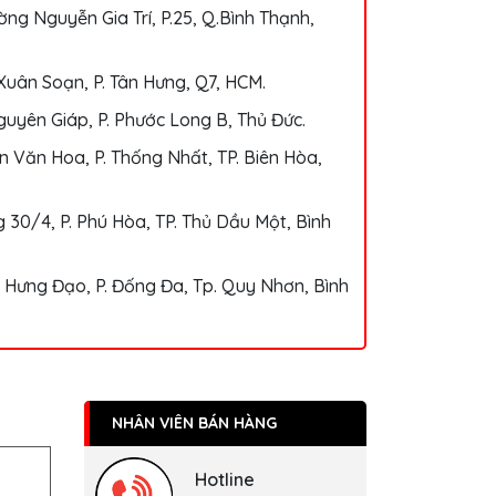
ng Nguyễn Gia Trí, P.25, Q.Bình Thạnh,
Xuân Soạn, P. Tân Hưng, Q7, HCM.
uyên Giáp, P. Phước Long B, Thủ Đức.
 Văn Hoa, P. Thống Nhất, TP. Biên Hòa,
 30/4, P. Phú Hòa, TP. Thủ Dầu Một, Bình
 Hưng Đạo, P. Đống Đa, Tp. Quy Nhơn, Bình
NHÂN VIÊN BÁN HÀNG
Hotline