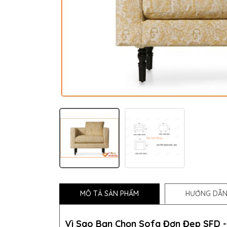
MÔ TẢ SẢN PHẨM
HƯỚNG DẪN
Vì Sao Bạn Chọn Sofa Đơn Đẹp SFD -