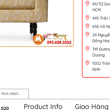
69/52 Đườ
HCM.
445 Trần 
656 Võ Ng
24 Nguyễn
Đồng Nai.
341 Đường
Dương.
1002 Trần
Định
 MUA HÀNG
Product Info
Giao Hàng
 020