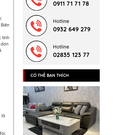
0911 71 71 78
í
Hotline
 Biên
0932 649 279
 tính
 đơn
Hotline
.
02835 123 77
CÓ THỂ BẠN THÍCH
 là
ại,