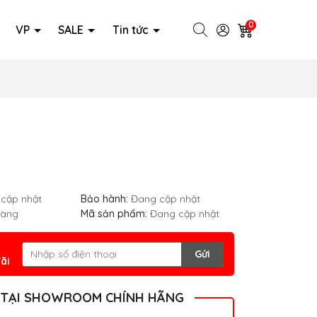
0
VP
SALE
Tin tức
cập nhật
Bảo hành:
Đang cập nhật
hàng
Mã sản phẩm:
Đang cập nhật
Gửi
ãi
 TẠI SHOWROOM CHÍNH HÃNG