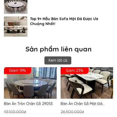
Top 9+ Mẫu Bàn Sofa Mặt Đá Được Ưa
Chuộng Nhất!
Sản phẩm liên quan
Xem tất cả
Giảm 19%
Giảm 23%
Bàn Ăn Tròn Chân Gỗ 2905S
Bàn Ăn Chân Gỗ Mặt Đá
2864S
43.100.000₫
26.500.000₫