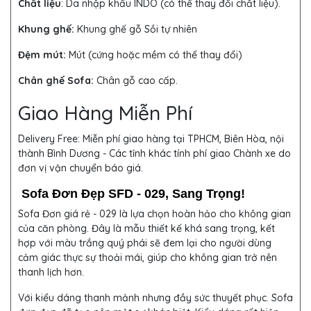
Chất liệu
: Da nhập khẩu INDO (có thể thay đổi chất liệu).
Khung ghế:
Khung ghế gỗ Sồi tự nhiên
Đệm mút:
Mút (cứng hoặc mềm có thể thay đổi)
Chân ghế Sofa:
Chân gỗ cao cấp.
Giao Hàng Miễn Phí
Delivery Free:
Miễn phí giao hàng tại TPHCM, Biên Hòa, nội
thành Bình Dương - Các tỉnh khác tính phí giao Chành xe do
đơn vị vận chuyển báo giá.
Sofa Đơn Đẹp SFD - 029, Sang Trọng!
Sofa Đơn giá rẻ - 029 là lựa chọn hoàn hảo cho không gian
của căn phòng. Đây là mẫu thiết kế khá sang trọng, kết
hợp với màu trắng quý phái sẽ đem lại cho người dùng
cảm giác thực sự thoải mái, giúp cho không gian trở nên
thanh lịch hơn.
Với kiểu dáng thanh mảnh nhưng đầy sức thuyết phục. Sofa