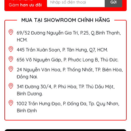
Gửi
Giảm
hơn ưu đãi
MUA TẠI SHOWROOM CHÍNH HÃNG
69/52 Đường Nguyễn Gia Trí, P.25, Q.Bình Thạnh,
HCM.
445 Trần Xuân Soạn, P. Tân Hưng, Q7, HCM.
656 Võ Nguyên Giáp, P. Phước Long B, Thủ Đức.
24 Nguyễn Văn Hoa, P. Thống Nhất, TP. Biên Hòa,
Đồng Nai.
341 Đường 30/4, P. Phú Hòa, TP. Thủ Dầu Một,
Bình Dương.
1002 Trần Hưng Đạo, P. Đống Đa, Tp. Quy Nhơn,
Bình Định