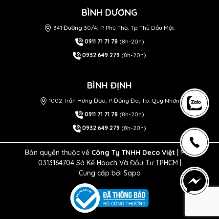
BÌNH DƯƠNG
341 Đường 30/4, P. Phú Thọ, Tp Thủ Dầu Một.
0911 71 71 78
(8h-20h)
0932 649 279
(8h-20h)
BÌNH ĐỊNH
1002 Trần Hưng Đạo, P. Đống Đa, Tp. Quy Nhơn
0911 71 71 78
(8h-20h)
0932 649 279
(8h-20h)
Bản quyền thuộc về
Công Ty TNHH Deco Việt
| MST
0313164704 Sở Kế Hoạch Và Đầu Tư TPHCM |
Cung cấp bởi
Sapo