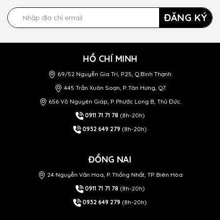
ĐĂNG KÝ
HỒ CHÍ MINH
69/52 Nguyễn Gia Trí, P.25, Q.Bình Thạnh.
445 Trần Xuân Soạn, P. Tân Hưng, Q7.
656 Võ Nguyên Giáp, P. Phước Long B, Thủ Đức.
0911 71 71 78
(8h-20h)
0932 649 279
(8h-20h)
ĐỒNG NAI
24 Nguyễn Văn Hoa, P. Thống Nhất, TP. Biên Hòa
0911 71 71 78
(8h-20h)
0932 649 279
(8h-20h)