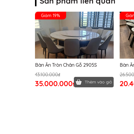
Sản phẩm liên quan
Giảm 19%
Giả
Bàn Ăn Tròn Chân Gỗ 2905S
Bàn Ă
43.100.000₫
26.50
35.000.000₫
20.
Thêm vào giỏ