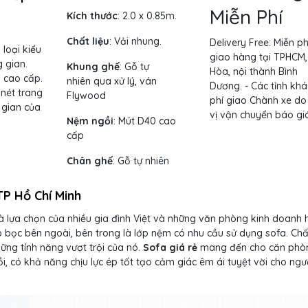
Miễn Phí
Kích thước
: 2.0 x 0.85m.
Chất liệu
: Vải nhung.
Delivery Free:
Miễn ph
loại kiểu
giao hàng tại TPHCM,
 gian.
Khung ghế
:
Gỗ tự
Hòa, nội thành Bình
g cao cấp.
nhiên qua xử lý, ván
Dương. - Các tỉnh khá
nét trang
Flywood
phí giao Chành xe do
g gian của
vị vận chuyển báo giá
Nệm ngồi
:
Mút D40 cao
cấp
Chân ghế
:
Gỗ tự nhiên
P Hồ Chí Minh
 lựa chọn của nhiều gia đình Việt và những văn phòng kinh doanh 
p bọc bên ngoài, bên trong là lớp nệm có nhu cầu sử dụng sofa. Chất
hững tính năng vượt trội của nó.
Sofa giá rẻ
mang đến cho căn phò
 có khả năng chịu lực ép tốt tạo cảm giác êm ái tuyệt vời cho ngư