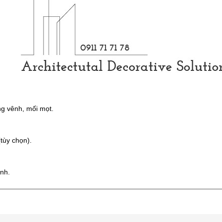
ng vênh, mối mọt.
tùy chọn).
ình.