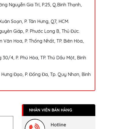
ng Nguyễn Gia Trí, P.25, Q.Bình Thạnh,
Xuân Soạn, P. Tân Hưng, Q7, HCM.
uyên Giáp, P. Phước Long B, Thủ Đức.
 Văn Hoa, P. Thống Nhất, TP. Biên Hòa,
 30/4, P. Phú Hòa, TP. Thủ Dầu Một, Bình
 Hưng Đạo, P. Đống Đa, Tp. Quy Nhơn, Bình
NHÂN VIÊN BÁN HÀNG
Hotline