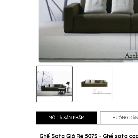
MÔ TẢ SẢN PHẨM
HƯỚNG DẪN
Ghế Sofa Giá Rẻ 507S
-
Ghế sofa ca