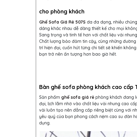
cho phòng khách
Ghế Sofa Giá Rẻ 507S
da đa dạng, nhiều chủng 
dáng khác nhau dễ dàng thiết kế cho mọi không
Sang trọng và tinh tế hơn với chất liệu vải nhun
Chất lượng bảo đảm tin cậy, cùng những đường 
trí hiện đại, cuốn hút từng chi tiết sẽ khiến khôn
bạn trở nên ấn tượng hơn bao giờ hết.
Bàn ghế sofa phòng khách cao cấp T
Sản phẩm
ghế sofa giá rẻ
phòng khách đang là
đại, lịch lãm nhờ vào chất liệu vải nhung cao cấ
vải luôn tạo nên đẳng cấp riêng biệt cùng với n
yêu quý của bạn phong cách nệm cao su đàn hồi,
dụng.