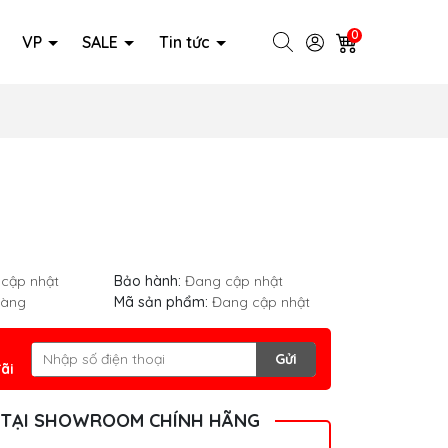
0
VP
SALE
Tin tức
cập nhật
Bảo hành:
Đang cập nhật
hàng
Mã sản phẩm:
Đang cập nhật
Gửi
ãi
 TẠI SHOWROOM CHÍNH HÃNG