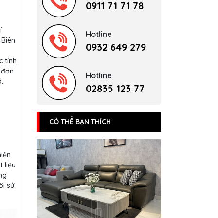
0911 71 71 78
í
Hotline
 Biên
0932 649 279
c tính
 đơn
Hotline
.
02835 123 77
CÓ THỂ BẠN THÍCH
hiện
 liệu
ng
ời sử