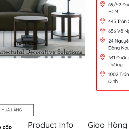
69/52 Đườ
HCM.
445 Trần 
656 Võ Ng
24 Nguyễn
Đồng Nai.
341 Đường
Dương.
1002 Trần
Định
 MUA HÀNG
Product Info
Giao Hàng
o cấp