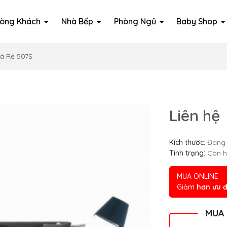
òng Khách
Nhà Bếp
Phòng Ngủ
Baby Shop
á Rẻ 507S
Liên hệ
Kích thước:
Đang 
Tình trạng:
Còn 
MUA ONLINE
Giảm
hơn ưu đ
MUA