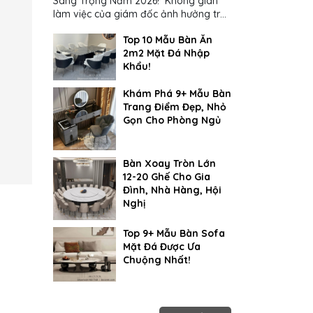
Sang Trọng Năm 2026! Không gian
làm việc của giám đốc ảnh hưởng trực
tiếp đến cách suy nghĩ và ra quyết
Top 10 Mẫu Bàn Ăn
định...
2m2 Mặt Đá Nhập
Khẩu!
Khám Phá 9+ Mẫu Bàn
Trang Điểm Đẹp, Nhỏ
Gọn Cho Phòng Ngủ
Bàn Xoay Tròn Lớn
12-20 Ghế Cho Gia
Đình, Nhà Hàng, Hội
Nghị
Top 9+ Mẫu Bàn Sofa
Mặt Đá Được Ưa
Chuộng Nhất!