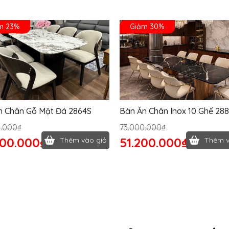
m 23%
Giảm 30%
n Chân Gỗ Mặt Đá 2864S
Bàn Ăn Chân Inox 10 Ghế 28
0.000₫
73.000.000₫
400.000₫
51.200.000₫
Thêm vào giỏ
Thêm v