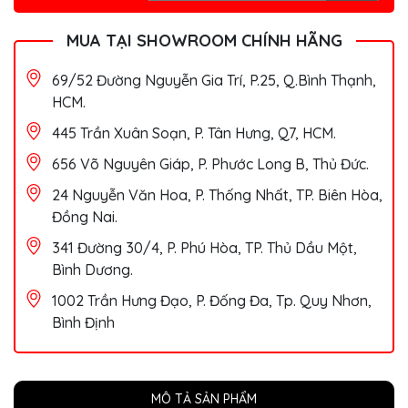
MUA TẠI SHOWROOM CHÍNH HÃNG
69/52 Đường Nguyễn Gia Trí, P.25, Q.Bình Thạnh,
HCM.
445 Trần Xuân Soạn, P. Tân Hưng, Q7, HCM.
656 Võ Nguyên Giáp, P. Phước Long B, Thủ Đức.
24 Nguyễn Văn Hoa, P. Thống Nhất, TP. Biên Hòa,
Đồng Nai.
341 Đường 30/4, P. Phú Hòa, TP. Thủ Dầu Một,
Bình Dương.
1002 Trần Hưng Đạo, P. Đống Đa, Tp. Quy Nhơn,
Bình Định
MÔ TẢ SẢN PHẨM