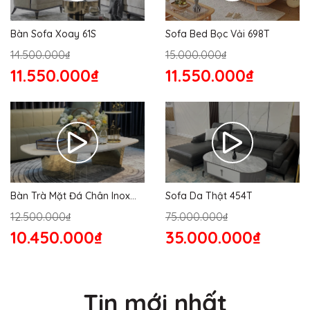
Bàn Sofa Xoay 61S
Sofa Bed Bọc Vải 698T
14.500.000₫
15.000.000₫
11.550.000₫
11.550.000₫
Bàn Trà Mặt Đá Chân Inox
Sofa Da Thật 454T
176S
12.500.000₫
75.000.000₫
10.450.000₫
35.000.000₫
Tin mới nhất