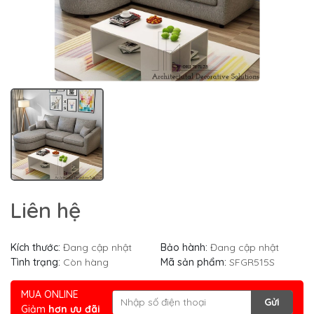
Liên hệ
Kích thước:
Đang cập nhật
Bảo hành:
Đang cập nhật
Tình trạng:
Còn hàng
Mã sản phẩm:
SFGR515S
MUA ONLINE
Gửi
Giảm
hơn ưu đãi