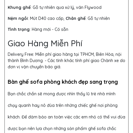
Khung ghế
:
Gỗ tự nhiên qua xử lý, ván Flywood
Nệm ngồi
: Mút D40 cao cấp,
Chân ghế
: Gỗ tự nhiên
Tình trạng
: Hàng mới - Có sẵn
Giao Hàng Miễn Phí
Delivery Free:
Miễn phí giao hàng tại TPHCM, Biên Hòa, nội
thành Bình Dương. - Các tỉnh khác tính phí giao Chành xe do
đơn vị vận chuyển báo giá.
Bàn ghế sofa phòng khách đẹp sang trọng
Bạn chắc chắn sẽ mong được nhìn thấy lũ trẻ nhà mình
chạy quanh hay nô đùa trên những chiếc ghế nơi phòng
khách. Để đảm bảo an toàn việc các em nhỏ có thể vui đùa
được bạn nên lựa chọn những sản phẩm ghế sofa chắc