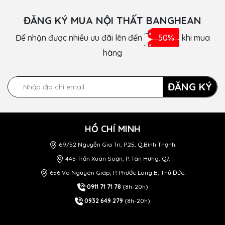
ĐĂNG KÝ MUA NỘI THẤT BANGHEAN
Để nhận được nhiều ưu đãi lên đến
50%
khi mua
hàng
ĐĂNG KÝ
HỒ CHÍ MINH
69/52 Nguyễn Gia Trí, P.25, Q.Bình Thạnh.
445 Trần Xuân Soạn, P. Tân Hưng, Q7.
656 Võ Nguyên Giáp, P. Phước Long B, Thủ Đức.
0911 71 71 78
(8h-20h)
0932 649 279
(8h-20h)