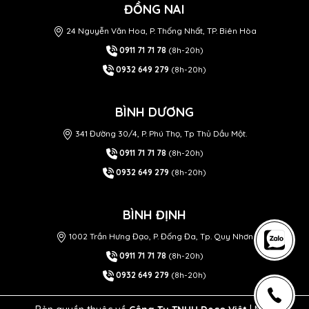
ĐỒNG NAI
24 Nguyễn Văn Hoa, P. Thống Nhất, TP. Biên Hòa
0911 71 71 78
(8h-20h)
0932 649 279
(8h-20h)
BÌNH DƯƠNG
341 Đường 30/4, P. Phú Thọ, Tp Thủ Dầu Một.
0911 71 71 78
(8h-20h)
0932 649 279
(8h-20h)
BÌNH ĐỊNH
1002 Trần Hưng Đạo, P. Đống Đa, Tp. Quy Nhơn
0911 71 71 78
(8h-20h)
0932 649 279
(8h-20h)