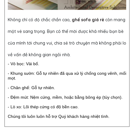
Không chỉ có độ chắc chắn cao,
ghế sofa giá rẻ
còn mang
một vẻ sang trọng. Bạn có thể mời được khá nhiều bạn bè
của mình tới chung vui, chia sẻ trò chuyện mà không phải lo
về vấn đề không gian ngôi nhà.
- Vỏ bọc: Vải bố.
- Khung sườn: Gỗ tự nhiên đã qua xử lý chống cong vênh, mối
mọt.
- Chân ghế: Gỗ tự nhiên.
- Đệm mút: Nệm cứng, mềm, hoặc bằng bông ép (tùy chọn).
- Lò xo: Lõi thép cứng có độ bền cao.
Chúng tôi luôn luôn hỗ trợ Quý khách hàng nhiệt tình.