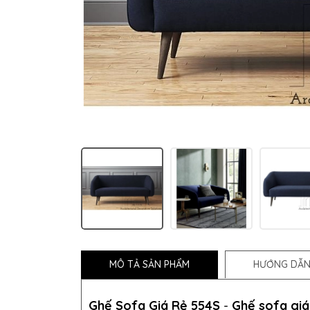
MÔ TẢ SẢN PHẨM
HƯỚNG DẪN
Ghế Sofa Giá Rẻ 554S
-
Ghế sofa giá