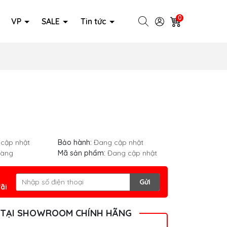
0
VP
SALE
Tin tức
cập nhật
Bảo hành:
Đang cập nhật
hàng
Mã sản phẩm:
Đang cập nhật
Gửi
ãi
 TẠI SHOWROOM CHÍNH HÃNG