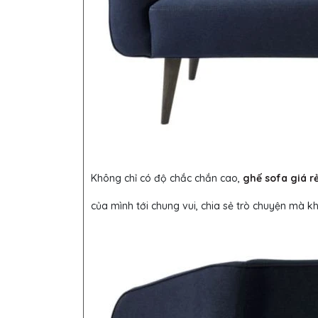
Không chỉ có độ chắc chắn cao,
ghế sofa giá r
của mình tới chung vui, chia sẻ trò chuyện mà k