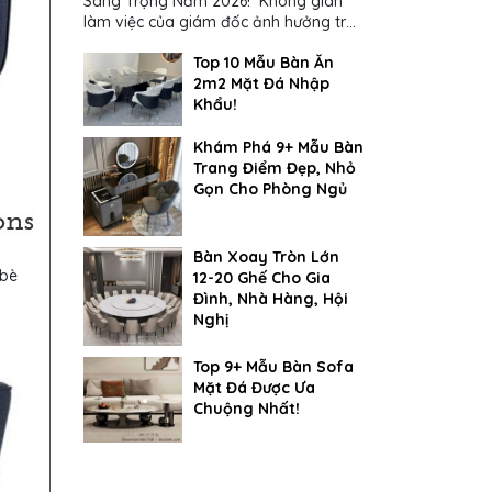
Sang Trọng Năm 2026! Không gian
làm việc của giám đốc ảnh hưởng trực
tiếp đến cách suy nghĩ và ra quyết
Top 10 Mẫu Bàn Ăn
định...
2m2 Mặt Đá Nhập
Khẩu!
Khám Phá 9+ Mẫu Bàn
Trang Điểm Đẹp, Nhỏ
Gọn Cho Phòng Ngủ
Bàn Xoay Tròn Lớn
 bè
12-20 Ghế Cho Gia
Đình, Nhà Hàng, Hội
Nghị
Top 9+ Mẫu Bàn Sofa
Mặt Đá Được Ưa
Chuộng Nhất!