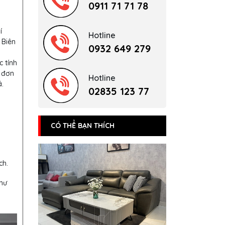
0911 71 71 78
í
Hotline
 Biên
0932 649 279
c tính
 đơn
Hotline
.
02835 123 77
CÓ THỂ BẠN THÍCH
ch.
hư