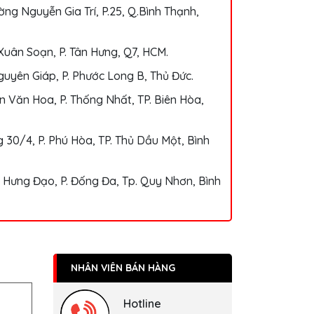
ng Nguyễn Gia Trí, P.25, Q.Bình Thạnh,
Xuân Soạn, P. Tân Hưng, Q7, HCM.
uyên Giáp, P. Phước Long B, Thủ Đức.
 Văn Hoa, P. Thống Nhất, TP. Biên Hòa,
 30/4, P. Phú Hòa, TP. Thủ Dầu Một, Bình
 Hưng Đạo, P. Đống Đa, Tp. Quy Nhơn, Bình
NHÂN VIÊN BÁN HÀNG
Hotline