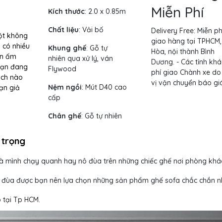
Miễn Phí
Kích thước
: 2.0 x 0.85m
Chất liệu
: Vải bố
Delivery Free:
Miễn ph
một không
giao hàng tại TPHCM,
 có nhiều
Khung ghế
:
Gỗ tự
Hòa, nội thành Bình
an ấm
nhiên qua xử lý, ván
Dương. - Các tỉnh khá
Bạn đang
Flywood
phí giao Chành xe do
ách nào
vị vận chuyển báo giá
Nệm ngồi
:
Mút D40 cao
ạn giả
cấp
Chân ghế
: Gỗ tự nhiên
 trọng
hà mình chạy quanh hay nô đùa trên những chiếc ghế nơi phòng khá
i đùa được bạn nên lựa chọn những sản phẩm ghế sofa chắc chắn n
tại Tp HCM.