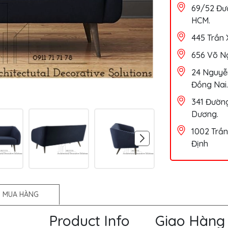
69/52 Đườ
HCM.
445 Trần 
656 Võ Ng
24 Nguyễn
Đồng Nai.
341 Đường
Dương.
1002 Trần
Định
 MUA HÀNG
Product Info
Giao Hàng