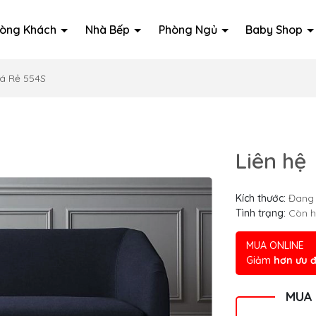
òng Khách
Nhà Bếp
Phòng Ngủ
Baby Shop
iá Rẻ 554S
Liên hệ
Kích thước:
Đang 
Tình trạng:
Còn 
MUA ONLINE
Giảm
hơn ưu đ
MUA