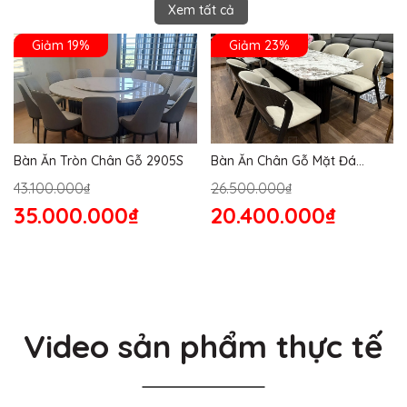
Xem tất cả
Giảm 19%
Giảm 23%
Bàn Ăn Tròn Chân Gỗ 2905S
Bàn Ăn Chân Gỗ Mặt Đá
2864S
43.100.000₫
26.500.000₫
35.000.000₫
20.400.000₫
Video sản phẩm thực tế