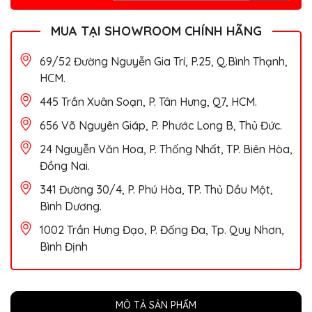
MUA TẠI SHOWROOM CHÍNH HÃNG
69/52 Đường Nguyễn Gia Trí, P.25, Q.Bình Thạnh,
HCM.
445 Trần Xuân Soạn, P. Tân Hưng, Q7, HCM.
656 Võ Nguyên Giáp, P. Phước Long B, Thủ Đức.
24 Nguyễn Văn Hoa, P. Thống Nhất, TP. Biên Hòa,
Đồng Nai.
341 Đường 30/4, P. Phú Hòa, TP. Thủ Dầu Một,
Bình Dương.
1002 Trần Hưng Đạo, P. Đống Đa, Tp. Quy Nhơn,
Bình Định
MÔ TẢ SẢN PHẨM