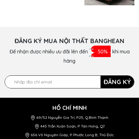
ĐĂNG KÝ MUA NỘI THẤT BANGHEAN
Để nhận được nhiều ưu đãi lên đến
50%
khi mua
hàng
ĐĂNG KÝ
HỒ CHÍ MINH
69/52 Nguyễn Gia Trí, P.25, Q.Bình Thạnh.
445 Trần Xuân Soạn, P. Tân Hưng, Q7.
656 Võ Nguyên Giáp, P. Phước Long B, Thủ Đức.