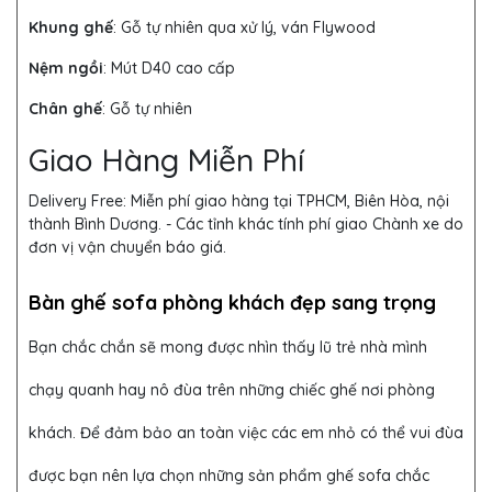
Khung ghế
:
Gỗ tự nhiên qua xử lý, ván Flywood
Nệm ngồi
:
Mút D40 cao cấp
Chân ghế
: Gỗ tự nhiên
Giao Hàng Miễn Phí
Delivery Free:
Miễn phí giao hàng tại TPHCM, Biên Hòa, nội
thành Bình Dương. - Các tỉnh khác tính phí giao Chành xe do
đơn vị vận chuyển báo giá.
Bàn ghế sofa phòng khách đẹp sang trọng
Bạn chắc chắn sẽ mong được nhìn thấy lũ trẻ nhà mình
chạy quanh hay nô đùa trên những chiếc ghế nơi phòng
khách. Để đảm bảo an toàn việc các em nhỏ có thể vui đùa
được bạn nên lựa chọn những sản phẩm ghế sofa chắc