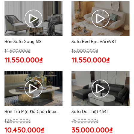
Bàn Sofa Xoay 61S
Sofa Bed Bọc Vải 698T
14.500.000₫
15.000.000₫
11.550.000₫
11.550.000₫
Bàn Trà Mặt Đá Chân Inox
Sofa Da Thật 454T
176S
12.500.000₫
75.000.000₫
10.450.000₫
35.000.000₫