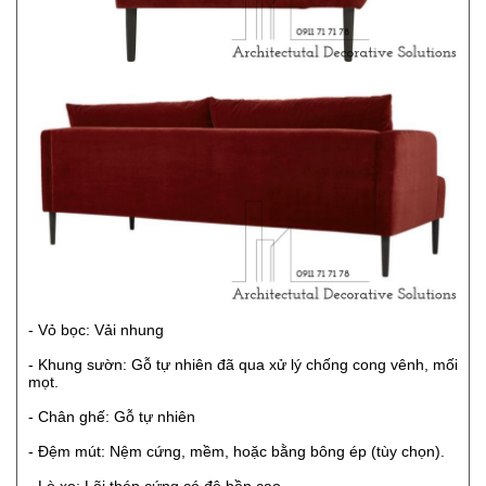
- Vỏ bọc: Vải nhung
- Khung sườn: Gỗ tự nhiên đã qua xử lý chống cong vênh, mối
mọt.
- Chân ghế: Gỗ tự nhiên
- Đệm mút: Nệm cứng, mềm, hoặc bằng bông ép (tùy chọn).
- Lò xo: Lõi thép cứng có độ bền cao.