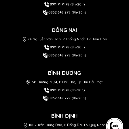
0911 71 71 78
(8h-20h)
0932 649 279
(8h-20h)
ĐỒNG NAI
24 Nguyễn Văn Hoa, P. Thống Nhất, TP. Biên Hòa
0911 71 71 78
(8h-20h)
0932 649 279
(8h-20h)
BÌNH DƯƠNG
341 Đường 30/4, P. Phú Thọ, Tp Thủ Dầu Một.
0911 71 71 78
(8h-20h)
0932 649 279
(8h-20h)
BÌNH ĐỊNH
1002 Trần Hưng Đạo, P. Đống Đa, Tp. Quy Nhơn