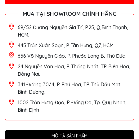
MUA TẠI SHOWROOM CHÍNH HÃNG
69/52 Đường Nguyễn Gia Trí, P.25, Q.Bình Thạnh,
HCM.
445 Trần Xuân Soạn, P. Tân Hưng, Q7, HCM.
656 Võ Nguyên Giáp, P. Phước Long B, Thủ Đức.
24 Nguyễn Văn Hoa, P. Thống Nhất, TP. Biên Hòa,
Đồng Nai.
341 Đường 30/4, P. Phú Hòa, TP. Thủ Dầu Một,
Bình Dương.
1002 Trần Hưng Đạo, P. Đống Đa, Tp. Quy Nhơn,
Bình Định
MÔ TẢ SẢN PHẨM