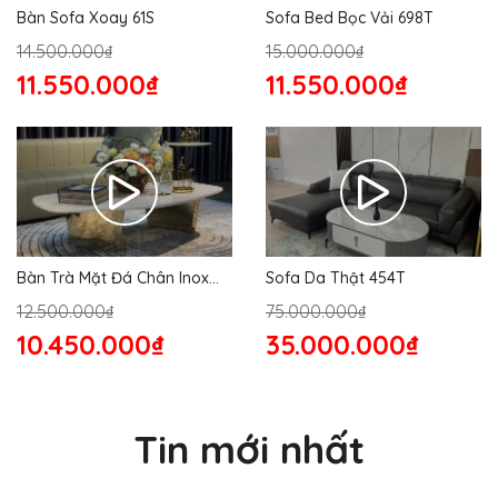
Bàn Sofa Xoay 61S
Sofa Bed Bọc Vải 698T
14.500.000₫
15.000.000₫
11.550.000₫
11.550.000₫
Bàn Trà Mặt Đá Chân Inox
Sofa Da Thật 454T
176S
12.500.000₫
75.000.000₫
10.450.000₫
35.000.000₫
Tin mới nhất