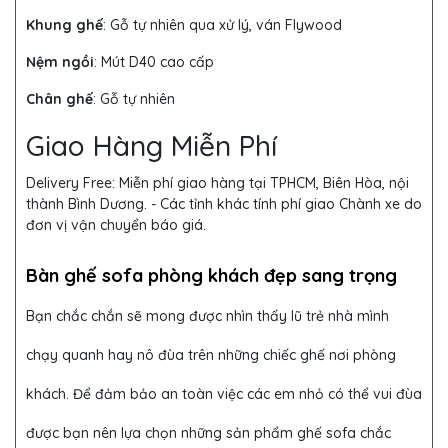
Khung ghế
:
Gỗ tự nhiên qua xử lý, ván Flywood
Nệm ngồi
:
Mút D40 cao cấp
Chân ghế
: Gỗ tự nhiên
Giao Hàng Miễn Phí
Delivery Free:
Miễn phí giao hàng tại TPHCM, Biên Hòa, nội
thành Bình Dương. - Các tỉnh khác tính phí giao Chành xe do
đơn vị vận chuyển báo giá.
Bàn ghế sofa phòng khách đẹp sang trọng
Bạn chắc chắn sẽ mong được nhìn thấy lũ trẻ nhà mình
chạy quanh hay nô đùa trên những chiếc ghế nơi phòng
khách. Để đảm bảo an toàn việc các em nhỏ có thể vui đùa
được bạn nên lựa chọn những sản phẩm ghế sofa chắc