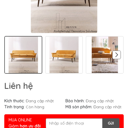
Liên hệ
Kích thước:
Đang cập nhật
Bảo hành:
Đang cập nhật
Tình trạng:
Còn hàng
Mã sản phẩm:
Đang cập nhật
MUA ONLINE
Gửi
Giảm
hơn ưu đãi