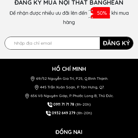
ĐĂNG KÝ MUA NỘI THẤT BANGHEAN
Để nhận được nhiều ưu đãi lên đến
50%
khi mua
hàng
ĐĂNG KÝ
HỒ CHÍ MINH
69/52 Nguyễn Gia Trí, P.25, Q.Bình Thạnh.
445 Trần Xuân Soạn, P. Tân Hưng, Q7.
656 Võ Nguyên Giáp, P. Phước Long B, Thủ Đức.
0911 71 71 78
(8h-20h)
0932 649 279
(8h-20h)
ĐỒNG NAI