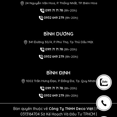
24 Nguyễn Văn Hoa, P. Thống Nhất, TP. Biên Hòa
0911 71 71 78
(8h-20h)
0932 649 279
(8h-20h)
BÌNH DƯƠNG
341 Đường 30/4, P. Phú Thọ, Tp Thủ Dầu Một.
0911 71 71 78
(8h-20h)
0932 649 279
(8h-20h)
BÌNH ĐỊNH
1002 Trần Hưng Đạo, P. Đống Đa, Tp. Quy Nhơn
0911 71 71 78
(8h-20h)
0932 649 279
(8h-20h)
Bản quyền thuộc về
Công Ty TNHH Deco Việt
| MST
0313164704 Sở Kế Hoạch Và Đầu Tư TPHCM |