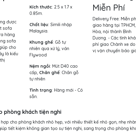
Miễn Phí
Kích thước
: 2.5 x 1.7 x
0.85m.
Delivery Free:
Miễn ph
ạng được
Chất liệu
: Simili nhập
giao hàng tại TPHCM,
t sofa
Malaysia.
Hòa, nội thành Bình
 ra hàng
Dương. - Các tỉnh khá
ờng sofa
Khung ghế
:
Gỗ tự
phí giao Chành xe do
giúp cho
nhiên qua xử lý, ván
vị vận chuyển báo giá
y là kiểu
Flywood
thị
Nệm ngồi
: Mút D40 cao
cấp,
Chân ghế
: Chân gỗ
tự nhiên
Tình trạng
: Hàng mới - Có
sẵn.
o phòng khách tiện nghi
 hợp cho phòng khách nhỏ hẹp, với nhiều thiết kế nhỏ gọn, nhẹ nhà
iúp tiết kiệm không gian tạo sự tiện nghi, sang trọng cho phòng kh