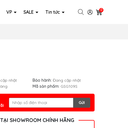
0
VP
SALE
Tin tức
cập nhật
Bảo hành:
Đang cập nhật
hàng
Mã sản phẩm:
GSG109S
Gửi
ãi
 TẠI SHOWROOM CHÍNH HÃNG