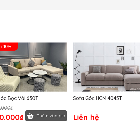
m 10%
Sofa Góc Bọc Vải 630T
Sofa Góc HCM 4045T
.000₫
00.000₫
Liên hệ
Thêm vào giỏ