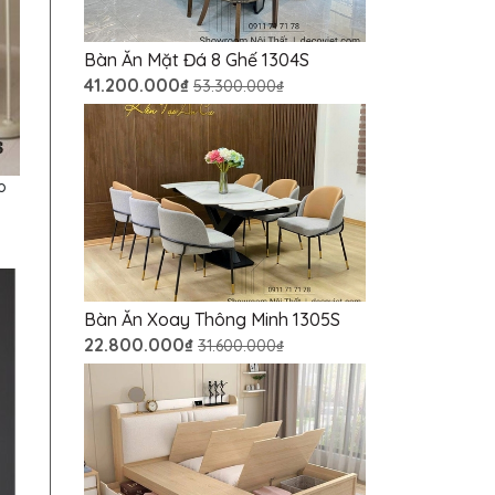
Bàn Ăn Mặt Đá 8 Ghế 1304S
41.200.000₫
53.300.000₫
o
Bàn Ăn Xoay Thông Minh 1305S
22.800.000₫
31.600.000₫