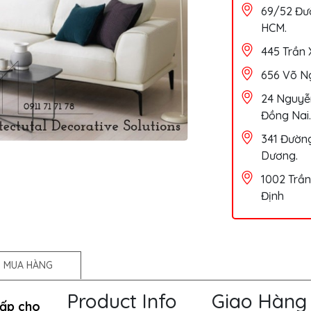
69/52 Đườ
HCM.
445 Trần 
656 Võ Ng
24 Nguyễn
Đồng Nai.
341 Đường
Dương.
1002 Trần
Định
 MUA HÀNG
Product Info
Giao Hàng
ấp cho