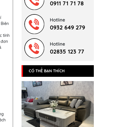
0911 71 71 78
í
Hotline
 Biên
0932 649 279
c tính
 đơn
Hotline
.
02835 123 77
CÓ THỂ BẠN THÍCH
ng
ách