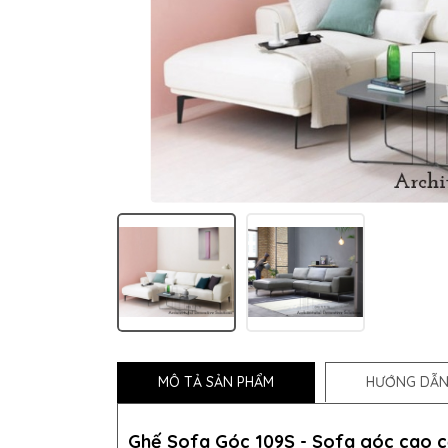
MÔ TẢ SẢN PHẨM
HƯỚNG DẪN
Ghế Sofa Góc 109S -
Sofa góc cao c