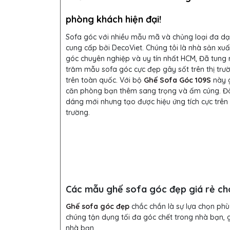
phòng khách hiện đại
!
Sofa góc với nhiều mẫu mã và chủng loại đa d
cung cấp bởi DecoViet. Chúng tôi là nhà sản xuấ
góc chuyên nghiệp và uy tín nhất HCM, Đã tung
trăm mẫu sofa góc cực đẹp gây sốt trên thị trư
trên toàn quốc. Với bộ
Ghế Sofa Góc 109S
này 
căn phòng bạn thêm sang trọng và ấm cúng. Đâ
dáng mới nhưng tạo được hiệu ứng tích cực trên 
trường.
Các mẫu ghế sofa góc đẹp giá rẻ ch
Ghế sofa góc đẹp
chắc chắn là sự lựa chọn phù
chúng tận dụng tối đa góc chết trong nhà bạn, g
nhà bạn.