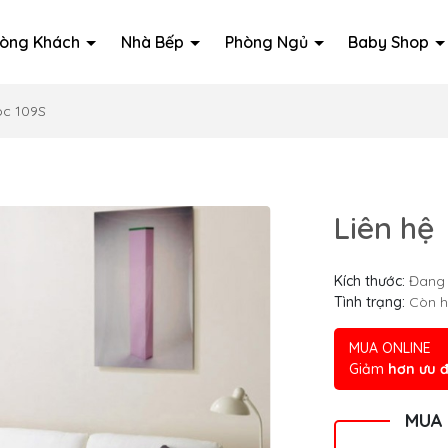
òng Khách
Nhà Bếp
Phòng Ngủ
Baby Shop
óc 109S
Liên hệ
Kích thước:
Đang 
Tình trạng:
Còn 
MUA ONLINE
Giảm
hơn ưu đ
MUA