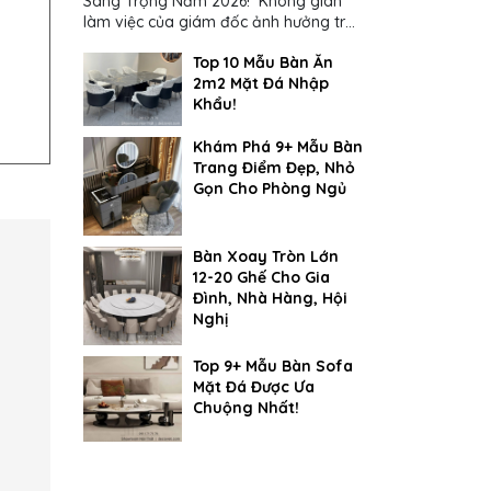
Sang Trọng Năm 2026! Không gian
làm việc của giám đốc ảnh hưởng trực
tiếp đến cách suy nghĩ và ra quyết
Top 10 Mẫu Bàn Ăn
định...
2m2 Mặt Đá Nhập
Khẩu!
Khám Phá 9+ Mẫu Bàn
Trang Điểm Đẹp, Nhỏ
Gọn Cho Phòng Ngủ
Bàn Xoay Tròn Lớn
12-20 Ghế Cho Gia
Đình, Nhà Hàng, Hội
Nghị
Top 9+ Mẫu Bàn Sofa
Mặt Đá Được Ưa
Chuộng Nhất!