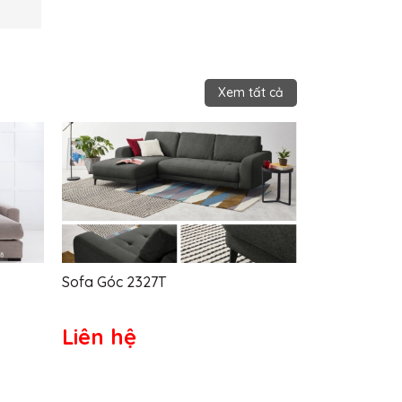
Xem tất cả
Sofa Góc 2327T
Sofa Góc Giá
Liên hệ
Liên hệ