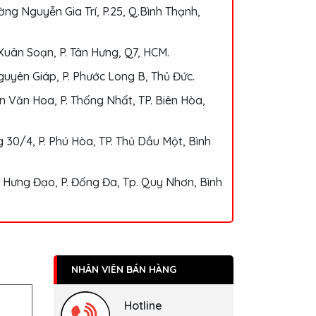
ng Nguyễn Gia Trí, P.25, Q.Bình Thạnh,
Xuân Soạn, P. Tân Hưng, Q7, HCM.
uyên Giáp, P. Phước Long B, Thủ Đức.
 Văn Hoa, P. Thống Nhất, TP. Biên Hòa,
 30/4, P. Phú Hòa, TP. Thủ Dầu Một, Bình
 Hưng Đạo, P. Đống Đa, Tp. Quy Nhơn, Bình
NHÂN VIÊN BÁN HÀNG
Hotline