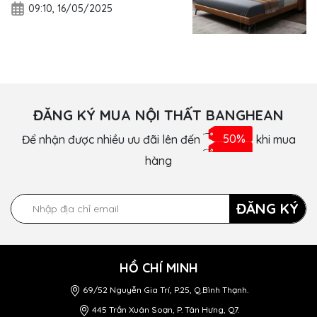
09:10, 16/05/2025
ĐĂNG KÝ MUA NỘI THẤT BANGHEAN
Để nhận được nhiều ưu đãi lên đến
50%
khi mua
hàng
ĐĂNG KÝ
HỒ CHÍ MINH
69/52 Nguyễn Gia Trí, P.25, Q.Bình Thạnh.
445 Trần Xuân Soạn, P. Tân Hưng, Q7.