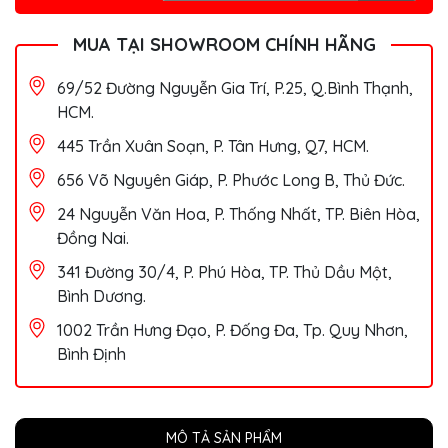
MUA TẠI SHOWROOM CHÍNH HÃNG
69/52 Đường Nguyễn Gia Trí, P.25, Q.Bình Thạnh,
HCM.
445 Trần Xuân Soạn, P. Tân Hưng, Q7, HCM.
656 Võ Nguyên Giáp, P. Phước Long B, Thủ Đức.
24 Nguyễn Văn Hoa, P. Thống Nhất, TP. Biên Hòa,
Đồng Nai.
341 Đường 30/4, P. Phú Hòa, TP. Thủ Dầu Một,
Bình Dương.
1002 Trần Hưng Đạo, P. Đống Đa, Tp. Quy Nhơn,
Bình Định
MÔ TẢ SẢN PHẨM