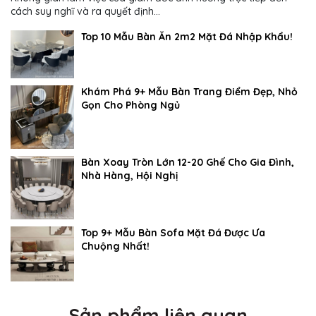
cách suy nghĩ và ra quyết định...
Top 10 Mẫu Bàn Ăn 2m2 Mặt Đá Nhập Khẩu!
Khám Phá 9+ Mẫu Bàn Trang Điểm Đẹp, Nhỏ
Gọn Cho Phòng Ngủ
Bàn Xoay Tròn Lớn 12-20 Ghế Cho Gia Đình,
Nhà Hàng, Hội Nghị
Top 9+ Mẫu Bàn Sofa Mặt Đá Được Ưa
Chuộng Nhất!
Sản phẩm liên quan