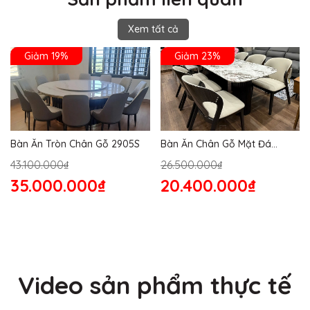
Xem tất cả
Giảm 19%
Giảm 23%
Bàn Ăn Tròn Chân Gỗ 2905S
Bàn Ăn Chân Gỗ Mặt Đá
2864S
43.100.000₫
26.500.000₫
35.000.000₫
20.400.000₫
Video sản phẩm thực tế