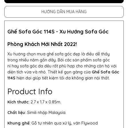
HƯỚNG DẪN MUA HÀNG
Ghế Sofa Góc 114S -
Xu Hướng Sofa Góc
Phòng Khách Mới Nhất 2022!
Xu hướng chọn mua ghế sofa góc đẹp là điều dễ thấy
trong nhiều năm gần đây. Bởi các sản phẩm sofa góc
nỉ hay sofa góc da đều rất phù hợp cho những căn hộ với
diện tích vừa và nhỏ. Thiết kế gọn gàng của
Ghế Sofa Góc
114S
hiện đại giúp tiết kiệm tối đa không gian nội thất.
Product Info
Kích thước
: 2.7 x 1.7 x 0.85m
.
Chất liệu
: Simili nhập Malaysia.
Khung ghế
:
Gỗ tự nhiên qua xử lý, ván Flywood