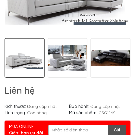
Liên hệ
Kích thước:
Đang cập nhật
Bảo hành:
Đang cập nhật
Tình trạng:
Còn hàng
Mã sản phẩm:
GSG114S
MUA ONLINE
Gửi
Giảm
hơn ưu đãi