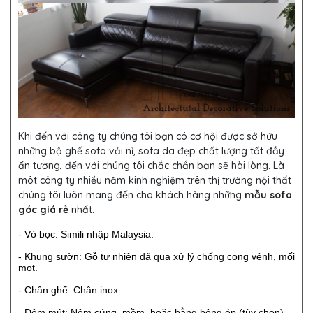
Khi đến với công ty chúng tôi bạn có cơ hội được sở hữu
những bộ ghế sofa vải nỉ, sofa da đẹp chất lượng tốt đầy
ấn tượng, đến với chúng tôi chắc chắn bạn sẽ hài lòng. Là
môt công ty nhiều năm kinh nghiệm trên thị trường nội thất
chúng tôi luôn mang đến cho khách hàng những
mẫu sofa
góc giá rẻ
nhất.
- Vỏ bọc: Simili nhập Malaysia.
- Khung sườn: Gỗ tự nhiên đã qua xử lý chống cong vênh, mối
mọt.
- Chân ghế: Chân inox.
- Đệm mút: Nệm cứng, mềm, hoặc bằng bông ép (tùy chọn).