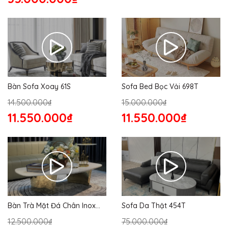
Bàn Sofa Xoay 61S
Sofa Bed Bọc Vải 698T
14.500.000₫
15.000.000₫
11.550.000₫
11.550.000₫
Bàn Trà Mặt Đá Chân Inox
Sofa Da Thật 454T
176S
12.500.000₫
75.000.000₫