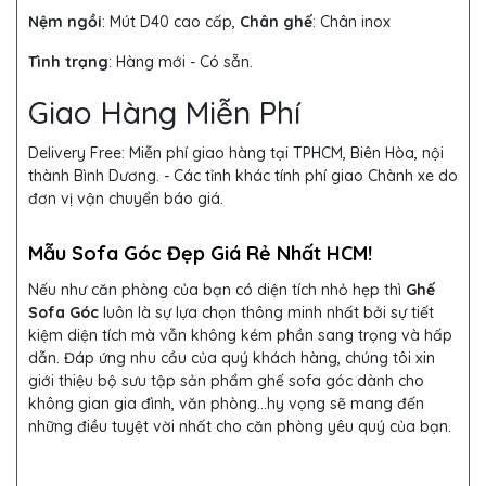
Nệm ngồi
: Mút D40 cao cấp,
Chân ghế
: Chân inox
Tình trạng
: Hàng mới - Có sẵn.
Giao Hàng Miễn Phí
Delivery Free:
Miễn phí giao hàng tại TPHCM, Biên Hòa, nội
thành Bình Dương. - Các tỉnh khác tính phí giao Chành xe do
đơn vị vận chuyển báo giá.
Mẫu Sofa Góc Đẹp Giá Rẻ Nhất HCM!
Nếu như căn phòng của bạn có diện tích nhỏ hẹp thì
Ghế
Sofa Góc
luôn là sự lựa chọn thông minh nhất bởi sự tiết
kiệm diện tích mà vẫn không kém phần sang trọng và hấp
dẫn. Đáp ứng nhu cầu của quý khách hàng, chúng tôi xin
giới thiệu bộ sưu tập sản phẩm ghế sofa góc dành cho
không gian gia đình, văn phòng…hy vọng sẽ mang đến
những điều tuyệt vời nhất cho căn phòng yêu quý của bạn.