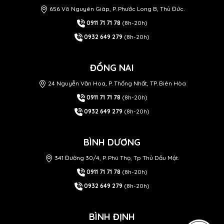
656 Võ Nguyên Giáp, P. Phước Long B, Thủ Đức.
0911 71 71 78
(8h-20h)
0932 649 279
(8h-20h)
ĐỒNG NAI
24 Nguyễn Văn Hoa, P. Thống Nhất, TP. Biên Hòa
0911 71 71 78
(8h-20h)
0932 649 279
(8h-20h)
BÌNH DƯƠNG
341 Đường 30/4, P. Phú Thọ, Tp Thủ Dầu Một.
0911 71 71 78
(8h-20h)
0932 649 279
(8h-20h)
BÌNH ĐỊNH