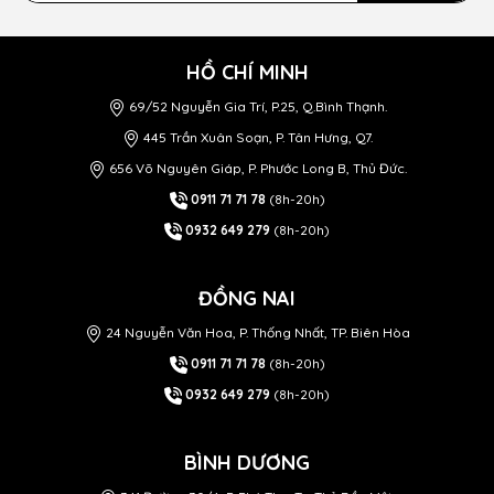
HỒ CHÍ MINH
69/52 Nguyễn Gia Trí, P.25, Q.Bình Thạnh.
445 Trần Xuân Soạn, P. Tân Hưng, Q7.
656 Võ Nguyên Giáp, P. Phước Long B, Thủ Đức.
0911 71 71 78
(8h-20h)
0932 649 279
(8h-20h)
ĐỒNG NAI
24 Nguyễn Văn Hoa, P. Thống Nhất, TP. Biên Hòa
0911 71 71 78
(8h-20h)
0932 649 279
(8h-20h)
BÌNH DƯƠNG