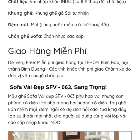
Chất liệu
: Vải nhập khẩu INDO (có thể thay đổi chất liệu).
Khung ghế:
Khung ghế gỗ Sồi tự nhiên
Đệm mút:
Mút (cứng hoặc mềm có thể thay đổi)
Chân ghế Sofa:
Chân nhựa cao cấp.
Giao Hàng Miễn Phí
Delivery Free:
Miễn phí giao hàng tại TPHCM, Biên Hòa, nội
thành Bình Dương - Các tỉnh khác tính phí giao Chành xe do
đơn vị vận chuyển báo giá.
Sofa Vải Đẹp SFV - 063, Sang Trọng!
Mẫu ghế Sofa Vải đẹp SFV - 063 phù hợp với những căn
phòng có diện tích nhỏ mang hơi hướng cổ điển. Tay ghế
uốn mềm mại, đệm ngồi có độ đàn hồi cao, tựa lưng dầy
tạo sự thoải mái nhất cho người sử dụng cùng với lớp vải
cao cấp nhập khẩu INDO.