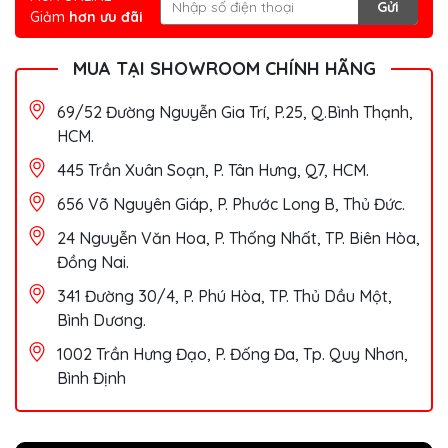
Gửi
Giảm
hơn ưu đãi
MUA TẠI SHOWROOM CHÍNH HÃNG
69/52 Đường Nguyễn Gia Trí, P.25, Q.Bình Thạnh,
HCM.
445 Trần Xuân Soạn, P. Tân Hưng, Q7, HCM.
656 Võ Nguyên Giáp, P. Phước Long B, Thủ Đức.
24 Nguyễn Văn Hoa, P. Thống Nhất, TP. Biên Hòa,
Đồng Nai.
341 Đường 30/4, P. Phú Hòa, TP. Thủ Dầu Một,
Bình Dương.
1002 Trần Hưng Đạo, P. Đống Đa, Tp. Quy Nhơn,
Bình Định