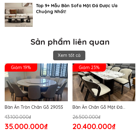
Top 9+ Mẫu Bàn Sofa Mặt Đá Được Ưa
Chuộng Nhất!
Sản phẩm liên quan
Xem tất cả
Giảm 19%
Giảm 23%
Bàn Ăn Tròn Chân Gỗ 2905S
Bàn Ăn Chân Gỗ Mặt Đá
2864S
43.100.000₫
26.500.000₫
35.000.000₫
20.400.000₫