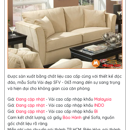
Được sản xuất bằng chất liệu cao cấp cùng với thiết kế độc
đáo, mẫu Sofa Vải đẹp SFV - 063 mang đến sự sang trọng
và hiện đại cho không gian của căn phòng.
Giá:
Đang cập nhật
- Vải cao cấp nhập khẩu
Malaysia
Giá:
Đang cập nhật
- Vải cao cấp nhập khẩu
INDO
Giá:
Đang cập nhật
- Vải cao cấp nhập khẩu
Bỉ
Cam kết chất lượng, có giấy
Bảo Hành
ghế Sofa, nguồn
gốc chất liệu rõ ràng.
Miễn phí vận chuyển nội thành TP HCM, Biên Hòa, nội thành