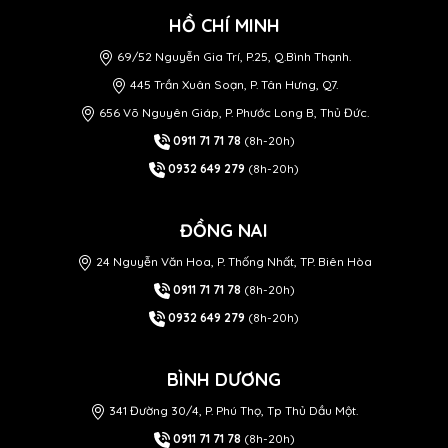
HỒ CHÍ MINH
69/52 Nguyễn Gia Trí, P.25, Q.Bình Thạnh.
445 Trần Xuân Soạn, P. Tân Hưng, Q7.
656 Võ Nguyên Giáp, P. Phước Long B, Thủ Đức.
0911 71 71 78
(8h-20h)
0932 649 279
(8h-20h)
ĐỒNG NAI
24 Nguyễn Văn Hoa, P. Thống Nhất, TP. Biên Hòa
0911 71 71 78
(8h-20h)
0932 649 279
(8h-20h)
BÌNH DƯƠNG
341 Đường 30/4, P. Phú Thọ, Tp Thủ Dầu Một.
0911 71 71 78
(8h-20h)