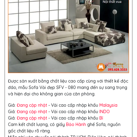
Được sản xuất bằng chất liệu cao cấp cùng với thiết kế độc
đáo, mẫu Sofa Vải đẹp SFV - 080 mang đến sự sang trọng
và hiện đại cho không gian của căn phòng.
Giá:
Đang cập nhật
- Vải cao cấp nhập khẩu
Malaysia
Giá:
Đang cập nhật
- Vải cao cấp nhập khẩu
INDO
Giá:
Đang cập nhật
- Vải cao cấp nhập khẩu
Bỉ
Cam kết chất lượng, có giấy
Bảo Hành
ghế Sofa, nguồn
gốc chất liệu rõ ràng.