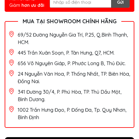
Gửi
Giảm
hơn ưu đãi
MUA TẠI SHOWROOM CHÍNH HÃNG
69/52 Đường Nguyễn Gia Trí, P.25, Q.Bình Thạnh,
HCM.
445 Trần Xuân Soạn, P. Tân Hưng, Q7, HCM.
656 Võ Nguyên Giáp, P. Phước Long B, Thủ Đức.
24 Nguyễn Văn Hoa, P. Thống Nhất, TP. Biên Hòa,
Đồng Nai.
341 Đường 30/4, P. Phú Hòa, TP. Thủ Dầu Một,
Bình Dương.
1002 Trần Hưng Đạo, P. Đống Đa, Tp. Quy Nhơn,
Bình Định