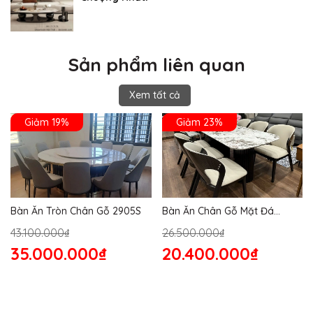
Sản phẩm liên quan
Xem tất cả
Giảm 19%
Giảm 23%
Bàn Ăn Tròn Chân Gỗ 2905S
Bàn Ăn Chân Gỗ Mặt Đá
2864S
43.100.000₫
26.500.000₫
35.000.000₫
20.400.000₫