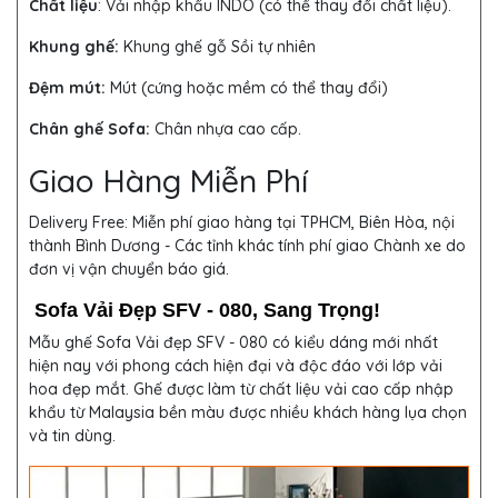
Chất liệu
: Vải nhập khẩu INDO (có thể thay đổi chất liệu).
Khung ghế:
Khung ghế gỗ Sồi tự nhiên
Đệm mút:
Mút (cứng hoặc mềm có thể thay đổi)
Chân ghế Sofa:
Chân nhựa cao cấp.
Giao Hàng Miễn Phí
Delivery Free:
Miễn phí giao hàng tại TPHCM, Biên Hòa, nội
thành Bình Dương - Các tỉnh khác tính phí giao Chành xe do
đơn vị vận chuyển báo giá.
Sofa Vải Đẹp SFV - 080, Sang Trọng!
Mẫu ghế Sofa Vải đẹp SFV - 080 có kiểu dáng mới nhất
hiện nay với phong cách hiện đại và độc đáo với lớp vải
hoa đẹp mắt. Ghế được làm từ chất liệu vải cao cấp nhập
khẩu từ Malaysia bền màu được nhiều khách hàng lụa chọn
và tin dùng.