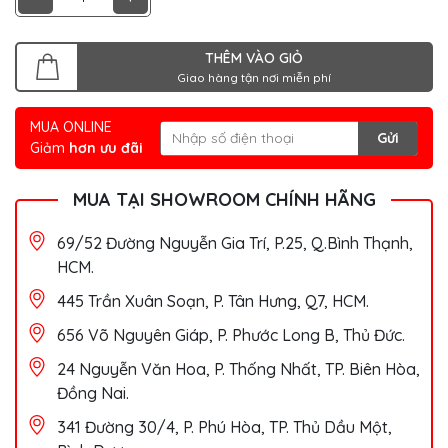
THÊM VÀO GIỎ
Giao hàng tận nơi miễn phí
MUA ONLINE
Gửi
Giảm
hơn ưu đãi
MUA TẠI SHOWROOM CHÍNH HÃNG
69/52 Đường Nguyễn Gia Trí, P.25, Q.Bình Thạnh,
HCM.
445 Trần Xuân Soạn, P. Tân Hưng, Q7, HCM.
656 Võ Nguyên Giáp, P. Phước Long B, Thủ Đức.
24 Nguyễn Văn Hoa, P. Thống Nhất, TP. Biên Hòa,
Đồng Nai.
341 Đường 30/4, P. Phú Hòa, TP. Thủ Dầu Một,