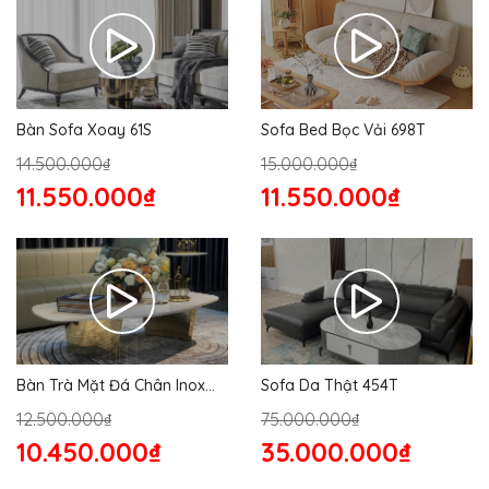
Bàn Sofa Xoay 61S
Sofa Bed Bọc Vải 698T
14.500.000₫
15.000.000₫
11.550.000₫
11.550.000₫
Bàn Trà Mặt Đá Chân Inox
Sofa Da Thật 454T
176S
12.500.000₫
75.000.000₫
10.450.000₫
35.000.000₫