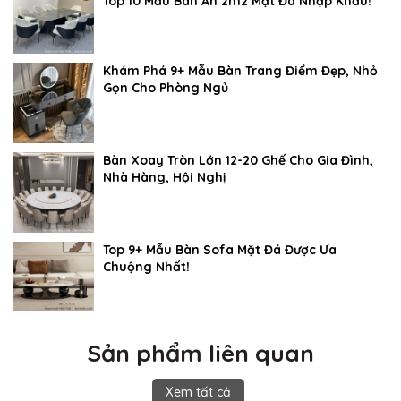
Top 10 Mẫu Bàn Ăn 2m2 Mặt Đá Nhập Khẩu!
Khám Phá 9+ Mẫu Bàn Trang Điểm Đẹp, Nhỏ
Gọn Cho Phòng Ngủ
Bàn Xoay Tròn Lớn 12-20 Ghế Cho Gia Đình,
Nhà Hàng, Hội Nghị
Top 9+ Mẫu Bàn Sofa Mặt Đá Được Ưa
Chuộng Nhất!
Sản phẩm liên quan
Xem tất cả