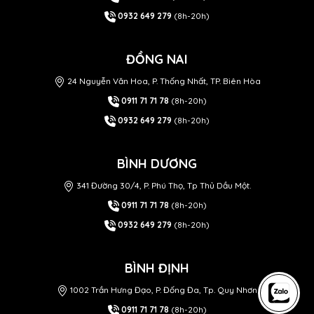
0932 649 279
(8h-20h)
ĐỒNG NAI
24 Nguyễn Văn Hoa, P. Thống Nhất, TP. Biên Hòa
0911 71 71 78
(8h-20h)
0932 649 279
(8h-20h)
BÌNH DƯƠNG
341 Đường 30/4, P. Phú Thọ, Tp Thủ Dầu Một.
0911 71 71 78
(8h-20h)
0932 649 279
(8h-20h)
BÌNH ĐỊNH
1002 Trần Hưng Đạo, P. Đống Đa, Tp. Quy Nhơn
0911 71 71 78
(8h-20h)