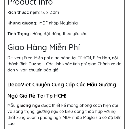
Product Info
Kích thước nệm
: 1.6 x 2.0m
Khung giường
:
MDF nhập Maylaisia
Tình Trạng :
Hàng đặt đóng theo yêu cầu
Giao Hàng Miễn Phí
Delivery Free:
Miễn phí giao hàng tại TPHCM, Biên Hòa, nội
thành Bình Dương. - Các tỉnh khác tính phí giao Chành xe do
đơn vị vận chuyển báo giá.
DecoViet Chuyên Cung Cấp Các Mẫu Giường
Ngủ Giá Rẻ Tại Tp HCM!
Mẫu
giường ngủ
được thiết kế mang phong cách hiện đại
và sang trọng, giường ngủ có kiểu dáng thấp hợp với nội
thất xung quanh phòng ngủ,
MDF nhập Maylaisia có độ bền
cao.