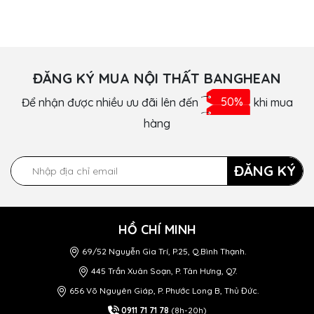
ĐĂNG KÝ MUA NỘI THẤT BANGHEAN
Để nhận được nhiều ưu đãi lên đến
50%
khi mua
hàng
ĐĂNG KÝ
HỒ CHÍ MINH
69/52 Nguyễn Gia Trí, P.25, Q.Bình Thạnh.
445 Trần Xuân Soạn, P. Tân Hưng, Q7.
656 Võ Nguyên Giáp, P. Phước Long B, Thủ Đức.
0911 71 71 78
(8h-20h)