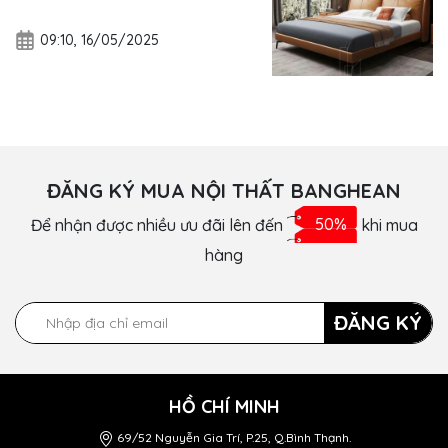
09:10, 16/05/2025
ĐĂNG KÝ MUA NỘI THẤT BANGHEAN
Để nhận được nhiều ưu đãi lên đến
50%
khi mua
hàng
ĐĂNG KÝ
HỒ CHÍ MINH
69/52 Nguyễn Gia Trí, P.25, Q.Bình Thạnh.