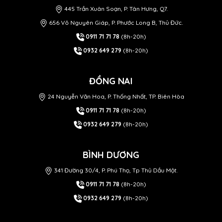
445 Trần Xuân Soạn, P. Tân Hưng, Q7.
656 Võ Nguyên Giáp, P. Phước Long B, Thủ Đức.
0911 71 71 78
(8h-20h)
0932 649 279
(8h-20h)
ĐỒNG NAI
24 Nguyễn Văn Hoa, P. Thống Nhất, TP. Biên Hòa
0911 71 71 78
(8h-20h)
0932 649 279
(8h-20h)
BÌNH DƯƠNG
341 Đường 30/4, P. Phú Thọ, Tp Thủ Dầu Một.
0911 71 71 78
(8h-20h)
0932 649 279
(8h-20h)