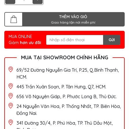
THÊM VÀO GIỎ
Giao hàng tận nơi miễn phí
MUA ONLINE
Gửi
Giảm
hơn ưu đãi
MUA TẠI SHOWROOM CHÍNH HÃNG
69/52 Đường Nguyễn Gia Trí, P.25, Q.Bình Thạnh,
HCM.
445 Trần Xuân Soạn, P. Tân Hưng, Q7, HCM.
656 Võ Nguyên Giáp, P. Phước Long B, Thủ Đức.
24 Nguyễn Văn Hoa, P. Thống Nhất, TP. Biên Hòa,
Đồng Nai.
341 Đường 30/4, P. Phú Hòa, TP. Thủ Dầu Một,