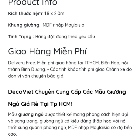
Product Info
Kích thước nệm
: 1.8 x 2.0m
Khung giường
:
MDF nhập Maylaisia
Tình Trạng :
Hàng đặt đóng theo yêu cầu
Giao Hàng Miễn Phí
Delivery Free:
Miễn phí giao hàng tại TPHCM, Biên Hòa, nội
thành Bình Dương. - Các tỉnh khác tính phí giao Chành xe do
đơn vị vận chuyển báo giá.
DecoViet Chuyên Cung Cấp Các Mẫu Giường
Ngủ Giá Rẻ Tại Tp HCM!
Mẫu
giường ngủ
được thiết kế mang phong cách hiện đại
và sang trọng, giường ngủ có kiểu dáng thấp hợp với nội
thất xung quanh phòng ngủ,
MDF nhập Maylaisia có độ bền
cao.