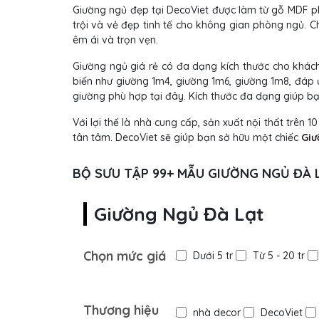
Giường ngủ đẹp tại DecoViet được làm từ gỗ MDF p
trội và vẻ đẹp tinh tế cho không gian phòng ngủ. C
êm ái và trọn vẹn.
Giường ngủ giá rẻ có đa dạng kích thước cho khách
biến như giường 1m4, giường 1m6, giường 1m8, đáp 
giường phù hợp tại đây. Kích thước đa dạng giúp b
Với lợi thế là nhà cung cấp, sản xuất nội thất trên
tân tâm. DecoViet sẽ giúp bạn sở hữu một chiếc
Giư
BỘ SƯU TẬP 99+ MẪU GIƯỜNG NGỦ ĐÀ 
Giường Ngủ Đà Lạt
Chọn mức giá
Dưới 5 tr
Từ 5 - 20 tr
Thương hiệu
nhà decor
DecoViet