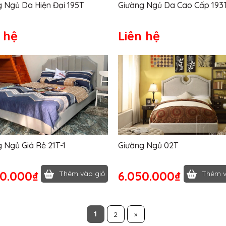
 Ngủ Da Hiện Đại 195T
Giường Ngủ Da Cao Cấp 193
 hệ
Liên hệ
 Ngủ Giá Rẻ 21T-1
Giường Ngủ 02T
50.000₫
6.050.000₫
Thêm vào giỏ
Thêm v
1
2
»