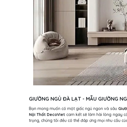
GIƯỜNG NGỦ ĐÀ LẠT - MẪU GIƯỜNG NGỦ
Bạn mong muốn có một giấc ngủ ngon và sâu
Giườ
Nội Thất DecoViet
cam kết sẽ làm hài lòng ngay c
trọng, chúng tôi đều có thể đáp ứng mọi nhu cầu c