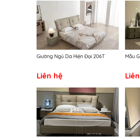
Giường Ngủ Da Hiện Đại 206T
Mẫu G
Liên hệ
Liên