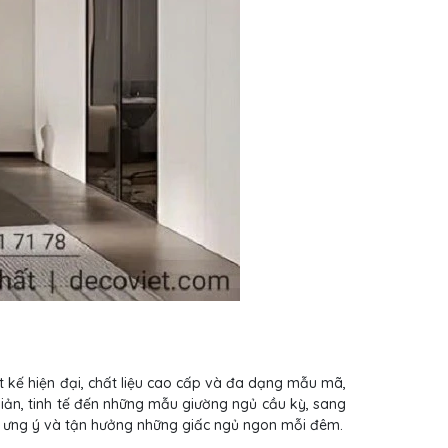
t kế hiện đại, chất liệu cao cấp và đa dạng mẫu mã,
ản, tinh tế đến những mẫu giường ngủ cầu kỳ, sang
ng ưng ý và tận hưởng những giấc ngủ ngon mỗi đêm.