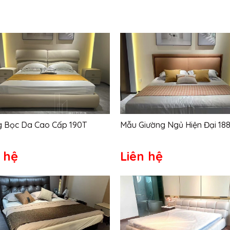
g Bọc Da Cao Cấp 190T
Mẫu Giường Ngủ Hiện Đại 18
 hệ
Liên hệ