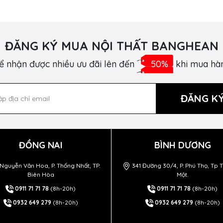
ĐĂNG KÝ MUA NỘI THẤT BANGHEAN
ể nhận được nhiều ưu đãi lên đến
50%
khi mua hà
ĐĂNG K
ĐỒNG NAI
BÌNH DƯƠNG
Nguyễn Văn Hoa, P. Thống Nhất, TP.
341 Đường 30/4, P. Phú Thọ, Tp 
Biên Hòa
Một.
0911 71 71 78
(8h-20h)
0911 71 71 78
(8h-20h)
0932 649 279
(8h-20h)
0932 649 279
(8h-20h)