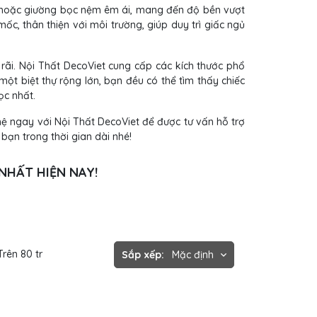
g hoặc giường bọc nệm êm ái, mang đến độ bền vượt
c, thân thiện với môi trường, giúp duy trì giấc ngủ
rãi. Nội Thất DecoViet cung cấp các kích thước phổ
t biệt thự rộng lớn, bạn đều có thể tìm thấy chiếc
ọc nhất.
 hệ ngay với Nội Thất DecoViet để được tư vấn hỗ trợ
bạn trong thời gian dài nhé!
NHẤT HIỆN NAY!
Trên 80 tr
Sắp xếp:
Mặc định