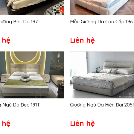
iường Bọc Da 197T
Mẫu Giường Da Cao Cấp 196
 hệ
Liên hệ
g Ngủ Da Đẹp 191T
Giường Ngủ Da Hiện Đại 205
 hệ
Liên hệ