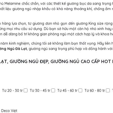
hủ Melamine chắc chắn, với các thiết kế giường bọc da sang trọn
hất liệu giường ngủ nhập khẩu có khả năng thoáng khí, chống ẩm mố
 hàng lựa chọn, từ giường đơn nhỏ gọn đến giường King size rộng 
ứng mọi nhu cầu sử dụng. Dù bạn sở hữu một căn hộ nhỏ xinh hay mộ
ạn dễ dàng bố trí không gian phòng ngủ một cách hợp lý và khoa h
 10 năm kinh nghiệm, chúng tôi sẽ không làm bạn thất vọng. Hãy liên
ờng Ngủ Đà Lạt
, giường ngủ sang trọng phù hợp và đồng hành với 
LẠT, GIƯỜNG NGỦ ĐẸP, GIƯỜNG NGỦ CAO CẤP HOT 
Từ 20 - 30 tr
Từ 30 - 45 tr
Từ 45 - 60 tr
Từ 60 - 80 tr
Deco Việt