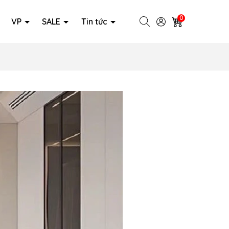
0
VP
SALE
Tin tức