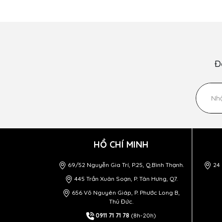
Đ
HỒ CHÍ MINH
69/52 Nguyễn Gia Trí, P.25, Q.Bình Thạnh.
24 
445 Trần Xuân Soạn, P. Tân Hưng, Q7.
656 Võ Nguyên Giáp, P. Phước Long B,
Thủ Đức.
0911 71 71 78
(8h-20h)