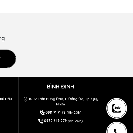
ng
Ý
BÌNH ĐỊNH
Thủ Dầu
1002 Trần Hưng Đạo, P. Đống Đa, Tp. Quy
Nhơn
0911 71 71 78
(8h-20h)
0932 649 279
(8h-20h)