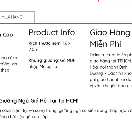
 MUA HÀNG
Product Info
Giao Hàng
ủ Cao
Miễn Phí
Kích thước nệm
: 1.6 x
2.0m
Delivery Free:
Miễn ph
ong cách
Khung giường
:
Gỗ MDF
giao hàng tại TPHCM,
oViet xin
nhập Malaysia.
Hòa, nội thành Bình
theo
Dương. - Các tỉnh khá
phí giao Chành xe do
vị vận chuyển báo giá
Giường Ngủ Giá Rẻ Tại Tp HCM!
cách hiện đại và sang trọng, giường ngủ có kiểu dáng thấp hợp vớ
ng chất liệu gỗ cao cấp.