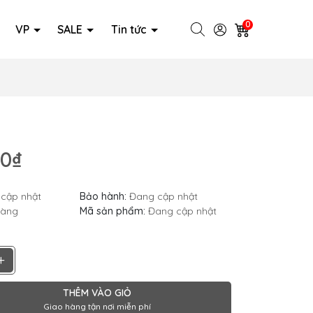
0
VP
SALE
Tin tức
00₫
cập nhật
Bảo hành:
Đang cập nhật
hàng
Mã sản phẩm:
Đang cập nhật
+
THÊM VÀO GIỎ
Giao hàng tận nơi miễn phí