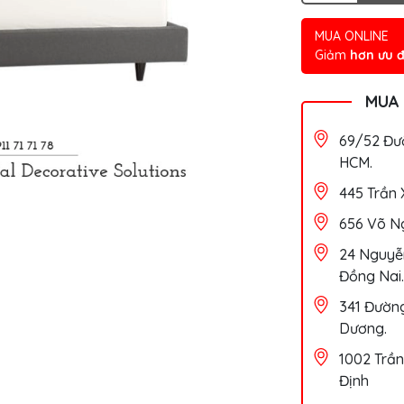
MUA ONLINE
Giảm
hơn ưu đ
MUA
69/52 Đườ
HCM.
445 Trần 
656 Võ Ng
24 Nguyễn
Đồng Nai.
341 Đường
Dương.
1002 Trần
Định