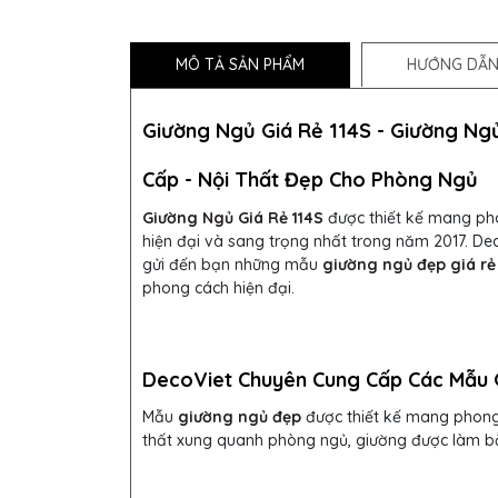
MÔ TẢ SẢN PHẨM
HƯỚNG DẪN
Giường Ngủ Giá Rẻ 114S -
Giường Ng
Cấp - Nội Thất Đẹp Cho Phòng Ngủ
Giường Ngủ Giá Rẻ 114S
được thiết kế mang ph
hiện đại và sang trọng nhất trong năm 2017.
Dec
gửi đến bạn những mẫu
giường ngủ đẹp giá rẻ
phong cách hiện đại.
DecoViet Chuyên Cung Cấp Các Mẫu 
Mẫu
giường ngủ đẹp
được thiết kế mang phong 
thất xung quanh phòng ngủ, giường được làm bằ