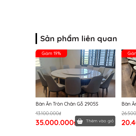
Sản phẩm liên quan
Giảm 19%
Giả
Bàn Ăn Tròn Chân Gỗ 2905S
Bàn Ă
43.100.000₫
26.50
35.000.000₫
20.
Thêm vào giỏ