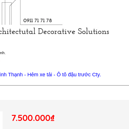
ình.
7
h Thạnh - Hẻm xe tải - Ô tô đậu trước Cty.
7.500.000₫