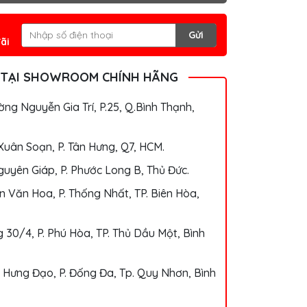
Gửi
ãi
 TẠI SHOWROOM CHÍNH HÃNG
ng Nguyễn Gia Trí, P.25, Q.Bình Thạnh,
Xuân Soạn, P. Tân Hưng, Q7, HCM.
uyên Giáp, P. Phước Long B, Thủ Đức.
 Văn Hoa, P. Thống Nhất, TP. Biên Hòa,
 30/4, P. Phú Hòa, TP. Thủ Dầu Một, Bình
 Hưng Đạo, P. Đống Đa, Tp. Quy Nhơn, Bình