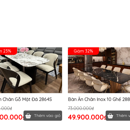
m 23%
Giảm 32%
n Chân Gỗ Mặt Đá 2864S
Bàn Ăn Chân Inox 10 Ghế 28
0.000₫
73.000.000₫
400.000₫
49.900.000₫
Thêm vào giỏ
Thêm v