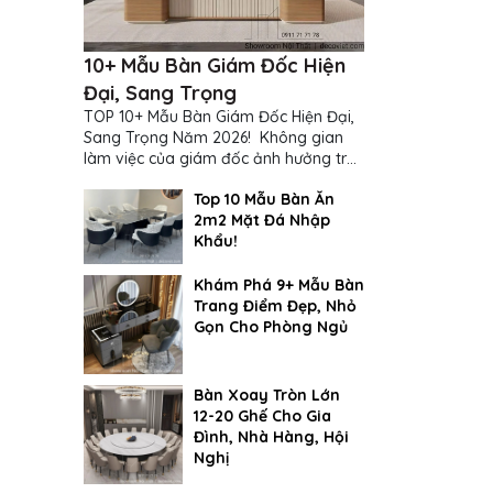
10+ Mẫu Bàn Giám Đốc Hiện
Đại, Sang Trọng
TOP 10+ Mẫu Bàn Giám Đốc Hiện Đại,
Sang Trọng Năm 2026! Không gian
làm việc của giám đốc ảnh hưởng trực
tiếp đến cách suy nghĩ và ra quyết
Top 10 Mẫu Bàn Ăn
định...
2m2 Mặt Đá Nhập
Khẩu!
Khám Phá 9+ Mẫu Bàn
Trang Điểm Đẹp, Nhỏ
Gọn Cho Phòng Ngủ
Bàn Xoay Tròn Lớn
12-20 Ghế Cho Gia
Đình, Nhà Hàng, Hội
Nghị