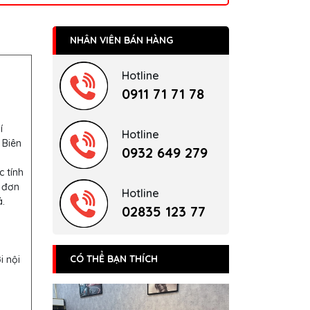
NHÂN VIÊN BÁN HÀNG
Hotline
0911 71 71 78
í
Hotline
 Biên
0932 649 279
c tính
 đơn
Hotline
.
02835 123 77
CÓ THỂ BẠN THÍCH
i nội