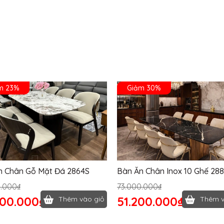
m 23%
Giảm 30%
n Chân Gỗ Mặt Đá 2864S
Bàn Ăn Chân Inox 10 Ghế 28
0.000₫
73.000.000₫
400.000₫
51.200.000₫
Thêm vào giỏ
Thêm v