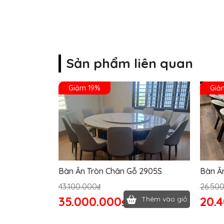
Sản phẩm liên quan
Giảm 19%
Giả
Bàn Ăn Tròn Chân Gỗ 2905S
Bàn Ă
43.100.000₫
26.50
35.000.000₫
20.
Thêm vào giỏ