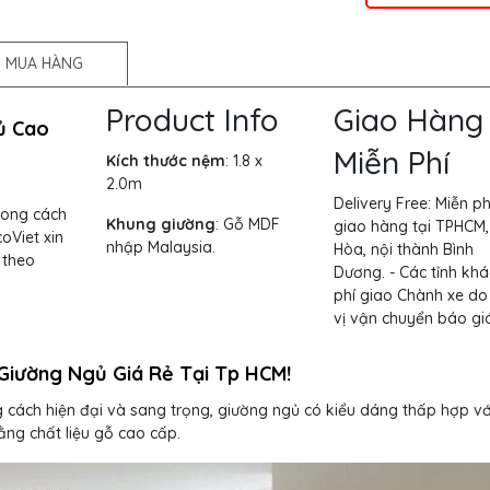
 MUA HÀNG
Product Info
Giao Hàng
ủ Cao
Miễn Phí
Kích thước nệm
: 1.8 x
2.0m
Delivery Free:
Miễn ph
hong cách
Khung giường
:
Gỗ MDF
giao hàng tại TPHCM,
oViet xin
nhập Malaysia.
Hòa, nội thành Bình
theo
Dương. - Các tỉnh khá
phí giao Chành xe do
vị vận chuyển báo giá
Giường Ngủ Giá Rẻ Tại Tp HCM!
cách hiện đại và sang trọng, giường ngủ có kiểu dáng thấp hợp vớ
ng chất liệu gỗ cao cấp.