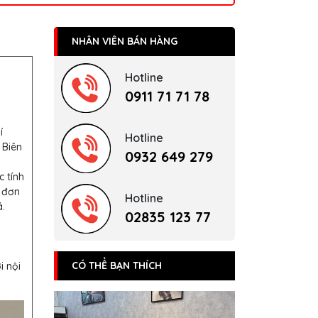
NHÂN VIÊN BÁN HÀNG
Hotline
0911 71 71 78
í
Hotline
 Biên
0932 649 279
c tính
 đơn
Hotline
.
02835 123 77
CÓ THỂ BẠN THÍCH
i nội