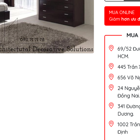
MUA ONLINE
Giảm
hơn ưu đ
MUA
69/52 Đườ
HCM.
445 Trần 
656 Võ Ng
24 Nguyễn
Đồng Nai.
341 Đường
Dương.
1002 Trần
Định