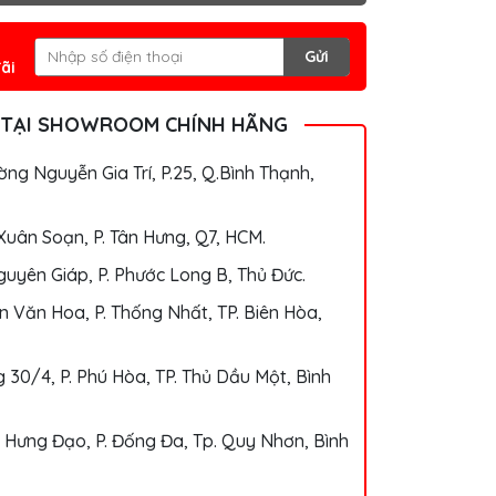
Gửi
ãi
 TẠI SHOWROOM CHÍNH HÃNG
ng Nguyễn Gia Trí, P.25, Q.Bình Thạnh,
Xuân Soạn, P. Tân Hưng, Q7, HCM.
uyên Giáp, P. Phước Long B, Thủ Đức.
 Văn Hoa, P. Thống Nhất, TP. Biên Hòa,
 30/4, P. Phú Hòa, TP. Thủ Dầu Một, Bình
 Hưng Đạo, P. Đống Đa, Tp. Quy Nhơn, Bình