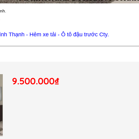
ình.
7
h Thạnh - Hẻm xe tải - Ô tô đậu trước Cty.
9.500.000₫