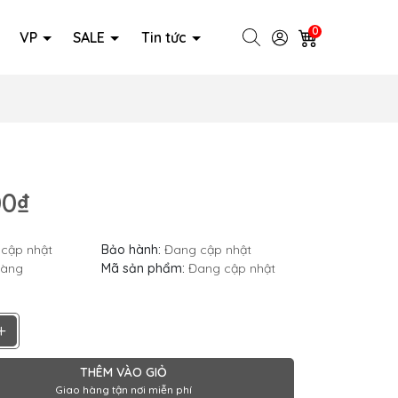
0
VP
SALE
Tin tức
00₫
cập nhật
Bảo hành:
Đang cập nhật
hàng
Mã sản phẩm:
Đang cập nhật
+
THÊM VÀO GIỎ
Giao hàng tận nơi miễn phí