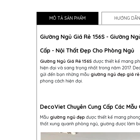
MÔ TẢ SẢN PHẨM
HƯỚNG DẪN
Giường Ngủ Giá Rẻ 156S -
Giường Ng
Cấp - Nội Thất Đẹp Cho Phòng Ngủ
Giường Ngủ Giá Rẻ 156S
được thiết kế mang p
hiện đại và sang trọng nhất trong năm 2017.
Dec
gửi đến bạn những mẫu
giường ngủ đẹp giá rẻ
phong cách hiện đại.
DecoViet Chuyên Cung Cấp Các Mẫu 
Mẫu
giường ngủ đẹp
được thiết kế mang phong 
thất xung quanh phòng ngủ, giường được làm bằ