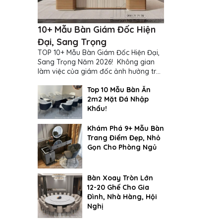
10+ Mẫu Bàn Giám Đốc Hiện
Đại, Sang Trọng
TOP 10+ Mẫu Bàn Giám Đốc Hiện Đại,
Sang Trọng Năm 2026! Không gian
làm việc của giám đốc ảnh hưởng trực
tiếp đến cách suy nghĩ và ra quyết
Top 10 Mẫu Bàn Ăn
định...
2m2 Mặt Đá Nhập
Khẩu!
Khám Phá 9+ Mẫu Bàn
Trang Điểm Đẹp, Nhỏ
Gọn Cho Phòng Ngủ
Bàn Xoay Tròn Lớn
12-20 Ghế Cho Gia
Đình, Nhà Hàng, Hội
Nghị