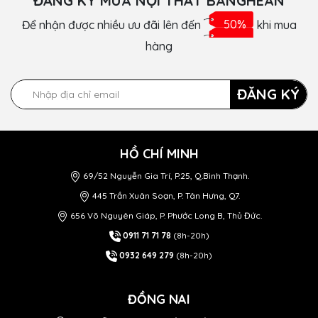
ĐĂNG KÝ MUA NỘI THẤT BANGHEAN
Để nhận được nhiều ưu đãi lên đến
50%
khi mua
hàng
ĐĂNG KÝ
HỒ CHÍ MINH
69/52 Nguyễn Gia Trí, P.25, Q.Bình Thạnh.
445 Trần Xuân Soạn, P. Tân Hưng, Q7.
656 Võ Nguyên Giáp, P. Phước Long B, Thủ Đức.
0911 71 71 78
(8h-20h)
0932 649 279
(8h-20h)
ĐỒNG NAI