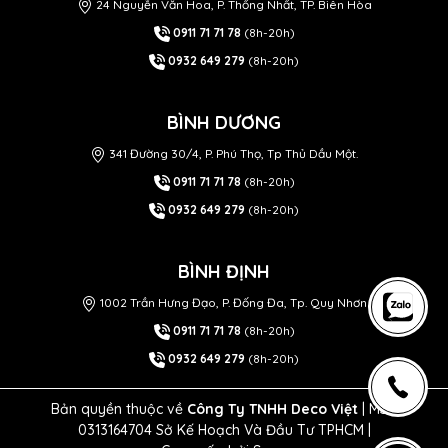
24 Nguyễn Văn Hoa, P. Thống Nhất, TP. Biên Hòa
0911 71 71 78
(8h-20h)
0932 649 279
(8h-20h)
BÌNH DƯƠNG
341 Đường 30/4, P. Phú Thọ, Tp Thủ Dầu Một.
0911 71 71 78
(8h-20h)
0932 649 279
(8h-20h)
BÌNH ĐỊNH
1002 Trần Hưng Đạo, P. Đống Đa, Tp. Quy Nhơn
0911 71 71 78
(8h-20h)
0932 649 279
(8h-20h)
Bản quyền thuộc về
Công Ty TNHH Deco Việt
| MST
0313164704 Sở Kế Hoạch Và Đầu Tư TPHCM |