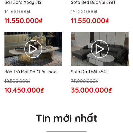
Bàn Sofa Xoay 61S
Sofa Bed Bọc Vải 698T
14.500.000₫
15.000.000₫
11.550.000₫
11.550.000₫
Bàn Trà Mặt Đá Chân Inox
Sofa Da Thật 454T
176S
12.500.000₫
75.000.000₫
10.450.000₫
35.000.000₫
Tin mới nhất