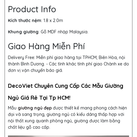
Product Info
Kích thước nệm
: 1.8 x 2.0m
Khung giường
:
Gỗ MDF nhập Malaysia.
Giao Hàng Miễn Phí
Delivery Free:
Miễn phí giao hàng tại TPHCM, Biên Hòa, nội
thành Bình Dương. - Các tỉnh khác tính phí giao Chành xe do
đơn vị vận chuyển báo giá.
DecoViet Chuyên Cung Cấp Các Mẫu Giường
Ngủ Giá Rẻ Tại Tp HCM!
Mẫu
giường ngủ đẹp
được thiết kế mang phong cách hiện
đại và sang trọng, giường ngủ có kiểu dáng thấp hợp với
nội thất xung quanh phòng ngủ, giường được làm bằng
chất liệu gỗ cao cấp.