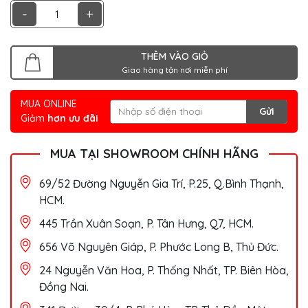
-
+
THÊM VÀO GIỎ
Giao hàng tận nơi miễn phí
MUA ONLINE
Gửi
Giảm
hơn ưu đãi
MUA TẠI SHOWROOM CHÍNH HÃNG
69/52 Đường Nguyễn Gia Trí, P.25, Q.Bình Thạnh,
HCM.
445 Trần Xuân Soạn, P. Tân Hưng, Q7, HCM.
656 Võ Nguyên Giáp, P. Phước Long B, Thủ Đức.
24 Nguyễn Văn Hoa, P. Thống Nhất, TP. Biên Hòa,
Đồng Nai.