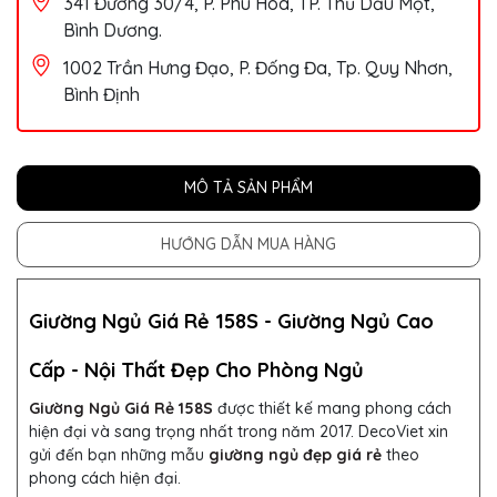
341 Đường 30/4, P. Phú Hòa, TP. Thủ Dầu Một,
Bình Dương.
1002 Trần Hưng Đạo, P. Đống Đa, Tp. Quy Nhơn,
Bình Định
MÔ TẢ SẢN PHẨM
HƯỚNG DẪN MUA HÀNG
Giường Ngủ Giá Rẻ 158S -
Giường Ngủ Cao
Cấp - Nội Thất Đẹp Cho Phòng Ngủ
Giường Ngủ Giá Rẻ 158S
được thiết kế mang phong cách
hiện đại và sang trọng nhất trong năm 2017.
DecoViet xin
gửi đến bạn những mẫu
giường ngủ đẹp giá rẻ
theo
phong cách hiện đại.