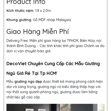
Product Info
Kích thước nệm
: 1.8 x 2.0m
Khung giường
:
Gỗ MDF nhập Malaysia.
Giao Hàng Miễn Phí
Delivery Free:
Miễn phí giao hàng tại TPHCM, Biên Hòa, nội
thành Bình Dương. - Các tỉnh khác tính phí giao Chành xe do
đơn vị vận chuyển báo giá.
DecoViet Chuyên Cung Cấp Các Mẫu Giường
Ngủ Giá Rẻ Tại Tp HCM!
Mẫu
giường ngủ đẹp
được thiết kế mang phong cách hiện
đại và sang trọng, giường ngủ có kiểu dáng thấp hợp với
nội thất xung quanh phòng ngủ, giường được làm bằng
chất liệu gỗ cao cấp.