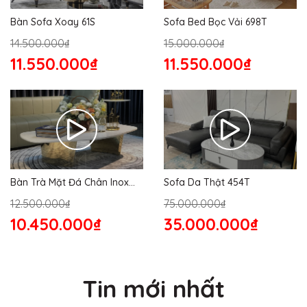
Bàn Sofa Xoay 61S
Sofa Bed Bọc Vải 698T
14.500.000₫
15.000.000₫
11.550.000₫
11.550.000₫
Bàn Trà Mặt Đá Chân Inox
Sofa Da Thật 454T
176S
12.500.000₫
75.000.000₫
10.450.000₫
35.000.000₫
Tin mới nhất