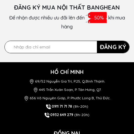
ĐĂNG KÝ MUA NỘI THẤT BANGHEAN
Để nhận được nhiều ưu đãi lên đến
50%
khi mua
hàng
ĐĂNG KÝ
HỒ CHÍ MINH
69/52 Nguyễn Gia Trí, P.25, Q.Bình Thạnh.
445 Trần Xuân Soạn, P. Tân Hưng, Q7.
656 Võ Nguyên Giáp, P. Phước Long B, Thủ Đức.
0911 71 71 78
(8h-20h)
0932 649 279
(8h-20h)
ĐỒNG NAI