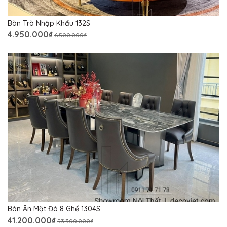
Bàn Trà Nhập Khẩu 132S
4.950.000₫
6.500.000₫
Bàn Ăn Mặt Đá 8 Ghế 1304S
41.200.000₫
53.300.000₫