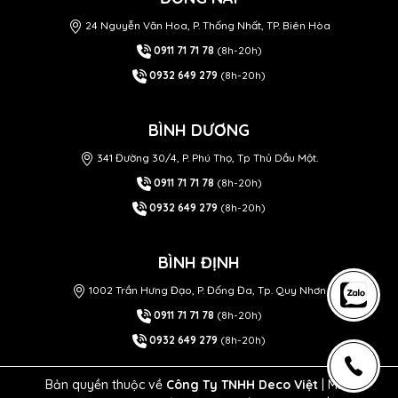
24 Nguyễn Văn Hoa, P. Thống Nhất, TP. Biên Hòa
0911 71 71 78
(8h-20h)
0932 649 279
(8h-20h)
BÌNH DƯƠNG
341 Đường 30/4, P. Phú Thọ, Tp Thủ Dầu Một.
0911 71 71 78
(8h-20h)
0932 649 279
(8h-20h)
BÌNH ĐỊNH
1002 Trần Hưng Đạo, P. Đống Đa, Tp. Quy Nhơn
0911 71 71 78
(8h-20h)
0932 649 279
(8h-20h)
Bản quyền thuộc về
Công Ty TNHH Deco Việt
| MST