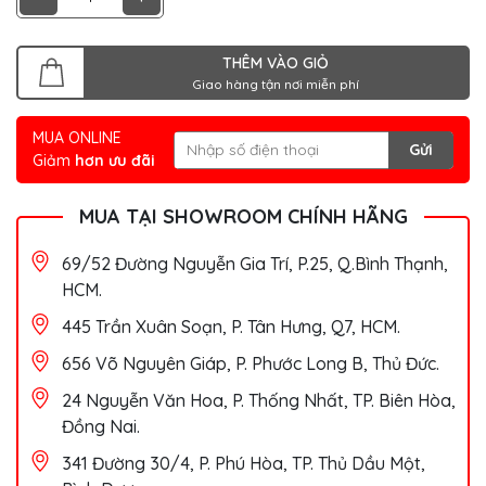
THÊM VÀO GIỎ
Giao hàng tận nơi miễn phí
MUA ONLINE
Gửi
Giảm
hơn ưu đãi
MUA TẠI SHOWROOM CHÍNH HÃNG
69/52 Đường Nguyễn Gia Trí, P.25, Q.Bình Thạnh,
HCM.
445 Trần Xuân Soạn, P. Tân Hưng, Q7, HCM.
656 Võ Nguyên Giáp, P. Phước Long B, Thủ Đức.
24 Nguyễn Văn Hoa, P. Thống Nhất, TP. Biên Hòa,
Đồng Nai.
341 Đường 30/4, P. Phú Hòa, TP. Thủ Dầu Một,