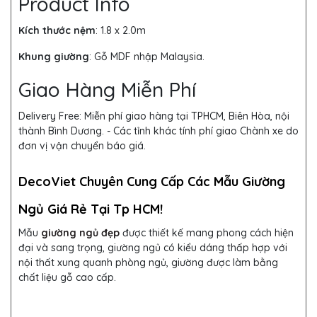
Product Info
Kích thước nệm
: 1.8 x 2.0m
Khung giường
:
Gỗ MDF nhập Malaysia.
Giao Hàng Miễn Phí
Delivery Free:
Miễn phí giao hàng tại TPHCM, Biên Hòa, nội
thành Bình Dương. - Các tỉnh khác tính phí giao Chành xe do
đơn vị vận chuyển báo giá.
DecoViet Chuyên Cung Cấp Các Mẫu Giường
Ngủ Giá Rẻ Tại Tp HCM!
Mẫu
giường ngủ đẹp
được thiết kế mang phong cách hiện
đại và sang trọng, giường ngủ có kiểu dáng thấp hợp với
nội thất xung quanh phòng ngủ, giường được làm bằng
chất liệu gỗ cao cấp.