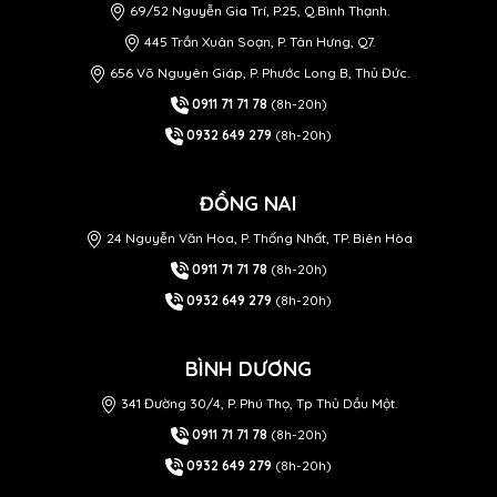
69/52 Nguyễn Gia Trí, P.25, Q.Bình Thạnh.
445 Trần Xuân Soạn, P. Tân Hưng, Q7.
656 Võ Nguyên Giáp, P. Phước Long B, Thủ Đức.
0911 71 71 78
(8h-20h)
0932 649 279
(8h-20h)
ĐỒNG NAI
24 Nguyễn Văn Hoa, P. Thống Nhất, TP. Biên Hòa
0911 71 71 78
(8h-20h)
0932 649 279
(8h-20h)
BÌNH DƯƠNG
341 Đường 30/4, P. Phú Thọ, Tp Thủ Dầu Một.
0911 71 71 78
(8h-20h)
0932 649 279
(8h-20h)