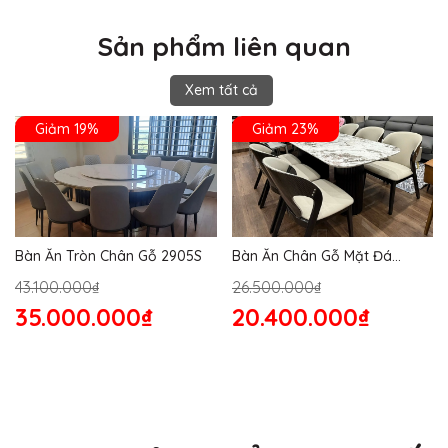
Sản phẩm liên quan
Xem tất cả
Giảm 19%
Giảm 23%
Bàn Ăn Tròn Chân Gỗ 2905S
Bàn Ăn Chân Gỗ Mặt Đá
2864S
43.100.000₫
26.500.000₫
35.000.000₫
20.400.000₫