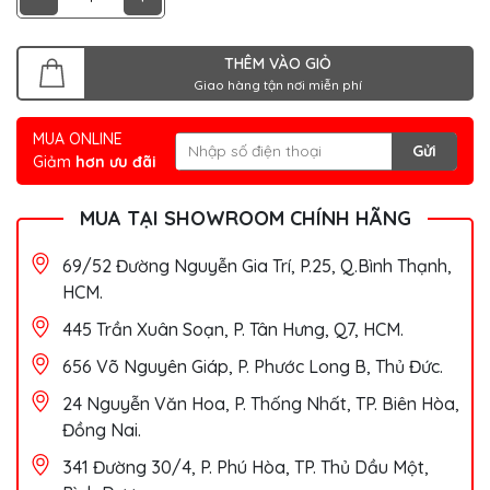
THÊM VÀO GIỎ
Giao hàng tận nơi miễn phí
MUA ONLINE
Gửi
Giảm
hơn ưu đãi
MUA TẠI SHOWROOM CHÍNH HÃNG
69/52 Đường Nguyễn Gia Trí, P.25, Q.Bình Thạnh,
HCM.
445 Trần Xuân Soạn, P. Tân Hưng, Q7, HCM.
656 Võ Nguyên Giáp, P. Phước Long B, Thủ Đức.
24 Nguyễn Văn Hoa, P. Thống Nhất, TP. Biên Hòa,
Đồng Nai.
341 Đường 30/4, P. Phú Hòa, TP. Thủ Dầu Một,