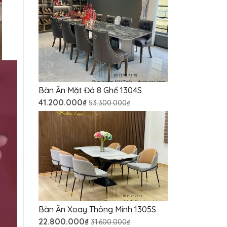
Bàn Ăn Mặt Đá 8 Ghế 1304S
41.200.000₫
53.300.000₫
Bàn Ăn Xoay Thông Minh 1305S
22.800.000₫
31.600.000₫