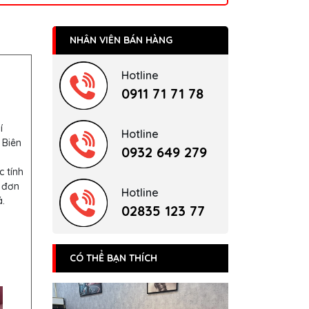
NHÂN VIÊN BÁN HÀNG
Hotline
0911 71 71 78
í
Hotline
 Biên
0932 649 279
c tính
 đơn
Hotline
.
02835 123 77
CÓ THỂ BẠN THÍCH