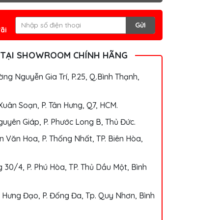
Gửi
ãi
 TẠI SHOWROOM CHÍNH HÃNG
ng Nguyễn Gia Trí, P.25, Q.Bình Thạnh,
Xuân Soạn, P. Tân Hưng, Q7, HCM.
uyên Giáp, P. Phước Long B, Thủ Đức.
 Văn Hoa, P. Thống Nhất, TP. Biên Hòa,
 30/4, P. Phú Hòa, TP. Thủ Dầu Một, Bình
 Hưng Đạo, P. Đống Đa, Tp. Quy Nhơn, Bình