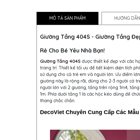
MÔ TẢ SẢN PHẨM
HƯỚNG DẪN
Giường Tầng 404S - Giường Tầng Đẹ
Rẻ Cho Bé Yêu Nhà Bạn!
Giường Tầng 404S
được thiết kế đẹp với các họ
trang trí. Thiết kế tối ưu để tiết kiệm diện tích p
sử dụng cho cả trẻ em và người lớn. Ưu điểm lớn
giường này là rộng rãi, dùng cho 2-3 người cả t
người lớn với 2 giường, tầng trên rộng 1m4, tầng
1m. Phía dưới tầng 1 là các hộc kéo dùng để chứ
thang chắc chắn.
DecoViet Chuyên Cung Cấp Các Mẫu