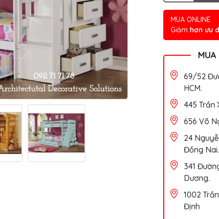
MUA ONLINE
Giảm
hơn ưu đ
MUA
69/52 Đườ
HCM.
445 Trần 
656 Võ Ng
24 Nguyễn
Đồng Nai.
341 Đường
Dương.
1002 Trần
Định