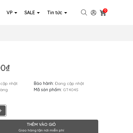
0
VP
SALE
Tin tức
00₫
cập nhật
Bảo hành:
Đang cập nhật
hàng
Mã sản phẩm:
GT404S
+
THÊM VÀO GIỎ
Giao hàng tận nơi miễn phí