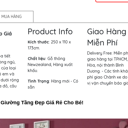
 MUA HÀNG
Product Info
Giao Hàng
p Giá
Miễn Phí
Kích thước
:
250 x 110 x
173cm.
Delivery Free:
Miễn ph
a tiết
Chất liệu
: Gỗ thông
giao hàng tại TPHCM,
hòng ngủ,
Newzealand, Hàng xuất
Hòa, nội thành Bình
 của loại
khẩu.
Dương. - Các tỉnh khá
rẻ em và
phí giao Chành xe do
 dưới rộng
Tình Trạng
: Hàng mới - Có
vị vận chuyển báo giá
a đồ, cầu
sẵn
 Giường Tầng Đẹp Giá Rẻ Cho Bé!