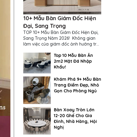
10+ Mẫu Bàn Giám Đốc Hiện
Đại, Sang Trọng
TOP 10+ Mẫu Bàn Giám Đốc Hiện Đại,
Sang Trọng Năm 2026! Không gian
làm việc của giám đốc ảnh hưởng trực
tiếp đến cách suy nghĩ và ra quyết
Top 10 Mẫu Bàn Ăn
định...
2m2 Mặt Đá Nhập
Khẩu!
Khám Phá 9+ Mẫu Bàn
Trang Điểm Đẹp, Nhỏ
Gọn Cho Phòng Ngủ
Bàn Xoay Tròn Lớn
12-20 Ghế Cho Gia
Đình, Nhà Hàng, Hội
Nghị