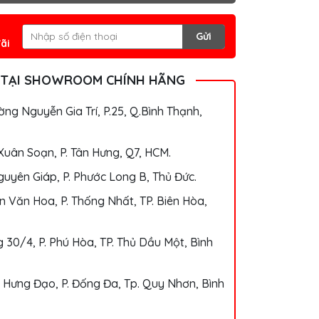
Gửi
ãi
 TẠI SHOWROOM CHÍNH HÃNG
ng Nguyễn Gia Trí, P.25, Q.Bình Thạnh,
Xuân Soạn, P. Tân Hưng, Q7, HCM.
uyên Giáp, P. Phước Long B, Thủ Đức.
 Văn Hoa, P. Thống Nhất, TP. Biên Hòa,
 30/4, P. Phú Hòa, TP. Thủ Dầu Một, Bình
 Hưng Đạo, P. Đống Đa, Tp. Quy Nhơn, Bình