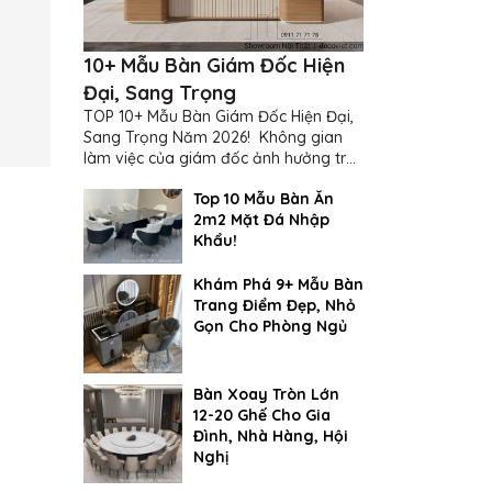
10+ Mẫu Bàn Giám Đốc Hiện
Đại, Sang Trọng
TOP 10+ Mẫu Bàn Giám Đốc Hiện Đại,
Sang Trọng Năm 2026! Không gian
làm việc của giám đốc ảnh hưởng trực
tiếp đến cách suy nghĩ và ra quyết
Top 10 Mẫu Bàn Ăn
định...
2m2 Mặt Đá Nhập
Khẩu!
Khám Phá 9+ Mẫu Bàn
Trang Điểm Đẹp, Nhỏ
Gọn Cho Phòng Ngủ
Bàn Xoay Tròn Lớn
12-20 Ghế Cho Gia
Đình, Nhà Hàng, Hội
Nghị