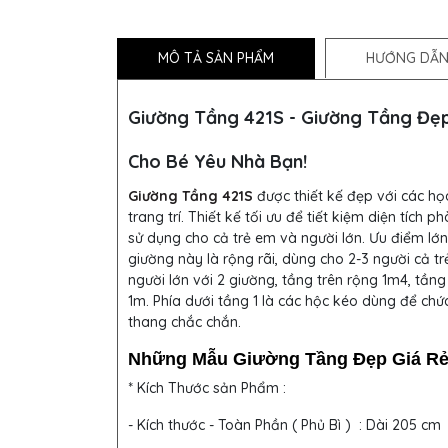
MÔ TẢ SẢN PHẨM
HƯỚNG DẪN
Giường Tầng 421S - Giường Tầng Đẹp
Cho Bé Yêu Nhà Bạn!
Giường Tầng 421S
được thiết kế đẹp với các họa
trang trí. Thiết kế tối ưu để tiết kiệm diện tích p
sử dụng cho cả trẻ em và người lớn. Ưu điểm lớn
giường này là rộng rãi, dùng cho 2-3 người cả t
người lớn với 2 giường, tầng trên rộng 1m4, tầng
1m. Phía dưới tầng 1 là các hộc kéo dùng để chứ
thang chắc chắn.
Những Mẫu Giường Tầng Đẹp Giá Rẻ
* Kích Thước sản Phẩm :
- Kích thước - Toàn Phần ( Phủ Bì ) : Dài 205 c