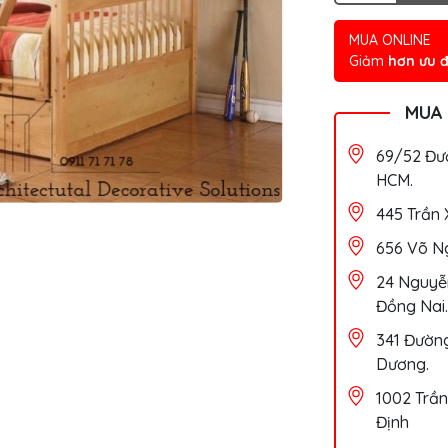
MUA ONLINE
Giảm
hơn ưu đ
MUA
69/52 Đườ
HCM.
445 Trần 
656 Võ Ng
24 Nguyễn
Đồng Nai.
341 Đường
Dương.
1002 Trần
Định