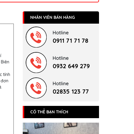
NHÂN VIÊN BÁN HÀNG
Hotline
0911 71 71 78
í
Hotline
 Biên
0932 649 279
c tính
 đơn
Hotline
.
02835 123 77
CÓ THỂ BẠN THÍCH