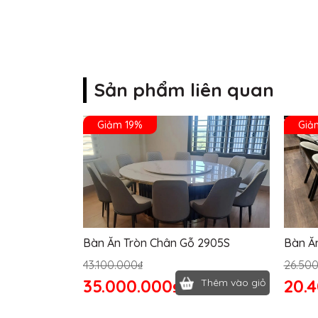
Sản phẩm liên quan
Giảm 19%
Giả
Bàn Ăn Tròn Chân Gỗ 2905S
Bàn Ă
43.100.000₫
26.50
35.000.000₫
20.
Thêm vào giỏ