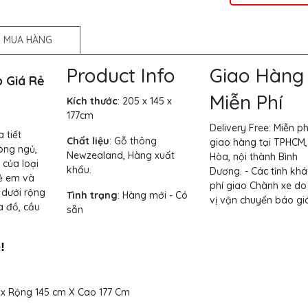
 MUA HÀNG
Product Info
Giao Hàng
 Giá Rẻ
Miễn Phí
Kích thước
:
205 x 145 x
177cm
Delivery Free:
Miễn ph
 tiết
Chất liệu
: Gỗ thông
giao hàng tại TPHCM,
hòng ngủ,
Newzealand, Hàng xuất
Hòa, nội thành Bình
 của loại
khẩu.
Dương. - Các tỉnh khá
rẻ em và
phí giao Chành xe do
 dưới rộng
Tình trạng
:
Hàng mới - Có
vị vận chuyển báo giá
a đồ, cầu
sẵn
!
m x Rộng 145 cm X Cao 177 Cm