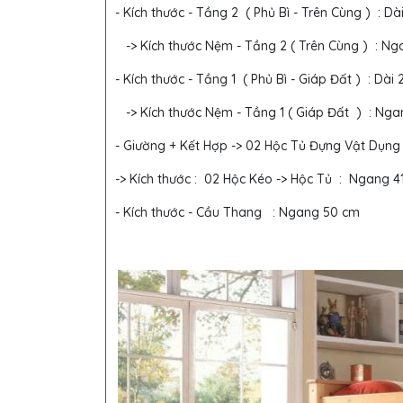
- Kích thước - Tầng 2 ( Phủ Bì - Trên Cùng ) : 
-> Kích thước Nệm - Tầng 2 ( Trên Cùng ) : Nga
- Kích thước - Tầng 1 ( Phủ Bì - Giáp Đất ) : D
-> Kích thước Nệm - Tầng 1 ( Giáp Đất ) : Ngan
- Giường + Kết Hợp -> 02 Hộc Tủ Đựng Vật Dụng
-> Kích thước : 02 Hộc Kéo -> Hộc Tủ : Ngang 41
- Kích thước - Cầu Thang : Ngang 50 cm