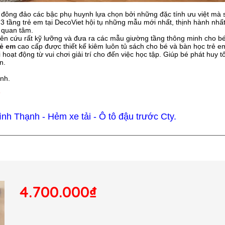
đông đảo các bậc phụ huynh lựa chọn bởi những đặc tính ưu việt mà 
3 tầng trẻ em tại DecoViet hội tụ những mẫu mới nhất, thịnh hành nhất
 quan tâm.
hiên cứu rất kỹ lưỡng và đưa ra các mẫu giường tầng thông minh cho bé
rẻ em
cao cấp được thiết kế kiêm luôn tủ sách cho bé và bàn học trẻ e
ạt động từ vui chơi giải trí cho đến việc học tập. Giúp bé phát huy tố
n.
ình.
7
h Thạnh - Hẻm xe tải - Ô tô đậu trước Cty.
4.700.000₫