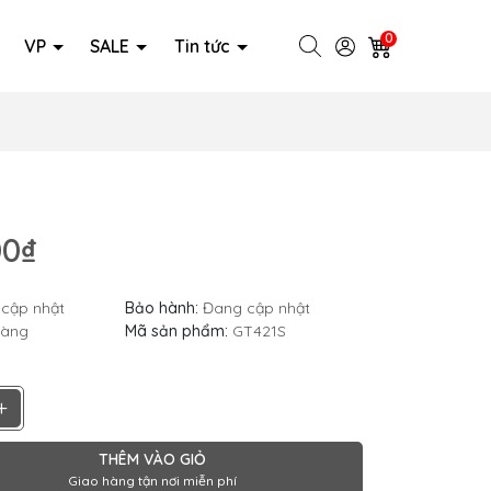
0
VP
SALE
Tin tức
00₫
cập nhật
Bảo hành:
Đang cập nhật
hàng
Mã sản phẩm:
GT421S
+
THÊM VÀO GIỎ
Giao hàng tận nơi miễn phí