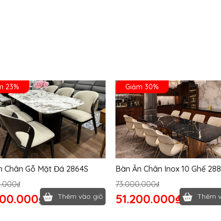
m 23%
Giảm 30%
n Chân Gỗ Mặt Đá 2864S
Bàn Ăn Chân Inox 10 Ghế 28
0.000₫
73.000.000₫
400.000₫
51.200.000₫
Thêm vào giỏ
Thêm v