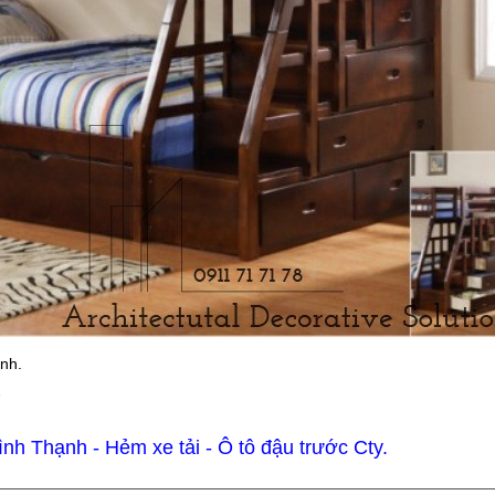
ình.
7
h Thạnh - Hẻm xe tải - Ô tô đậu trước Cty.