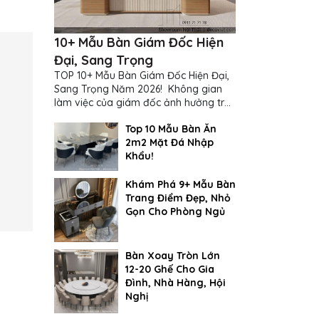
10+ Mẫu Bàn Giám Đốc Hiện
Đại, Sang Trọng
TOP 10+ Mẫu Bàn Giám Đốc Hiện Đại,
Sang Trọng Năm 2026! Không gian
làm việc của giám đốc ảnh hưởng trực
tiếp đến cách suy nghĩ và ra quyết
Top 10 Mẫu Bàn Ăn
định...
2m2 Mặt Đá Nhập
Khẩu!
Khám Phá 9+ Mẫu Bàn
Trang Điểm Đẹp, Nhỏ
Gọn Cho Phòng Ngủ
Bàn Xoay Tròn Lớn
12-20 Ghế Cho Gia
Đình, Nhà Hàng, Hội
Nghị