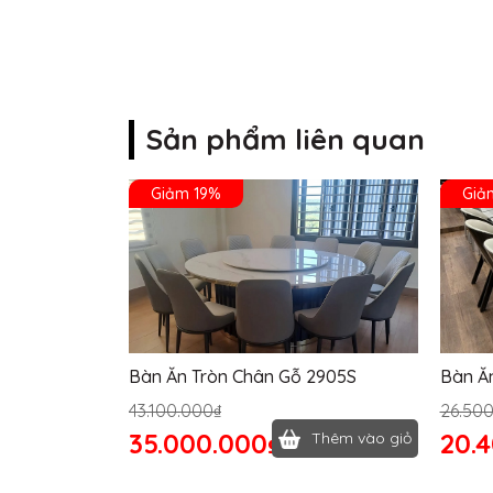
Sản phẩm liên quan
Giảm 19%
Giả
Bàn Ăn Tròn Chân Gỗ 2905S
Bàn Ă
43.100.000₫
26.50
35.000.000₫
20.
Thêm vào giỏ