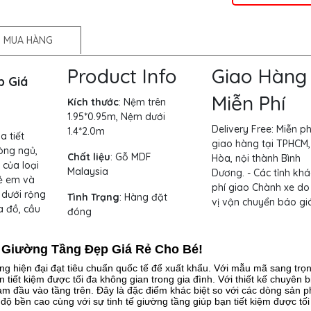
 MUA HÀNG
Product Info
Giao Hàng
p Giá
Miễn Phí
Kích thước
:
Nệm trên
1.95*0.95m, Nệm dưới
Delivery Free:
Miễn ph
1.4*2.0m
a tiết
giao hàng tại TPHCM,
hòng ngủ,
Chất liệu
: Gỗ MDF
Hòa, nội thành Bình
 của loại
Malaysia
Dương. - Các tỉnh khá
rẻ em và
phí giao Chành xe do
 dưới rộng
Tình Trạng
: Hàng đặt
vị vận chuyển báo giá
a đồ, cầu
đóng
 Giường Tầng Đẹp Giá Rẻ Cho Bé!
ng hiện đại đạt tiêu chuẩn quốc tế để xuất khẩu. Với mẫu mã sang trọ
 tiết kiệm được tối đa không gian trong gia đình. Với thiết kế chuyên b
ạm đầu vào tầng trên. Đây là đặc điểm khác biệt so với các dòng sản 
ộ bền cao cùng với sự tinh tế giường tầng giúp bạn tiết kiệm được tối