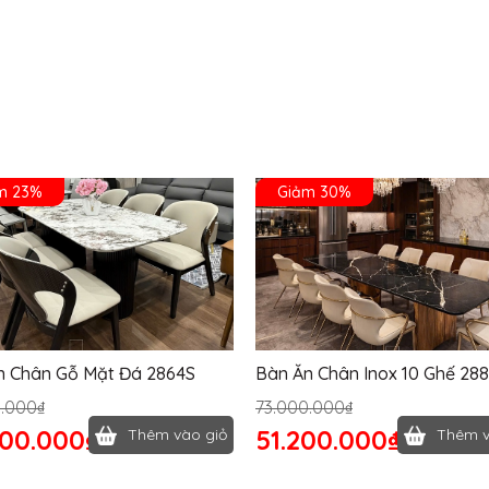
m 23%
Giảm 30%
n Chân Gỗ Mặt Đá 2864S
Bàn Ăn Chân Inox 10 Ghế 28
0.000₫
73.000.000₫
400.000₫
51.200.000₫
Thêm vào giỏ
Thêm v