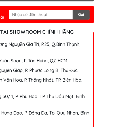
Gửi
ãi
 TẠI SHOWROOM CHÍNH HÃNG
ng Nguyễn Gia Trí, P.25, Q.Bình Thạnh,
Xuân Soạn, P. Tân Hưng, Q7, HCM.
uyên Giáp, P. Phước Long B, Thủ Đức.
 Văn Hoa, P. Thống Nhất, TP. Biên Hòa,
 30/4, P. Phú Hòa, TP. Thủ Dầu Một, Bình
 Hưng Đạo, P. Đống Đa, Tp. Quy Nhơn, Bình