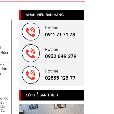
NHÂN VIÊN BÁN HÀNG
Hotline
0911 71 71 78
í
Hotline
 Biên
0932 649 279
c tính
 đơn
Hotline
.
02835 123 77
CÓ THỂ BẠN THÍCH
ng, độ
iệt
phẩm
 đa