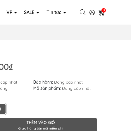
0
VP
SALE
Tin tức
000₫
cập nhật
Bảo hành:
Đang cập nhật
hàng
Mã sản phẩm:
Đang cập nhật
+
THÊM VÀO GIỎ
Giao hàng tận nơi miễn phí