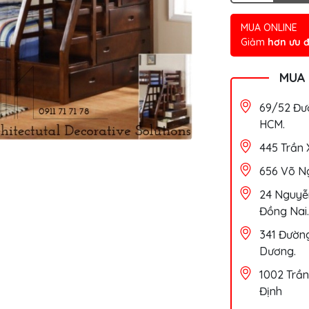
MUA ONLINE
Giảm
hơn ưu đ
MUA
69/52 Đườ
HCM.
445 Trần 
656 Võ Ng
24 Nguyễn
Đồng Nai.
341 Đường
Dương.
1002 Trần
Định