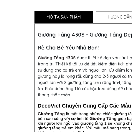
MÔ TẢ SẢN PHẨM
HƯỚNG DẪN
Giường Tầng 430S - Giường Tầng Đẹ
Rẻ Cho Bé Yêu Nhà Bạn!
Giường Tầng 430S
được thiết kế đẹp với các họ
trang trí. Thiết kế tối ưu để tiết kiệm diện tích p
sử dụng cho cả trẻ em và người lớn. Ưu điểm lớn
giường này là rộng rãi, dùng cho 2-3 người cả t
người lớn với 2 giường, tầng trên rộng 1m4, tầng
1m. Phía dưới tầng 1 là các hộc kéo dùng để chứ
thang chắc chắn.
DecoViet Chuyên Cung Cấp Các Mẫu
Giường Tầng
là một trong những chiếc giường tầ
bền cao cùng với sự tinh tế
Giường Tầng
giúp bạn
khi người lớn ngồi vào giường tầng 1 sẽ không ch
giường tầng trẻ em khác. Với mẫu mã sang trọng, đ