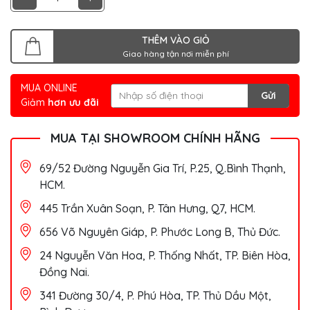
THÊM VÀO GIỎ
Giao hàng tận nơi miễn phí
MUA ONLINE
Gửi
Giảm
hơn ưu đãi
MUA TẠI SHOWROOM CHÍNH HÃNG
69/52 Đường Nguyễn Gia Trí, P.25, Q.Bình Thạnh,
HCM.
445 Trần Xuân Soạn, P. Tân Hưng, Q7, HCM.
656 Võ Nguyên Giáp, P. Phước Long B, Thủ Đức.
24 Nguyễn Văn Hoa, P. Thống Nhất, TP. Biên Hòa,
Đồng Nai.
341 Đường 30/4, P. Phú Hòa, TP. Thủ Dầu Một,