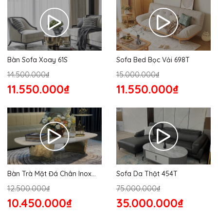
Bàn Sofa Xoay 61S
Sofa Bed Bọc Vải 698T
14.500.000₫
15.000.000₫
11.550.000₫
11.550.000₫
Bàn Trà Mặt Đá Chân Inox
Sofa Da Thật 454T
176S
12.500.000₫
75.000.000₫
10.450.000₫
35.000.000₫