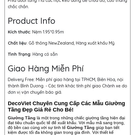
Phía dưới tầng 1 là các hộc kéo dùng để chứa đồ, cầu thang
chắc chắn.
Product Info
Kích thước
:
Nệm 1.95*0.95m
Chất liệu
: Gỗ thông NewZealand, Hàng xuất khẩu Mỹ
Tình Trạng
: Hàng có sẵn
Giao Hàng Miễn Phí
Delivery Free:
Miễn phí giao hàng tại TPHCM, Biên Hòa, nội
thành Bình Dương. - Các tỉnh khác tính phí giao Chành xe do
đơn vị vận chuyển báo giá.
DecoViet Chuyên Cung Cấp Các Mẫu Giường
Tầng Đẹp Giá Rẻ Cho Bé!
Giường Tầng
là một trong những chiếc giường tầng hiện đại
đạt tiêu chuẩn quốc tế để xuất khẩu. Với mẫu mã sang trọng,
độ bền cao cùng với sự tinh tế
Giường Tầng
giúp bạn tiết
kiệm được tối đa không gian trong gia đình. Với thiết kế