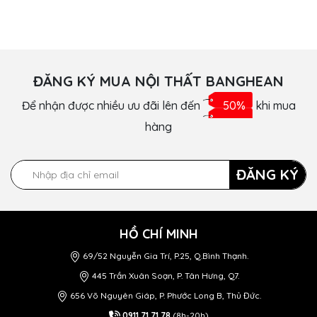
ĐĂNG KÝ MUA NỘI THẤT BANGHEAN
Để nhận được nhiều ưu đãi lên đến
50%
khi mua
hàng
ĐĂNG KÝ
HỒ CHÍ MINH
69/52 Nguyễn Gia Trí, P.25, Q.Bình Thạnh.
445 Trần Xuân Soạn, P. Tân Hưng, Q7.
656 Võ Nguyên Giáp, P. Phước Long B, Thủ Đức.
0911 71 71 78
(8h-20h)