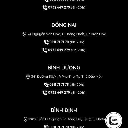
0932 649 279
(8h-20h)
ĐỒNG NAI
24 Nguyễn Văn Hoa, P. Thống Nhất, TP. Biên Hòa
0911 71 71 78
(8h-20h)
0932 649 279
(8h-20h)
BÌNH DƯƠNG
341 Đường 30/4, P. Phú Thọ, Tp Thủ Dầu Một.
0911 71 71 78
(8h-20h)
0932 649 279
(8h-20h)
BÌNH ĐỊNH
1002 Trần Hưng Đạo, P. Đống Đa, Tp. Quy Nhơn
0911 71 71 78
(8h-20h)