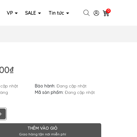
0
VP
SALE
Tin tức
000₫
cập nhật
Bảo hành:
Đang cập nhật
hàng
Mã sản phẩm:
Đang cập nhật
+
THÊM VÀO GIỎ
Giao hàng tận nơi miễn phí