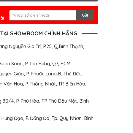
Gửi
ãi
 TẠI SHOWROOM CHÍNH HÃNG
ng Nguyễn Gia Trí, P.25, Q.Bình Thạnh,
Xuân Soạn, P. Tân Hưng, Q7, HCM.
uyên Giáp, P. Phước Long B, Thủ Đức.
 Văn Hoa, P. Thống Nhất, TP. Biên Hòa,
 30/4, P. Phú Hòa, TP. Thủ Dầu Một, Bình
 Hưng Đạo, P. Đống Đa, Tp. Quy Nhơn, Bình