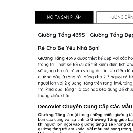
MÔ TẢ SẢN PHẨM
HƯỚNG DẪN
Giường Tầng 439S - Giường Tầng Đẹ
Rẻ Cho Bé Yêu Nhà Bạn!
Giường Tầng 439S
được thiết kế đẹp với các họ
trang trí. Thiết kế tối ưu để tiết kiệm diện tích p
sử dụng cho cả trẻ em và người lớn. Ưu điểm lớn
giường này là rộng rãi, dùng cho 2-3 người cả t
người lớn với 2 giường, tầng trên rộng 1m4, tầng
1m. Phía dưới tầng 1 là các hộc kéo dùng để chứ
thang chắc chắn.
DecoViet Chuyên Cung Cấp Các Mẫu
Giường Tầng
là một trong những chiếc giường tầ
bền cao cùng với sự tinh tế
Giường Tầng
giúp bạn
khi người lớn ngồi vào giường tầng 1 sẽ không ch
giường tầng trẻ em khác. Với mẫu mã sang trọng, đ