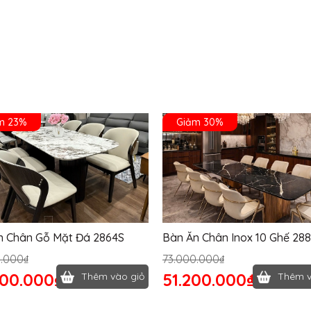
m 23%
Giảm 30%
n Chân Gỗ Mặt Đá 2864S
Bàn Ăn Chân Inox 10 Ghế 28
0.000₫
73.000.000₫
400.000₫
51.200.000₫
Thêm vào giỏ
Thêm v