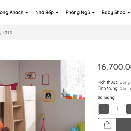
òng Khách
Nhà Bếp
Phòng Ngủ
Baby Shop
g 439S
16.700.
Kích thước:
Đang 
Tình trạng:
Còn 
Số lượng:
-