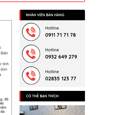
NHÂN VIÊN BÁN HÀNG
Hotline
0911 71 71 78
í
Hotline
 Biên
0932 649 279
c tính
 đơn
Hotline
.
02835 123 77
CÓ THỂ BẠN THÍCH
ng, độ
iệt
phẩm
 đa