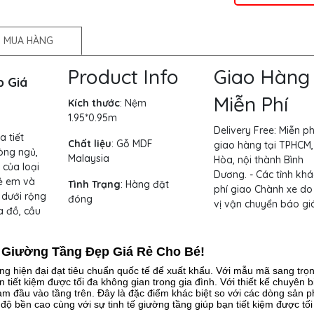
 MUA HÀNG
Product Info
Giao Hàng
p Giá
Miễn Phí
Kích thước
:
Nệm
1.95*0.95m
Delivery Free:
Miễn ph
a tiết
Chất liệu
: Gỗ MDF
giao hàng tại TPHCM,
hòng ngủ,
Malaysia
Hòa, nội thành Bình
 của loại
Dương. - Các tỉnh khá
rẻ em và
Tình Trạng
: Hàng đặt
phí giao Chành xe do
 dưới rộng
đóng
vị vận chuyển báo giá
a đồ, cầu
 Giường Tầng Đẹp Giá Rẻ Cho Bé!
ng hiện đại đạt tiêu chuẩn quốc tế để xuất khẩu. Với mẫu mã sang trọ
 tiết kiệm được tối đa không gian trong gia đình. Với thiết kế chuyên b
ạm đầu vào tầng trên. Đây là đặc điểm khác biệt so với các dòng sản 
ộ bền cao cùng với sự tinh tế giường tầng giúp bạn tiết kiệm được tối