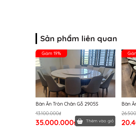
Sản phẩm liên quan
Giảm 19%
Giả
Bàn Ăn Tròn Chân Gỗ 2905S
Bàn Ă
43.100.000₫
26.50
35.000.000₫
20.
Thêm vào giỏ