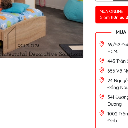
MUA ONLINE
Giảm
hơn ưu đ
MUA
69/52 Đườ
HCM.
445 Trần 
656 Võ Ng
24 Nguyễn
Đồng Nai.
341 Đường
Dương.
1002 Trần
Định