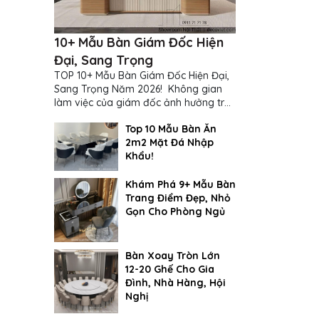
10+ Mẫu Bàn Giám Đốc Hiện
Đại, Sang Trọng
TOP 10+ Mẫu Bàn Giám Đốc Hiện Đại,
Sang Trọng Năm 2026! Không gian
làm việc của giám đốc ảnh hưởng trực
tiếp đến cách suy nghĩ và ra quyết
Top 10 Mẫu Bàn Ăn
định...
2m2 Mặt Đá Nhập
Khẩu!
Khám Phá 9+ Mẫu Bàn
Trang Điểm Đẹp, Nhỏ
Gọn Cho Phòng Ngủ
Bàn Xoay Tròn Lớn
12-20 Ghế Cho Gia
Đình, Nhà Hàng, Hội
Nghị