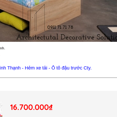
ình.
7
h Thạnh - Hẻm xe tải - Ô tô đậu trước Cty.
16.700.000₫