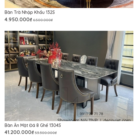
Bàn Trà Nhập Khẩu 132S
4.950.000₫
6.500.000₫
Bàn Ăn Mặt Đá 8 Ghế 1304S
41.200.000₫
53.300.000₫