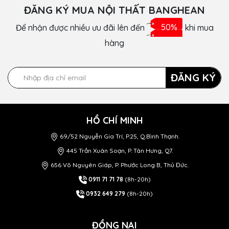
ĐĂNG KÝ MUA NỘI THẤT BANGHEAN
Để nhận được nhiều ưu đãi lên đến
50%
khi mua
hàng
ĐĂNG KÝ
HỒ CHÍ MINH
69/52 Nguyễn Gia Trí, P.25, Q.Bình Thạnh.
445 Trần Xuân Soạn, P. Tân Hưng, Q7.
656 Võ Nguyên Giáp, P. Phước Long B, Thủ Đức.
0911 71 71 78
(8h-20h)
0932 649 279
(8h-20h)
ĐỒNG NAI