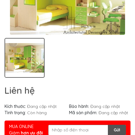
Liên hệ
Kích thước:
Đang cập nhật
Bảo hành:
Đang cập nhật
Tình trạng:
Còn hàng
Mã sản phẩm:
Đang cập nhật
MUA ONLINE
Gửi
Giảm
hơn ưu đãi