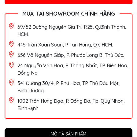
MUA TẠI SHOWROOM CHÍNH HÃNG
69/52 Đường Nguyễn Gia Trí, P.25, Q.Bình Thạnh,
HCM.
445 Trần Xuân Soạn, P. Tân Hưng, Q7, HCM.
656 Võ Nguyên Giáp, P. Phước Long B, Thủ Đức.
24 Nguyễn Văn Hoa, P. Thống Nhất, TP. Biên Hòa,
Đồng Nai.
341 Đường 30/4, P. Phú Hòa, TP. Thủ Dầu Một,
Bình Dương.
1002 Trần Hưng Đạo, P. Đống Đa, Tp. Quy Nhơn,
Bình Định
MÔ TẢ SẢN PHẨM