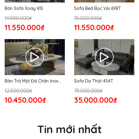
Bàn Sofa Xoay 61S
Sofa Bed Bọc Vải 698T
14.500.000₫
15.000.000₫
11.550.000₫
11.550.000₫
Bàn Trà Mặt Đá Chân Inox
Sofa Da Thật 454T
176S
12.500.000₫
75.000.000₫
10.450.000₫
35.000.000₫
Tin mới nhất