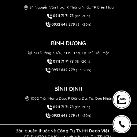
24 Nguyễn Văn Hoa, P. Thống Nhất, TP. Biên Hòa
0911 71 71 78
(8h-20h)
0932 649 279
(8h-20h)
BÌNH DƯƠNG
341 Đường 30/4, P. Phú Thọ, Tp Thủ Dầu Một.
0911 71 71 78
(8h-20h)
0932 649 279
(8h-20h)
BÌNH ĐỊNH
1002 Trần Hưng Đạo, P. Đống Đa, Tp. Quy Nhơn
0911 71 71 78
(8h-20h)
0932 649 279
(8h-20h)
Bản quyền thuộc về
Công Ty TNHH Deco Việt
| MST