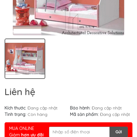
Liên hệ
Kích thước:
Đang cập nhật
Bảo hành:
Đang cập nhật
Tình trạng:
Còn hàng
Mã sản phẩm:
Đang cập nhật
MUA ONLINE
Gửi
Giảm
hơn ưu đãi