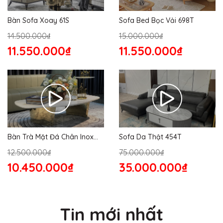
Bàn Sofa Xoay 61S
Sofa Bed Bọc Vải 698T
14.500.000₫
15.000.000₫
11.550.000₫
11.550.000₫
Bàn Trà Mặt Đá Chân Inox
Sofa Da Thật 454T
176S
12.500.000₫
75.000.000₫
10.450.000₫
35.000.000₫
Tin mới nhất