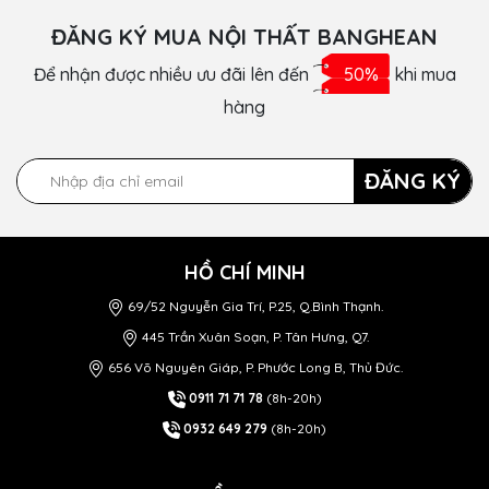
ĐĂNG KÝ MUA NỘI THẤT BANGHEAN
Để nhận được nhiều ưu đãi lên đến
50%
khi mua
hàng
ĐĂNG KÝ
HỒ CHÍ MINH
69/52 Nguyễn Gia Trí, P.25, Q.Bình Thạnh.
445 Trần Xuân Soạn, P. Tân Hưng, Q7.
656 Võ Nguyên Giáp, P. Phước Long B, Thủ Đức.
0911 71 71 78
(8h-20h)
0932 649 279
(8h-20h)