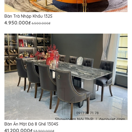
Bàn Trà Nhập Khẩu 132S
4.950.000₫
6.500.000₫
Bàn Ăn Mặt Đá 8 Ghế 1304S
41.200.000₫
53.300.000₫