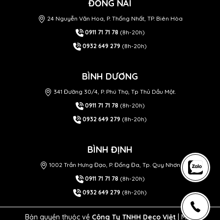
ĐỒNG NAI
24 Nguyễn Văn Hoa, P. Thống Nhất, TP. Biên Hòa
0911 71 71 78
(8h-20h)
0932 649 279
(8h-20h)
BÌNH DƯƠNG
341 Đường 30/4, P. Phú Thọ, Tp Thủ Dầu Một.
0911 71 71 78
(8h-20h)
0932 649 279
(8h-20h)
BÌNH ĐỊNH
1002 Trần Hưng Đạo, P. Đống Đa, Tp. Quy Nhơn
0911 71 71 78
(8h-20h)
0932 649 279
(8h-20h)
Bản quyền thuộc về
Công Ty TNHH Deco Việt
| MST