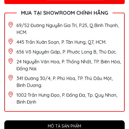
MUA TẠI SHOWROOM CHÍNH HÃNG
69/52 Đường Nguyễn Gia Trí, P.25, Q.Bình Thạnh,
HCM.
445 Trần Xuân Soạn, P. Tân Hưng, Q7, HCM.
656 Võ Nguyên Giáp, P. Phước Long B, Thủ Đức.
24 Nguyễn Văn Hoa, P. Thống Nhất, TP. Biên Hòa,
Đồng Nai.
341 Đường 30/4, P. Phú Hòa, TP. Thủ Dầu Một,
Bình Dương.
1002 Trần Hưng Đạo, P. Đống Đa, Tp. Quy Nhơn,
Bình Định
MÔ TẢ SẢN PHẨM