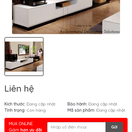
Liên hệ
Kích thước:
Đang cập nhật
Bảo hành:
Đang cập nhật
Tình trạng:
Còn hàng
Mã sản phẩm:
Đang cập nhật
MUA ONLINE
Gửi
Giảm
hơn ưu đãi