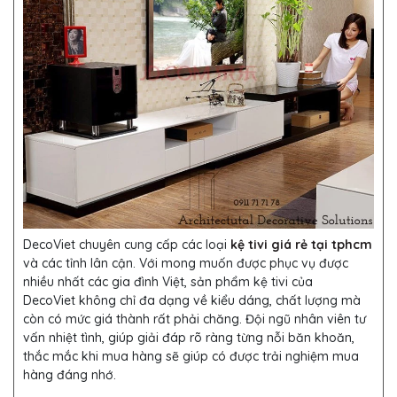
DecoViet chuyên cung cấp các loại
kệ tivi giá rẻ tại tphcm
và các tỉnh lân cận. Với mong muốn được phục vụ được
nhiều nhất các gia đình Việt, sản phẩm kệ tivi của
DecoViet không chỉ đa dạng về kiểu dáng, chất lượng mà
còn có mức giá thành rất phải chăng. Đội ngũ nhân viên tư
vấn nhiệt tình, giúp giải đáp rõ ràng từng nỗi băn khoăn,
thắc mắc khi mua hàng sẽ giúp có được trải nghiệm mua
hàng đáng nhớ.