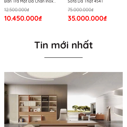
Bàn Trà Mặt Đá Chân Inox
Sofa Da Thật 454T
176S
12.500.000₫
75.000.000₫
10.450.000₫
35.000.000₫
Tin mới nhất