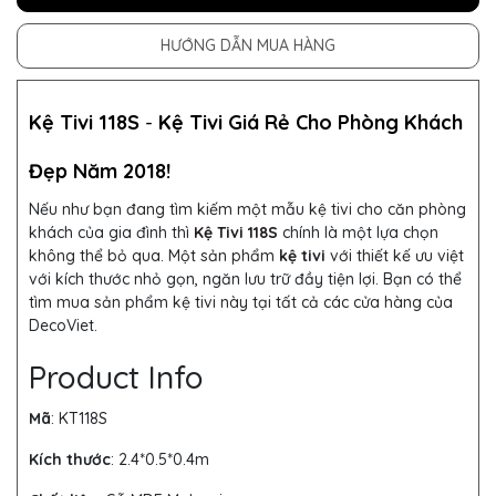
HƯỚNG DẪN MUA HÀNG
Kệ Tivi 118S
-
Kệ Tivi Giá Rẻ Cho Phòng Khách
Đẹp Năm 2018!
Nếu như bạn đang tìm kiếm một mẫu kệ tivi cho căn phòng
khách của gia đình thì
Kệ Tivi 118S
chính là một lựa chọn
không thể bỏ qua. Một sản phẩm
kệ tivi
với thiết kế ưu việt
với kích thước nhỏ gọn, ngăn lưu trữ đầy tiện lợi. Bạn có thể
tìm mua sản phẩm kệ tivi này tại tất cả các cửa hàng của
DecoViet.
Product Info
Mã
: KT118S
Kích thước
:
2.4*0.5*0.4m