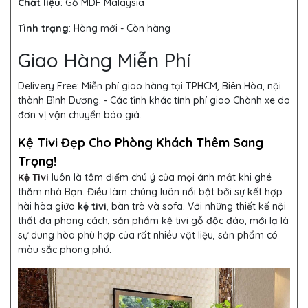
Chất liệu
: Gỗ MDF Malaysia
Tình trạng
:
Hàng mới - Còn hàng
Giao Hàng Miễn Phí
Delivery Free:
Miễn phí giao hàng tại TPHCM, Biên Hòa, nội
thành Bình Dương. - Các tỉnh khác tính phí giao Chành xe do
đơn vị vận chuyển báo giá.
Kệ Tivi Đẹp Cho Phòng Khách Thêm Sang
Trọng!
Kệ Tivi
luôn là tâm điểm chú ý của mọi ánh mắt khi ghé
thăm nhà Bạn. Điều làm chúng luôn nổi bật bởi sự kết hợp
hài hòa giữa
kệ tivi
, bàn trà và sofa. Với những thiết kế nội
thất đa phong cách, sản phẩm kệ tivi gỗ độc đáo, mới lạ là
sự dung hòa phù hợp của rất nhiều vật liệu, sản phẩm có
màu sắc phong phú.