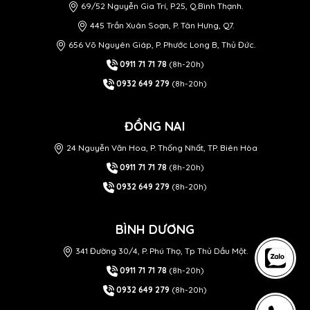
69/52 Nguyễn Gia Trí, P.25, Q.Bình Thạnh.
445 Trần Xuân Soạn, P. Tân Hưng, Q7.
656 Võ Nguyên Giáp, P. Phước Long B, Thủ Đức.
0911 71 71 78
(8h-20h)
0932 649 279
(8h-20h)
ĐỒNG NAI
24 Nguyễn Văn Hoa, P. Thống Nhất, TP. Biên Hòa
0911 71 71 78
(8h-20h)
0932 649 279
(8h-20h)
BÌNH DƯƠNG
341 Đường 30/4, P. Phú Thọ, Tp Thủ Dầu Một.
0911 71 71 78
(8h-20h)
0932 649 279
(8h-20h)