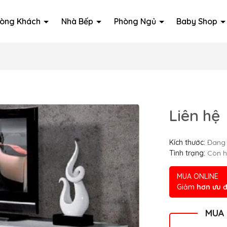
òng Khách
Nhà Bếp
Phòng Ngủ
Baby Shop
Liên hệ
Kích thước:
Đang 
Tình trạng:
Còn 
MUA ONLINE
Giảm
hơn ưu đ
MUA