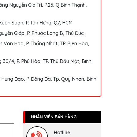
ng Nguyễn Gia Trí, P.25, Q.Bình Thạnh,
Xuân Soạn, P. Tân Hưng, Q7, HCM.
uyên Giáp, P. Phước Long B, Thủ Đức.
 Văn Hoa, P. Thống Nhất, TP. Biên Hòa,
 30/4, P. Phú Hòa, TP. Thủ Dầu Một, Bình
 Hưng Đạo, P. Đống Đa, Tp. Quy Nhơn, Bình
NHÂN VIÊN BÁN HÀNG
Hotline