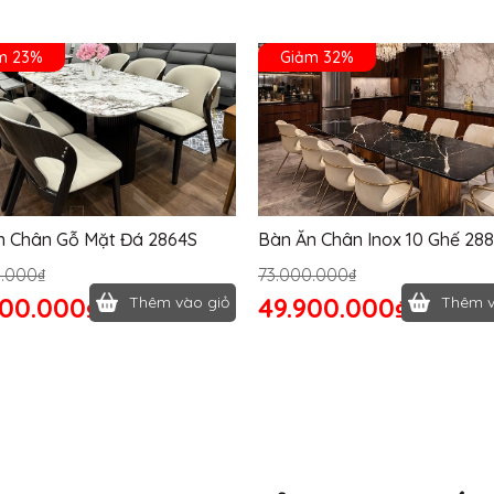
m 23%
Giảm 32%
n Chân Gỗ Mặt Đá 2864S
Bàn Ăn Chân Inox 10 Ghế 28
0.000₫
73.000.000₫
400.000₫
49.900.000₫
Thêm vào giỏ
Thêm v