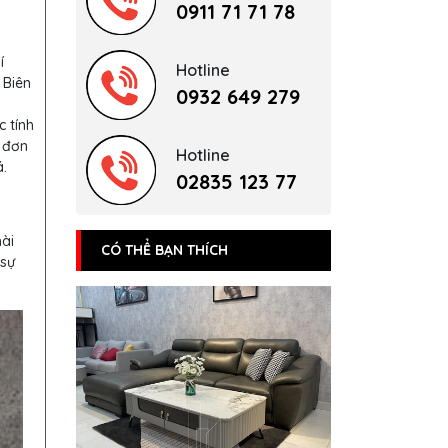
0911 71 71 78
í
Hotline
 Biên
0932 649 279
c tính
 đơn
Hotline
.
02835 123 77
hài
CÓ THỂ BẠN THÍCH
 sự