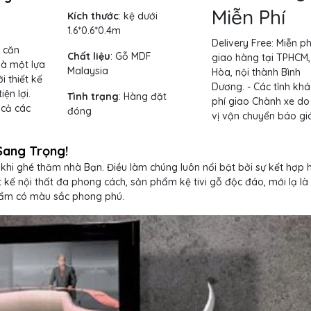
Miễn Phí
Kích thước
:
kệ dưới
1.6*0.6*0.4m
Delivery Free:
Miễn ph
 căn
Chất liệu
: Gỗ MDF
giao hàng tại TPHCM,
là một lựa
Malaysia
Hòa, nội thành Bình
i thiết kế
Dương. - Các tỉnh khá
iện lợi.
Tình trạng
:
Hàng đặt
phí giao Chành xe do
 cả các
đóng
vị vận chuyển báo giá
Sang Trọng!
khi ghé thăm nhà Bạn. Điều làm chúng luôn nổi bật bởi sự kết hợp 
ết kế nội thất đa phong cách, sản phẩm kệ tivi gỗ độc đáo, mới lạ là
phẩm có màu sắc phong phú.