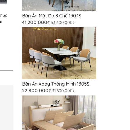
 mức
Bàn Ăn Mặt Đá 8 Ghế 1304S
i
41.200.000₫
53.300.000₫
Bàn Ăn Xoay Thông Minh 1305S
22.800.000₫
31.600.000₫