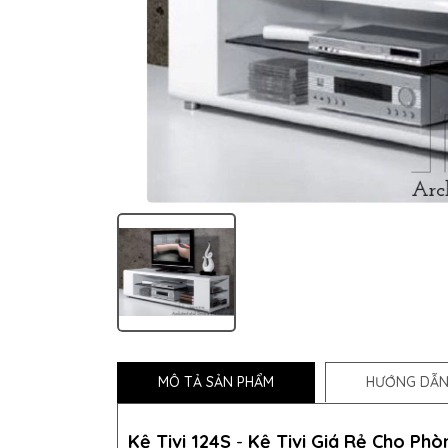
MÔ TẢ SẢN PHẨM
HƯỚNG DẪN
Kệ Tivi 124S
-
Kệ Tivi Giá Rẻ Cho Phò