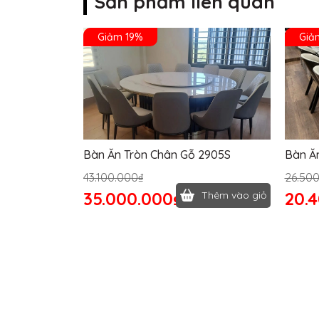
Sản phẩm liên quan
Giảm 19%
Giả
Bàn Ăn Tròn Chân Gỗ 2905S
Bàn Ă
43.100.000₫
26.50
35.000.000₫
20.
Thêm vào giỏ