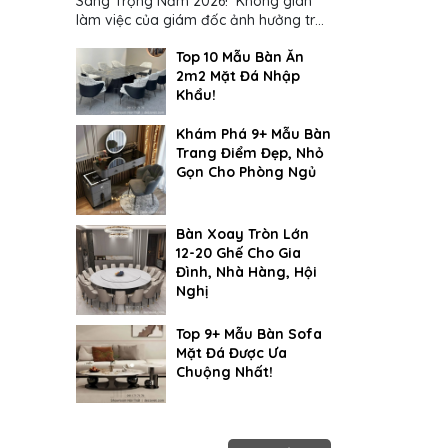
Sang Trọng Năm 2026! Không gian
làm việc của giám đốc ảnh hưởng trực
tiếp đến cách suy nghĩ và ra quyết
Top 10 Mẫu Bàn Ăn
định...
2m2 Mặt Đá Nhập
Khẩu!
Khám Phá 9+ Mẫu Bàn
Trang Điểm Đẹp, Nhỏ
Gọn Cho Phòng Ngủ
Bàn Xoay Tròn Lớn
12-20 Ghế Cho Gia
Đình, Nhà Hàng, Hội
Nghị
Top 9+ Mẫu Bàn Sofa
Mặt Đá Được Ưa
Chuộng Nhất!