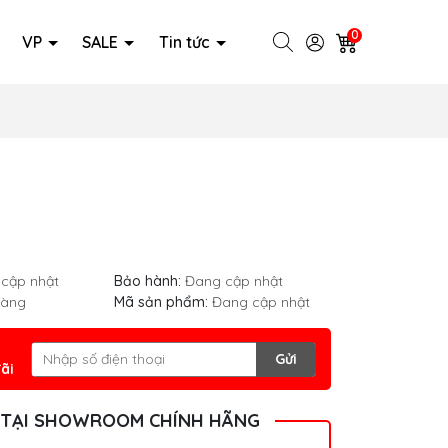
0
VP
SALE
Tin tức
cập nhật
Bảo hành:
Đang cập nhật
hàng
Mã sản phẩm:
Đang cập nhật
Gửi
ãi
 TẠI SHOWROOM CHÍNH HÃNG