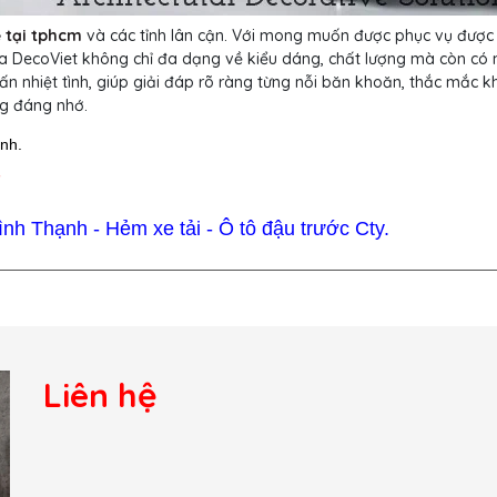
rẻ tại tphcm
và các tỉnh lân cận. Với mong muốn được phục vụ được
 của DecoViet không chỉ đa dạng về kiểu dáng, chất lượng mà còn có
ấn nhiệt tình, giúp giải đáp rõ ràng từng nỗi băn khoăn, thắc mắc kh
g đáng nhớ.
ình.
7
h Thạnh - Hẻm xe tải - Ô tô đậu trước Cty.
Liên hệ