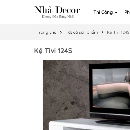
Thi Công
Ph
Trang chủ
Tất cả sản phẩm
Kệ Tivi 124S
Kệ Tivi 124S