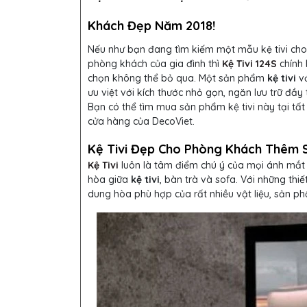
Khách Đẹp Năm 2018!
Nếu như bạn đang tìm kiếm một mẫu kệ tivi cho
phòng khách của gia đình thì
Kệ Tivi 124S
chính 
chọn không thể bỏ qua. Một sản phẩm
kệ tivi
vớ
ưu việt với kích thước nhỏ gọn, ngăn lưu trữ đầy t
Bạn có thể tìm mua sản phẩm kệ tivi này tại tất
cửa hàng của DecoViet.
Kệ Tivi Đẹp Cho Phòng Khách Thêm 
Kệ Tivi
luôn là tâm điểm chú ý của mọi ánh mắt 
hòa giữa
kệ tivi
, bàn trà và sofa. Với những thi
dung hòa phù hợp của rất nhiều vật liệu, sản 