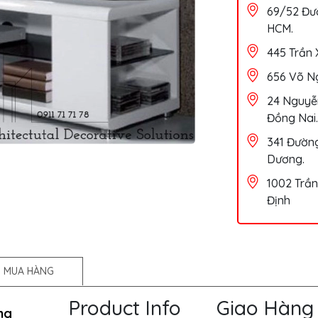
69/52 Đườ
HCM.
445 Trần 
656 Võ Ng
24 Nguyễn
Đồng Nai.
341 Đường
Dương.
1002 Trần
Định
 MUA HÀNG
Product Info
Giao Hàng
ng