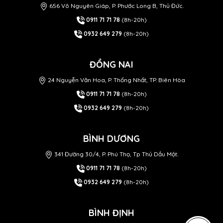
656 Võ Nguyên Giáp, P. Phước Long B, Thủ Đức.
0911 71 71 78
(8h-20h)
0932 649 279
(8h-20h)
ĐỒNG NAI
24 Nguyễn Văn Hoa, P. Thống Nhất, TP. Biên Hòa
0911 71 71 78
(8h-20h)
0932 649 279
(8h-20h)
BÌNH DƯƠNG
341 Đường 30/4, P. Phú Thọ, Tp Thủ Dầu Một.
0911 71 71 78
(8h-20h)
0932 649 279
(8h-20h)
BÌNH ĐỊNH