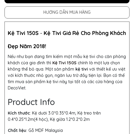
HƯỚNG DẪN MUA HÀNG
Kệ Tivi 150S
-
Kệ Tivi Giá Rẻ Cho Phòng Khách
Đẹp Năm 2018!
Nếu như bạn đang tìm kiếm một mẫu kệ tivi cho căn phòng
khách của gia đình thì
Kệ Tivi 150S
chính là một lựa chọn
không thể bỏ qua. Một sản phẩm
kệ tivi
với thiết kế ưu việt
với kích thước nhỏ gọn, ngăn lưu trữ đầy tiện lợi. Bạn có thể
tìm mua sản phẩm kệ tivi này tại tất cả các cửa hàng của
DecoViet.
Product Info
Kích thước
:
Kệ dưới 3.0*0.35*0.4m, Kệ treo trên
0.4*0.25*1.2m(4 hộc), Kệ giữa 1.2*0.2*0.2m
Chất liệu
: Gỗ MDF Malaysia