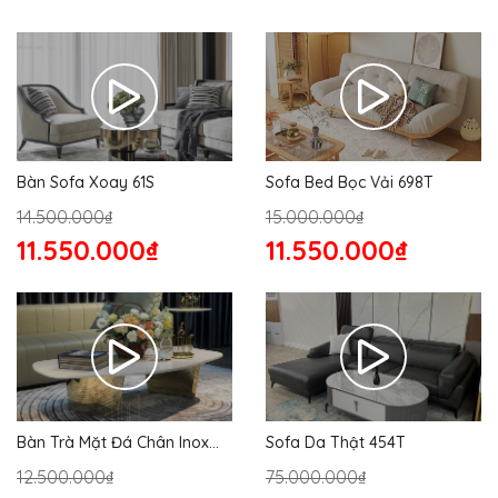
Bàn Sofa Xoay 61S
Sofa Bed Bọc Vải 698T
14.500.000₫
15.000.000₫
11.550.000₫
11.550.000₫
Bàn Trà Mặt Đá Chân Inox
Sofa Da Thật 454T
176S
12.500.000₫
75.000.000₫