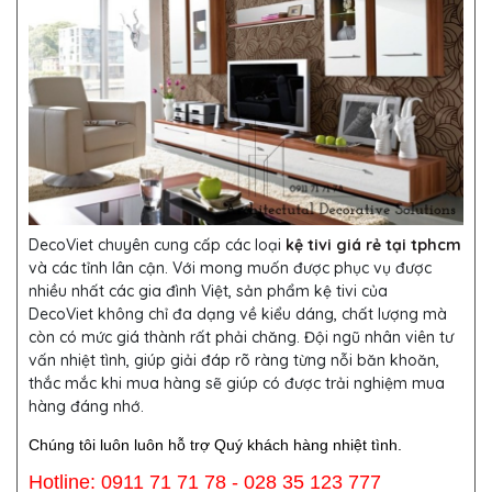
DecoViet chuyên cung cấp các loại
kệ tivi giá rẻ tại tphcm
và các tỉnh lân cận. Với mong muốn được phục vụ được
nhiều nhất các gia đình Việt, sản phẩm kệ tivi của
DecoViet không chỉ đa dạng về kiểu dáng, chất lượng mà
còn có mức giá thành rất phải chăng. Đội ngũ nhân viên tư
vấn nhiệt tình, giúp giải đáp rõ ràng từng nỗi băn khoăn,
thắc mắc khi mua hàng sẽ giúp có được trải nghiệm mua
hàng đáng nhớ.
Chúng tôi luôn luôn hỗ trợ Quý khách hàng nhiệt tình.
Hotline: 0911 71 71 78 - 028 35 123 777