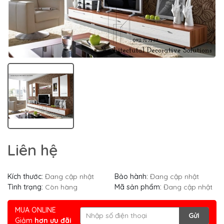
Liên hệ
Kích thước:
Đang cập nhật
Bảo hành:
Đang cập nhật
Tình trạng:
Còn hàng
Mã sản phẩm:
Đang cập nhật
MUA ONLINE
Gửi
Giảm
hơn ưu đãi