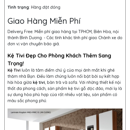
Tình trạng
:
Hàng đặt đóng
Giao Hàng Miễn Phí
Delivery Free:
Miễn phí giao hàng tại TPHCM, Biên Hòa, nội
thành Bình Dương. - Các tỉnh khác tính phí giao Chành xe do
đơn vị vận chuyển báo giá.
Kệ Tivi Đẹp Cho Phòng Khách Thêm Sang
Trọng!
Kệ Tivi
luôn là tâm điểm chú ý của mọi ánh mắt khi ghé
thăm nhà Bạn. Điều làm chúng luôn nổi bật bởi sự kết hợp
hài hòa giữa
kệ tivi
, bàn trà và sofa. Với những thiết kế nội
thất đa phong cách, sản phẩm kệ tivi gỗ độc đáo, mới lạ là
sự dung hòa phù hợp của rất nhiều vật liệu, sản phẩm có
màu sắc phong phú.