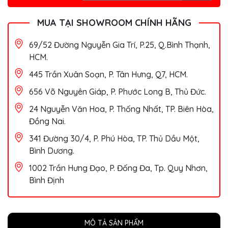
MUA TẠI SHOWROOM CHÍNH HÃNG
69/52 Đường Nguyễn Gia Trí, P.25, Q.Bình Thạnh,
HCM.
445 Trần Xuân Soạn, P. Tân Hưng, Q7, HCM.
656 Võ Nguyên Giáp, P. Phước Long B, Thủ Đức.
24 Nguyễn Văn Hoa, P. Thống Nhất, TP. Biên Hòa,
Đồng Nai.
341 Đường 30/4, P. Phú Hòa, TP. Thủ Dầu Một,
Bình Dương.
1002 Trần Hưng Đạo, P. Đống Đa, Tp. Quy Nhơn,
Bình Định
MÔ TẢ SẢN PHẨM