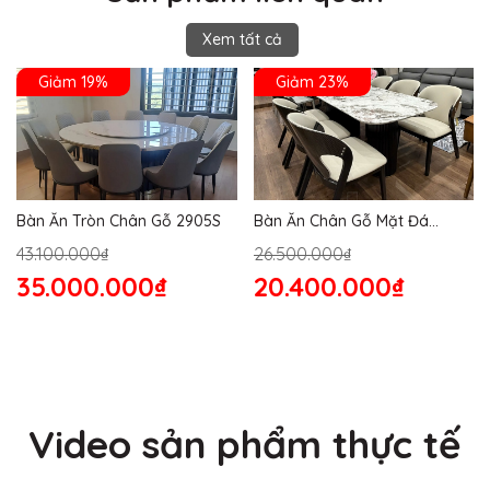
Xem tất cả
Giảm 19%
Giảm 23%
Bàn Ăn Tròn Chân Gỗ 2905S
Bàn Ăn Chân Gỗ Mặt Đá
2864S
43.100.000₫
26.500.000₫
35.000.000₫
20.400.000₫
Video sản phẩm thực tế