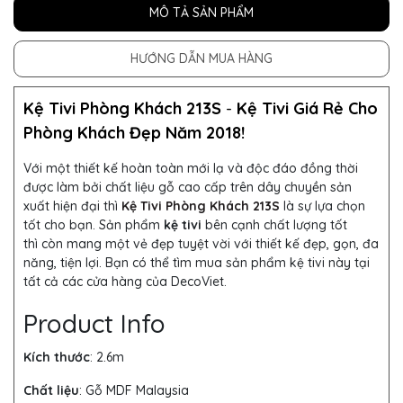
MÔ TẢ SẢN PHẨM
HƯỚNG DẪN MUA HÀNG
Kệ Tivi Phòng Khách 213S
-
Kệ Tivi Giá Rẻ Cho
Phòng Khách Đẹp Năm 2018!
Với một thiết kế hoàn toàn mới lạ và độc đáo đồng thời
được làm bởi chất liệu gỗ cao cấp trên dây chuyền sản
xuất hiện đại thì
Kệ Tivi Phòng Khách 213S
là sự lựa chọn
tốt cho bạn. Sản phẩm
kệ tivi
bên cạnh chất lượng tốt
thì còn mang một vẻ đẹp tuyệt vời với thiết kế đẹp, gọn, đa
năng, tiện lợi. Bạn có thể tìm mua sản phẩm kệ tivi này tại
tất cả các cửa hàng của DecoViet.
Product Info
Kích thước
: 2.6m
Chất liệu
: Gỗ MDF Malaysia