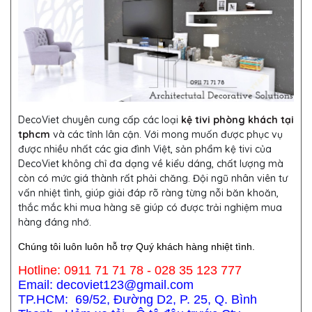
DecoViet chuyên cung cấp các loại
kệ tivi phòng khách tại
tphcm
và các tỉnh lân cận. Với mong muốn được phục vụ
được nhiều nhất các gia đình Việt, sản phẩm kệ tivi của
DecoViet không chỉ đa dạng về kiểu dáng, chất lượng mà
còn có mức giá thành rất phải chăng. Đội ngũ nhân viên tư
vấn nhiệt tình, giúp giải đáp rõ ràng từng nỗi băn khoăn,
thắc mắc khi mua hàng sẽ giúp có được trải nghiệm mua
hàng đáng nhớ.
Chúng tôi luôn luôn hỗ trợ Quý khách hàng nhiệt tình.
Hotline: 0911 71 71 78 - 028 35 123 777
Email: decoviet123@gmail.com
TP.HCM: 69/52, Đường D2, P. 25, Q. Bình