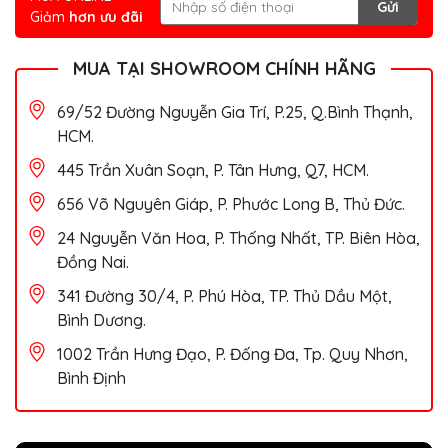
Gửi
Giảm
hơn ưu đãi
MUA TẠI SHOWROOM CHÍNH HÃNG
69/52 Đường Nguyễn Gia Trí, P.25, Q.Bình Thạnh,
HCM.
445 Trần Xuân Soạn, P. Tân Hưng, Q7, HCM.
656 Võ Nguyên Giáp, P. Phước Long B, Thủ Đức.
24 Nguyễn Văn Hoa, P. Thống Nhất, TP. Biên Hòa,
Đồng Nai.
341 Đường 30/4, P. Phú Hòa, TP. Thủ Dầu Một,
Bình Dương.
1002 Trần Hưng Đạo, P. Đống Đa, Tp. Quy Nhơn,
Bình Định