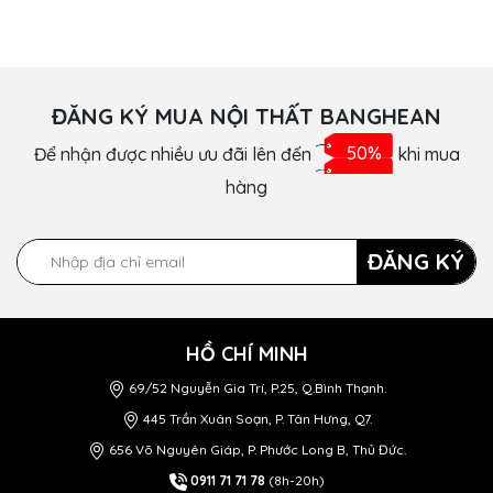
ĐĂNG KÝ MUA NỘI THẤT BANGHEAN
Để nhận được nhiều ưu đãi lên đến
50%
khi mua
hàng
ĐĂNG KÝ
HỒ CHÍ MINH
69/52 Nguyễn Gia Trí, P.25, Q.Bình Thạnh.
445 Trần Xuân Soạn, P. Tân Hưng, Q7.
656 Võ Nguyên Giáp, P. Phước Long B, Thủ Đức.
0911 71 71 78
(8h-20h)