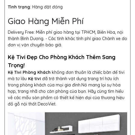
Tình trạng
:
Hàng đặt đóng
Giao Hàng Miễn Phí
Delivery Free:
Miễn phí giao hàng tại TPHCM, Biên Hòa, nội
thành Bình Dương. - Các tỉnh khác tính phí giao Chành xe do
đơn vị vận chuyển báo giá.
Kệ Tivi Đẹp Cho Phòng Khách Thêm Sang
Trọng!
Kệ Tivi Phòng Khách
không đơn thuần là chiếc bàn để tivi
mà từ lâu
Kệ tivi
đã trở thành vật dụng trang trí hữu ích
trong phòng khách của mọi gia đình.Nó mang lại sự hòa
hợp, trang nhã cho căn phòng của bạn. Hãy cùng tìm hiểu
về các mẫu sản phẩm có thiết kế hiện đại của thương hiệu
đồ gỗ nội thất DecoViet.