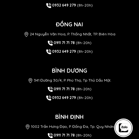
0932 649 279
(8h-20h)
ĐỒNG NAI
24 Nguyễn Văn Hoa, P. Thống Nhất, TP. Biên Hòa
0911 71 71 78
(8h-20h)
0932 649 279
(8h-20h)
BÌNH DƯƠNG
341 Đường 30/4, P. Phú Thọ, Tp Thủ Dầu Một.
0911 71 71 78
(8h-20h)
0932 649 279
(8h-20h)
BÌNH ĐỊNH
1002 Trần Hưng Đạo, P. Đống Đa, Tp. Quy Nhơn
0911 71 71 78
(8h-20h)