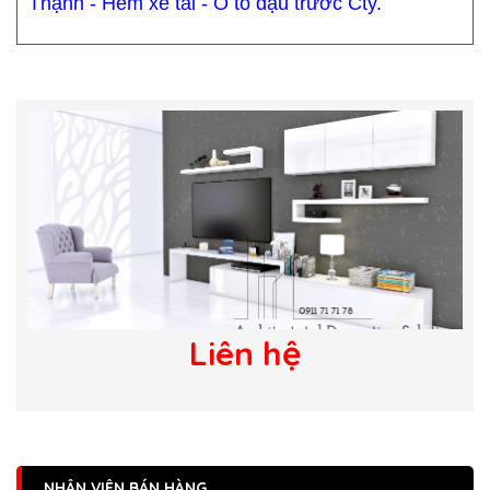
Thạnh - Hẻm xe tải - Ô tô đậu trước Cty.
Liên hệ
NHÂN VIÊN BÁN HÀNG