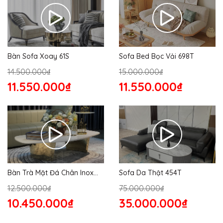
Bàn Sofa Xoay 61S
Sofa Bed Bọc Vải 698T
14.500.000₫
15.000.000₫
11.550.000₫
11.550.000₫
Bàn Trà Mặt Đá Chân Inox
Sofa Da Thật 454T
176S
12.500.000₫
75.000.000₫
10.450.000₫
35.000.000₫