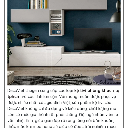
DecoViet chuyên cung cấp các loại
kệ tivi phòng khách tại
tphcm
và các tỉnh lân cận. Với mong muốn được phục vụ
được nhiều nhất các gia đình Việt, sản phẩm kệ tivi của
DecoViet không chỉ đa dạng về kiểu dáng, chất lượng mà
còn có mức giá thành rất phải chăng. Đội ngũ nhân viên tư
vấn nhiệt tình, giúp giải đáp rõ ràng từng nỗi băn khoăn,
thắc mắc khi mua hàng sẽ giúp có được trải nghiệm mua