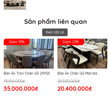
Sản phẩm liên quan
Xem tất cả
Giảm 19%
Giảm 23%
Bàn Ăn Tròn Chân Gỗ 2905S
Bàn Ăn Chân Gỗ Mặt Đá
2864S
43.100.000₫
26.500.000₫
35.000.000₫
20.400.000₫