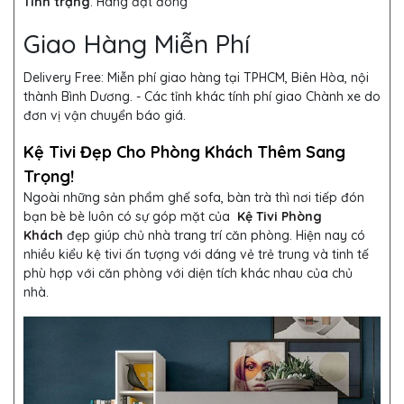
Tình trạng
:
Hàng đặt đóng
Giao Hàng Miễn Phí
Delivery Free:
Miễn phí giao hàng tại TPHCM, Biên Hòa, nội
thành Bình Dương. - Các tỉnh khác tính phí giao Chành xe do
đơn vị vận chuyển báo giá.
Kệ Tivi Đẹp Cho Phòng Khách Thêm Sang
Trọng!
Ngoài những sản phẩm ghế sofa, bàn trà thì nơi tiếp đón
bạn bè bè luôn có sự góp mặt của
Kệ Tivi Phòng
Khách
đẹp giúp chủ nhà trang trí căn phòng. Hiện nay có
nhiều kiểu kệ tivi ấn tượng với dáng vẻ trẻ trung và tinh tế
phù hợp với căn phòng với diện tích khác nhau của chủ
nhà.