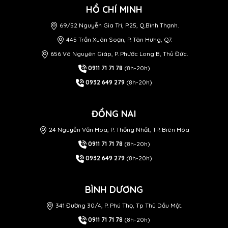
HỒ CHÍ MINH
69/52 Nguyễn Gia Trí, P.25, Q.Bình Thạnh.
445 Trần Xuân Soạn, P. Tân Hưng, Q7.
656 Võ Nguyên Giáp, P. Phước Long B, Thủ Đức.
0911 71 71 78
(8h-20h)
0932 649 279
(8h-20h)
ĐỒNG NAI
24 Nguyễn Văn Hoa, P. Thống Nhất, TP. Biên Hòa
0911 71 71 78
(8h-20h)
0932 649 279
(8h-20h)
BÌNH DƯƠNG
341 Đường 30/4, P. Phú Thọ, Tp Thủ Dầu Một.
0911 71 71 78
(8h-20h)