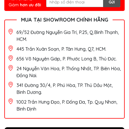
Gửi
Giảm
hơn ưu đãi
MUA TẠI SHOWROOM CHÍNH HÃNG
69/52 Đường Nguyễn Gia Trí, P.25, Q.Bình Thạnh,
HCM.
445 Trần Xuân Soạn, P. Tân Hưng, Q7, HCM.
656 Võ Nguyên Giáp, P. Phước Long B, Thủ Đức.
24 Nguyễn Văn Hoa, P. Thống Nhất, TP. Biên Hòa,
Đồng Nai.
341 Đường 30/4, P. Phú Hòa, TP. Thủ Dầu Một,
Bình Dương.
1002 Trần Hưng Đạo, P. Đống Đa, Tp. Quy Nhơn,
Bình Định