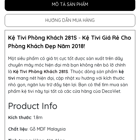
MÔ TẢ SẢN PHẨM
HƯỚNG DẪN MUA HÀNG
Kệ Tivi Phòng Khách 281S
-
Kệ Tivi Giá Rẻ Cho
Phòng Khách Đẹp Năm 2018!
Một siêu phẩm có giá trị cực tốt được sản xuất trên dây
chuyền máy móc hiện đại mà bạn không nên bỏ lỡ chính
là
Kệ Tivi Phòng Khách 281S
. Thuộc dòng sản phẩm
kệ
tivi
mang nét hiện đại, cập nhật xu hướng với kích thước
nhỏ gọn, ngăn lưu trữ đầy tiện lợi. Bạn có thể tìm mua sản
phẩm kệ tivi này tại tất cả các cửa hàng của DecoViet.
Product Info
Kích thước
: 1.8m
Chất liệu
: Gỗ MDF Malaysia