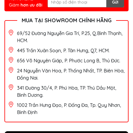
Gửi
Giảm
hơn ưu đãi
MUA TẠI SHOWROOM CHÍNH HÃNG
69/52 Đường Nguyễn Gia Trí, P.25, Q.Bình Thạnh,
HCM.
445 Trần Xuân Soạn, P. Tân Hưng, Q7, HCM.
656 Võ Nguyên Giáp, P. Phước Long B, Thủ Đức.
24 Nguyễn Văn Hoa, P. Thống Nhất, TP. Biên Hòa,
Đồng Nai.
341 Đường 30/4, P. Phú Hòa, TP. Thủ Dầu Một,
Bình Dương.
1002 Trần Hưng Đạo, P. Đống Đa, Tp. Quy Nhơn,
Bình Định