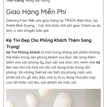
Tình trạng
:
Hàng đặt đóng
Giao Hàng Miễn Phí
Delivery Free:
Miễn phí giao hàng tại TPHCM, Biên Hòa, nội
thành Bình Dương. - Các tỉnh khác tính phí giao Chành xe do
đơn vị vận chuyển báo giá.
Kệ Tivi Đẹp Cho Phòng Khách Thêm Sang
Trọng!
Kệ Tivi Phòng Khách
là một trong những sản phẩm không
thể thiếu trong căn phòng khách của
Bạn. Để cộng thêm
điểm cho căn phòng ấy, bạn cần lựa chọn cho mình một
kệ
tivi
sao cho hài hòa với các vật dụng khác trong căn
phòng. Với những thiết kế nội thất đa phong cách, sản
phẩm kệ tivi gỗ độc đáo, mới lạ là sự dung hòa phù hợp
của rất nhiều vật liệu, sản phẩm đa màu sắc.