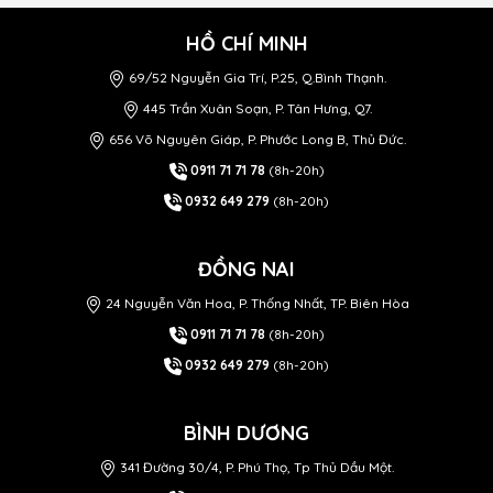
HỒ CHÍ MINH
69/52 Nguyễn Gia Trí, P.25, Q.Bình Thạnh.
445 Trần Xuân Soạn, P. Tân Hưng, Q7.
656 Võ Nguyên Giáp, P. Phước Long B, Thủ Đức.
0911 71 71 78
(8h-20h)
0932 649 279
(8h-20h)
ĐỒNG NAI
24 Nguyễn Văn Hoa, P. Thống Nhất, TP. Biên Hòa
0911 71 71 78
(8h-20h)
0932 649 279
(8h-20h)
BÌNH DƯƠNG
341 Đường 30/4, P. Phú Thọ, Tp Thủ Dầu Một.