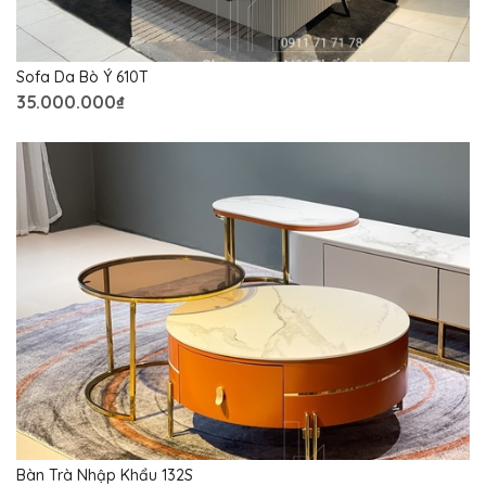
Sofa Da Bò Ý 610T
35.000.000₫
Bàn Trà Nhập Khẩu 132S