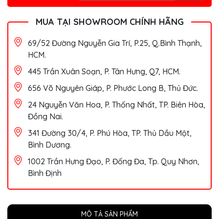
MUA TẠI SHOWROOM CHÍNH HÃNG
69/52 Đường Nguyễn Gia Trí, P.25, Q.Bình Thạnh,
HCM.
445 Trần Xuân Soạn, P. Tân Hưng, Q7, HCM.
656 Võ Nguyên Giáp, P. Phước Long B, Thủ Đức.
24 Nguyễn Văn Hoa, P. Thống Nhất, TP. Biên Hòa,
Đồng Nai.
341 Đường 30/4, P. Phú Hòa, TP. Thủ Dầu Một,
Bình Dương.
1002 Trần Hưng Đạo, P. Đống Đa, Tp. Quy Nhơn,
Bình Định
MÔ TẢ SẢN PHẨM