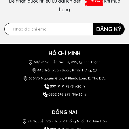
Để nhận được nhiều ưu đãi lên đến
50%
khi mua
hàng
ĐĂNG KÝ
HỒ CHÍ MINH
69/52 Nguyễn Gia Trí, P.25, Q.Bình Thạnh.
445 Trần Xuân Soạn, P. Tân Hưng, Q7.
656 Võ Nguyên Giáp, P. Phước Long B, Thủ Đức.
0911 71 71 78
(8h-20h)
0932 649 279
(8h-20h)
ĐỒNG NAI
24 Nguyễn Văn Hoa, P. Thống Nhất, TP. Biên Hòa