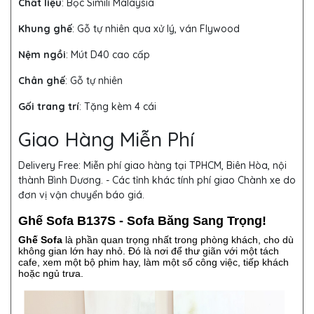
Chất liệu
: Bọc Simili Malaysia
Khung ghế
:
Gỗ tự nhiên qua xử lý, ván Flywood
Nệm ngồi
:
Mút D40 cao cấp
Chân ghế
:
Gỗ tự nhiên
Gối trang trí
:
Tặng kèm 4 cái
Giao Hàng Miễn Phí
Delivery Free:
Miễn phí giao hàng tại TPHCM, Biên Hòa, nội
thành Bình Dương. - Các tỉnh khác tính phí giao Chành xe do
đơn vị vận chuyển báo giá.
Ghế Sofa B137S - Sofa Băng Sang Trọng!
Ghế Sofa
là phần quan trọng nhất trong phòng khách, cho dù
không gian lớn hay nhỏ. Đó là nơi để thư giãn với một tách
cafe, xem một bộ phim hay, làm một số công việc, tiếp khách
hoặc ngủ trưa.