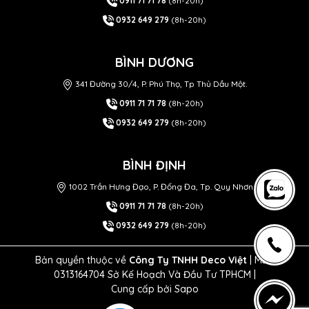
0911 71 71 78
(8h-20h)
0932 649 279
(8h-20h)
BÌNH DƯƠNG
341 Đường 30/4, P. Phú Thọ, Tp Thủ Dầu Một.
0911 71 71 78
(8h-20h)
0932 649 279
(8h-20h)
BÌNH ĐỊNH
1002 Trần Hưng Đạo, P. Đống Đa, Tp. Quy Nhơn
0911 71 71 78
(8h-20h)
0932 649 279
(8h-20h)
Bản quyền thuộc về
Công Ty TNHH Deco Việt
| MST
0313164704 Sở Kế Hoạch Và Đầu Tư TPHCM |
Cung cấp bởi
Sapo