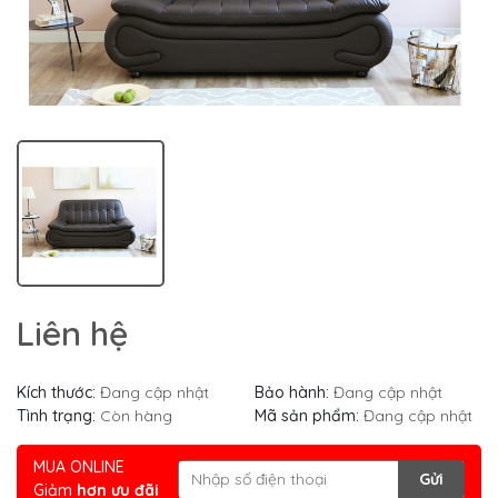
Liên hệ
Kích thước:
Đang cập nhật
Bảo hành:
Đang cập nhật
Tình trạng:
Còn hàng
Mã sản phẩm:
Đang cập nhật
MUA ONLINE
Gửi
Giảm
hơn ưu đãi