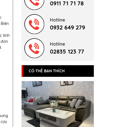
0911 71 71 78
í
Hotline
 Biên
0932 649 279
c tính
 đơn
Hotline
.
02835 123 77
CÓ THỂ BẠN THÍCH
nhưng
 cứu