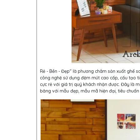
Rẻ - Bền - Đẹp" là phương châm sản xuất ghế so
công nghệ sử dụng đệm mút cao cấp, cấu tạo tin
cực rẻ với giá trị quý khách nhận được. Đây l
băng
với mẫu đẹp, mẫu mã hiện đại, tiêu chuẩn