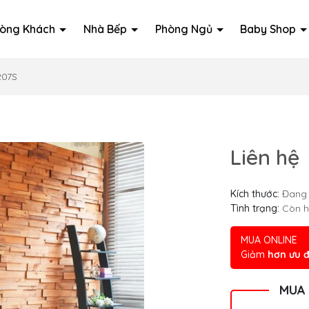
òng Khách
Nhà Bếp
Phòng Ngủ
Baby Shop
207S
Liên hệ
Kích thước:
Đang 
Tình trạng:
Còn 
MUA ONLINE
Giảm
hơn ưu đ
MUA