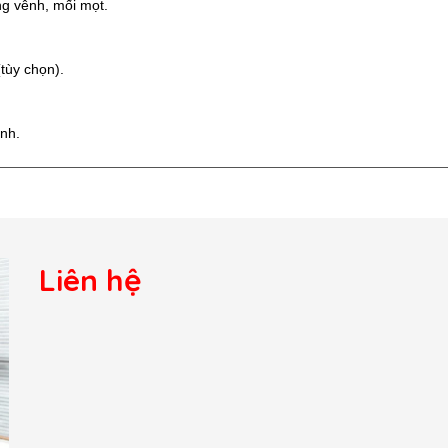
ng vênh, mối mọt.
tùy chọn).
ình.
Liên hệ