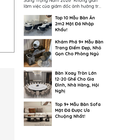
Sang Trọng Năm 2026! Không gian
làm việc của giám đốc ảnh hưởng trực
tiếp đến cách suy nghĩ và ra quyết
Top 10 Mẫu Bàn Ăn
định...
2m2 Mặt Đá Nhập
Khẩu!
Khám Phá 9+ Mẫu Bàn
Trang Điểm Đẹp, Nhỏ
Gọn Cho Phòng Ngủ
Bàn Xoay Tròn Lớn
12-20 Ghế Cho Gia
Đình, Nhà Hàng, Hội
Nghị
Top 9+ Mẫu Bàn Sofa
Mặt Đá Được Ưa
Chuộng Nhất!