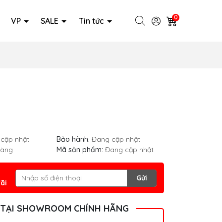
0
VP
SALE
Tin tức
cập nhật
Bảo hành:
Đang cập nhật
hàng
Mã sản phẩm:
Đang cập nhật
Gửi
ãi
 TẠI SHOWROOM CHÍNH HÃNG