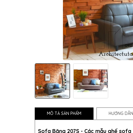
MÔ TẢ SẢN PHẨM
HƯỚNG DẪN
Sofa Băng 207S - Các mẫu ghế sofa