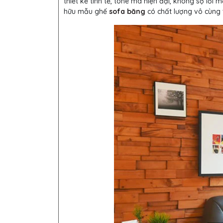
thiết kế tinh tế, tone mà hiện đại, không sợ lỗi
hữu mẫu ghế
sofa băng
có chất lượng vô cùng 