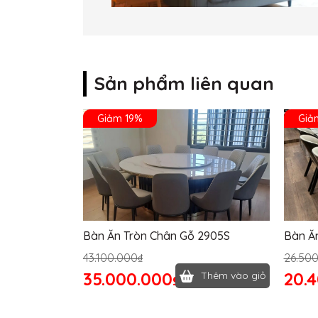
Sản phẩm liên quan
Giảm 19%
Giả
Bàn Ăn Tròn Chân Gỗ 2905S
Bàn Ă
43.100.000₫
26.50
35.000.000₫
20.
Thêm vào giỏ