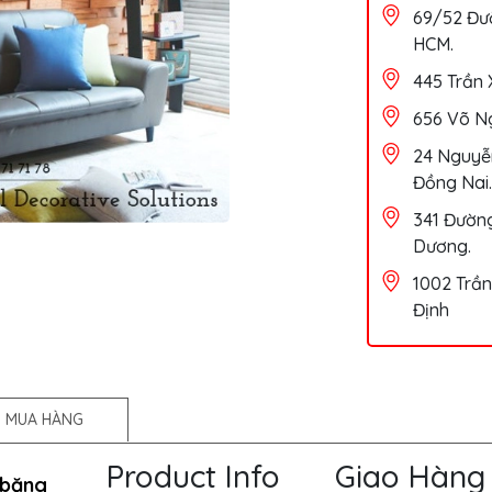
69/52 Đườ
HCM.
445 Trần 
656 Võ Ng
24 Nguyễn
Đồng Nai.
341 Đường
Dương.
1002 Trần
Định
 MUA HÀNG
Product Info
Giao Hàng
 băng