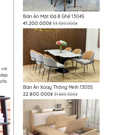
Bàn Ăn Mặt Đá 8 Ghế 1304S
41.200.000₫
53.300.000₫
 với
 đẹp
ofa
Bàn Ăn Xoay Thông Minh 1305S
22.800.000₫
31.600.000₫