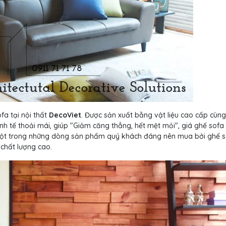
fa tại nội thất
DecoViet
. Được sản xuất bằng vật liệu cao cấp cùng
h tế thoải mái, giúp "Giảm căng thẳng, hết mệt mỏi", giá ghế sofa
à một trong những dòng sản phẩm quý khách đáng nên mua bởi ghế s
 chất lượng cao.