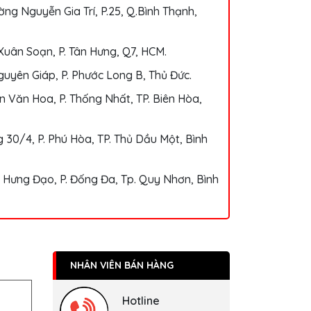
ng Nguyễn Gia Trí, P.25, Q.Bình Thạnh,
Xuân Soạn, P. Tân Hưng, Q7, HCM.
uyên Giáp, P. Phước Long B, Thủ Đức.
 Văn Hoa, P. Thống Nhất, TP. Biên Hòa,
 30/4, P. Phú Hòa, TP. Thủ Dầu Một, Bình
 Hưng Đạo, P. Đống Đa, Tp. Quy Nhơn, Bình
NHÂN VIÊN BÁN HÀNG
Hotline