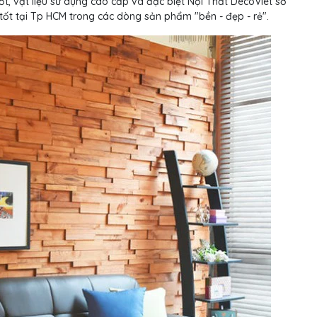
 mốt, vật liệu sử dụng cao cấp và đặc biệt Nội Thất DecoViet sở
tốt tại Tp HCM trong các dòng sản phẩm "bền - đẹp - rẻ".