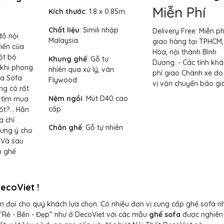
Miễn Phí
Kích thước
: 1.8 x 0.85m.
Chất liệu
: Simili nhập
Delivery Free:
Miễn ph
đồ nội
Malaysia.
giao hàng tại TPHCM,
riển của
Hòa, nội thành Bình
ột bộ
Khung ghế
:
Gỗ tự
Dương. - Các tỉnh khá
 khi phong
nhiên qua xử lý, ván
phí giao Chành xe do
ủa Sofa
Flywood
vị vận chuyển báo giá
ng có rất
Nệm ngồi
:
Mút D40 cao
: tìm mua
cấp
tốt?… Hẳn
a chỉ
Chân ghế
:
Gỗ tự nhiên
 ưng ý cho
 Và sau
u ghế
ecoViet !
n đại cho quý khách lựa chọn. Có nhiều đơn vị cung cấp ghế sofa 
"Rẻ - Bền - Đẹp" như ở DecoViet với các mẫu
ghế sofa
được nghiên