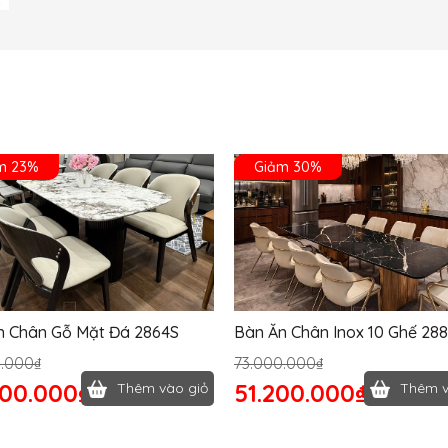
m 23%
Giảm 30%
n Chân Gỗ Mặt Đá 2864S
Bàn Ăn Chân Inox 10 Ghế 28
0.000₫
73.000.000₫
400.000₫
51.200.000₫
Thêm vào giỏ
Thêm v