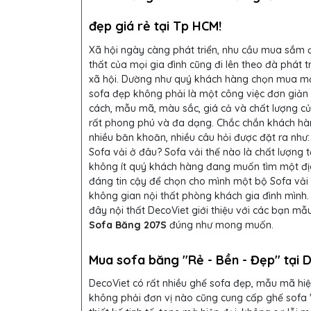
đẹp giá rẻ tại Tp HCM!
Xã hội ngày càng phát triển, nhu cầu mua sắm 
thất của mọi gia đình cũng đi lên theo đà phát t
xã hội. Dường như quý khách hàng chọn mua m
sofa đẹp không phải là một công việc đơn giản
cách, mẫu mã, màu sắc, giá cả và chất lượng c
rất phong phú và đa dạng. Chắc chắn khách hà
nhiều băn khoăn, nhiều câu hỏi được đặt ra như
Sofa vải ở đâu? Sofa vải thế nào là chất lượng 
không ít quý khách hàng đang muốn tìm một đị
đáng tin cậy để chọn cho mình một bộ Sofa vải
không gian nội thất phòng khách gia đình mình.
đây nội thất DecoViet giới thiệu với các bạn mẫ
Sofa Băng 207S
đúng như mong muốn.
Mua sofa băng "Rẻ - Bền - Đẹp" tại D
DecoViet có rất nhiều ghế sofa đẹp, mẫu mã hiệ
không phải đơn vị nào cũng cung cấp ghế sofa 