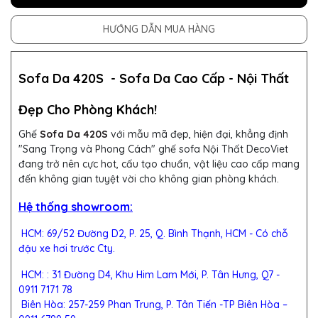
HƯỚNG DẪN MUA HÀNG
Sofa Da 420S
-
Sofa Da Cao Cấp - Nội Thất
Đẹp Cho Phòng Khách!
Ghế
Sofa Da 420S
với mẫu mã đẹp, hiện đại, khẳng định
"Sang Trọng và Phong Cách" ghế sofa Nội Thất DecoViet
đang trở nên cực hot, cấu tạo chuẩn, vật liệu cao cấp mang
đến không gian tuyệt vời cho không gian phòng khách.
Hệ thống showroom:
HCM: 69/52 Đường D2, P. 25, Q. Bình Thạnh, HCM - Có chỗ
đậu xe hơi trước Cty.
HCM: : 31 Đường D4, Khu Him Lam Mới, P. Tân Hưng, Q7 -
0911 7171 78
Biên Hòa: 257-259 Phan Trung, P. Tân Tiến -TP Biên Hòa –