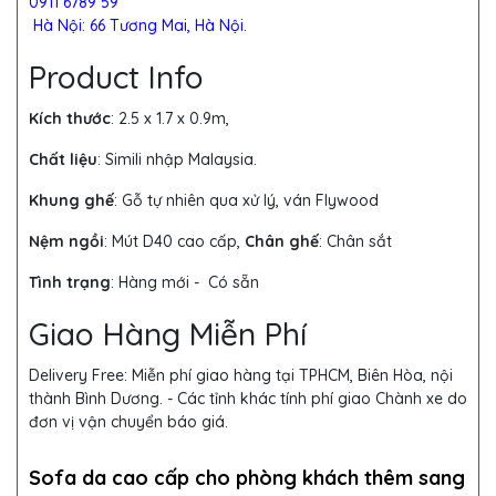
0911 6789 59
Hà Nội: 66 Tương Mai, Hà Nội.
Product Info
Kích thước
: 2.5 x 1.7 x 0.9m,
Chất liệu
: Simili nhập Malaysia.
Khung ghế
:
Gỗ tự nhiên qua xử lý, ván Flywood
Nệm ngồi
: Mút D40 cao cấp,
Chân ghế
: Chân sắt
Tình trạng
: Hàng mới - Có sẵn
Giao Hàng Miễn Phí
Delivery Free:
Miễn phí giao hàng tại TPHCM, Biên Hòa, nội
thành Bình Dương. - Các tỉnh khác tính phí giao Chành xe do
đơn vị vận chuyển báo giá.
Sofa da cao cấp cho phòng khách thêm sang