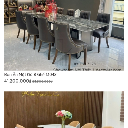
Bàn Ăn Mặt Đá 8 Ghế 1304S
41.200.000₫
53.300.000₫