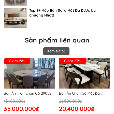
Top 9+ Mẫu Bàn Sofa Mặt Đá Được Ưa
Chuộng Nhất!
Sản phẩm liên quan
Xem tất cả
Giảm 19%
Giảm 23%
Bàn Ăn Tròn Chân Gỗ 2905S
Bàn Ăn Chân Gỗ Mặt Đá
2864S
43.100.000₫
26.500.000₫
35.000.000₫
20.400.000₫