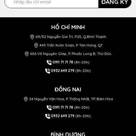
ĐĂNG KÝ
HỒ CHÍ MINH
69/52 Nguyễn Gia Trí, P.25, Q.Bình Thạnh.
445 Trần Xuân Soạn, P. Tân Hưng, Q7.
656 Võ Nguyên Giáp, P. Phước Long B, Thủ Đức.
0911 71 71 78
(8h-20h)
0932 649 279
(8h-20h)
ĐỒNG NAI
24 Nguyễn Văn Hoa, P. Thống Nhất, TP. Biên Hòa
0911 71 71 78
(8h-20h)
0932 649 279
(8h-20h)
BÌNH DƯƠNG