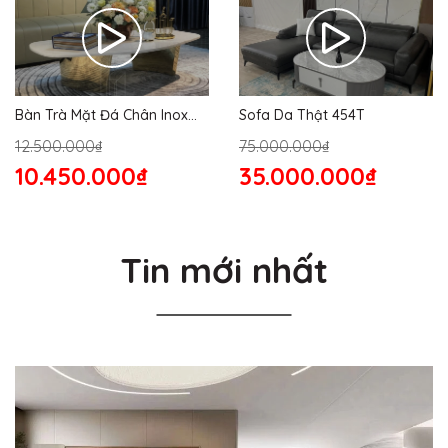
Bàn Trà Mặt Đá Chân Inox
Sofa Da Thật 454T
176S
12.500.000₫
75.000.000₫
10.450.000₫
35.000.000₫
Tin mới nhất