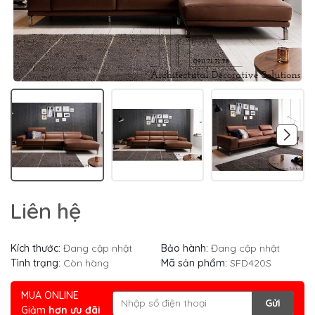
Liên hệ
Kích thước:
Đang cập nhật
Bảo hành:
Đang cập nhật
Tình trạng:
Còn hàng
Mã sản phẩm:
SFD420S
MUA ONLINE
Gửi
Giảm
hơn ưu đãi