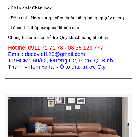
- Chân ghế: Chân inox.
- Đệm mút: Nệm cứng, mềm, hoặc bằng bông ép (tùy chọn).
- Lò xo: Lõi thép cứng có độ bền cao.
Chúng tôi luôn luôn hỗ trợ Quý khách hàng nhiệt tình.
Hotline: 0911 71 71 78 - 08 35 123 777
Email: decoviet123@gmail.com
TP.HCM: 69/52, Đường D2, P. 25, Q. Bình
Thạnh - Hẻm xe tải - Ô tô đậu trước Cty.