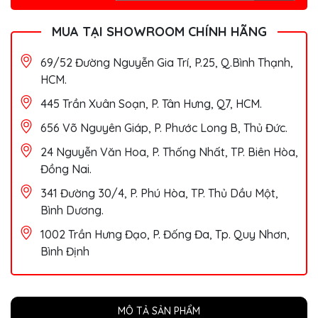
MUA TẠI SHOWROOM CHÍNH HÃNG
69/52 Đường Nguyễn Gia Trí, P.25, Q.Bình Thạnh,
HCM.
445 Trần Xuân Soạn, P. Tân Hưng, Q7, HCM.
656 Võ Nguyên Giáp, P. Phước Long B, Thủ Đức.
24 Nguyễn Văn Hoa, P. Thống Nhất, TP. Biên Hòa,
Đồng Nai.
341 Đường 30/4, P. Phú Hòa, TP. Thủ Dầu Một,
Bình Dương.
1002 Trần Hưng Đạo, P. Đống Đa, Tp. Quy Nhơn,
Bình Định
MÔ TẢ SẢN PHẨM