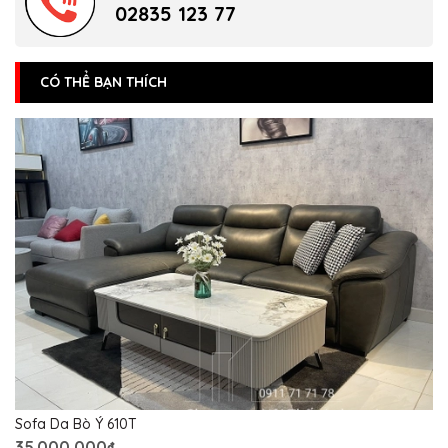
02835 123 77
CÓ THỂ BẠN THÍCH
Sofa Da Bò Ý 610T
35.000.000₫