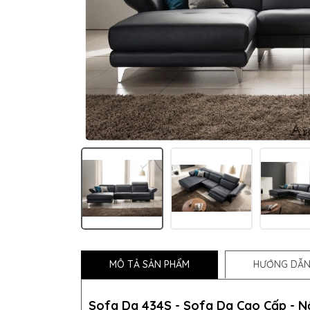
MÔ TẢ SẢN PHẨM
HƯỚNG DẪN
Sofa Da 434S
-
Sofa Da Cao Cấp - N