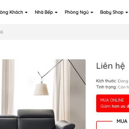
òng Khách
Nhà Bếp
Phòng Ngủ
Baby Shop
4S
Liên hệ
Kích thước:
Đang 
Tình trạng:
Còn 
MUA ONLINE
Giảm
hơn ưu đ
MUA