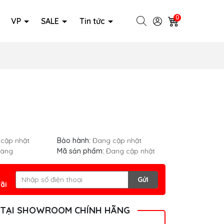
0
VP
SALE
Tin tức
cập nhật
Bảo hành:
Đang cập nhật
hàng
Mã sản phẩm:
Đang cập nhật
Gửi
ãi
 TẠI SHOWROOM CHÍNH HÃNG