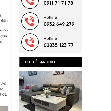
0911 71 71 78
í
Hotline
 Biên
0932 649 279
c tính
 đơn
Hotline
.
02835 123 77
CÓ THỂ BẠN THÍCH
 Với
da
,
t để,