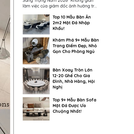
Sang Trọng Năm 2026! Không gian
làm việc của giám đốc ảnh hưởng trực
tiếp đến cách suy nghĩ và ra quyết
Top 10 Mẫu Bàn Ăn
định...
2m2 Mặt Đá Nhập
Khẩu!
Khám Phá 9+ Mẫu Bàn
Trang Điểm Đẹp, Nhỏ
Gọn Cho Phòng Ngủ
Bàn Xoay Tròn Lớn
12-20 Ghế Cho Gia
Đình, Nhà Hàng, Hội
Nghị
Top 9+ Mẫu Bàn Sofa
Mặt Đá Được Ưa
Chuộng Nhất!