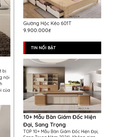
Giường Hộc Kéo 601T
9.900.000₫
TIN NỔI BẬT
 bị
g nội
h
i của
10+ Mẫu Bàn Giám Đốc Hiện
Đại, Sang Trọng
TOP 10+ Mẫu Bàn Giám Đốc Hiện Đại,