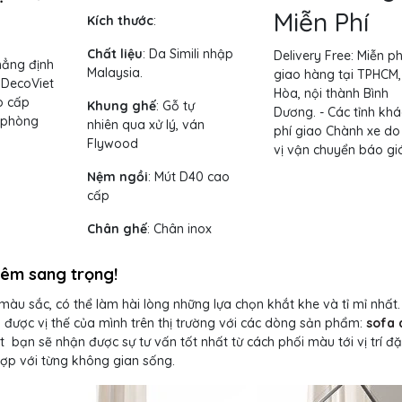
Miễn Phí
Kích thước
:
Chất liệu
: Da Simili nhập
Delivery Free:
Miễn ph
hẳng định
Malaysia.
giao hàng tại TPHCM,
 DecoViet
Hòa, nội thành Bình
o cấp
Khung ghế
:
Gỗ tự
Dương. - Các tỉnh khá
 phòng
nhiên qua xử lý, ván
phí giao Chành xe do
Flywood
vị vận chuyển báo giá
Nệm ngồi
:
Mút D40 cao
cấp
Chân ghế
:
Chân inox
hêm sang trọng
!
 sắc, có thể làm hài lòng những lựa chọn khắt khe và tỉ mỉ nhất.
được vị thế của mình trên thị trường với các dòng sản phẩm:
sofa 
et bạn sẽ nhận được sự tư vấn tốt nhất từ cách phối màu tới vị trí đặ
hợp với từng không gian sống.