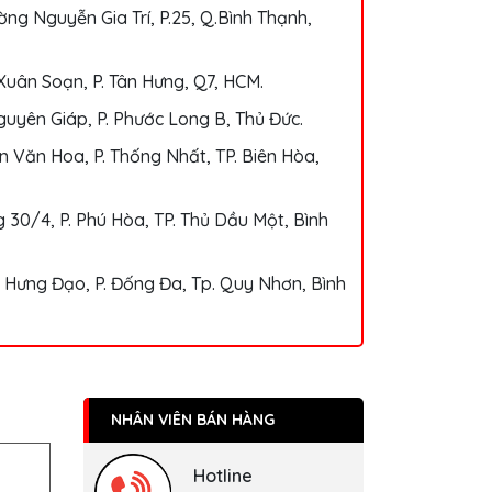
ng Nguyễn Gia Trí, P.25, Q.Bình Thạnh,
Xuân Soạn, P. Tân Hưng, Q7, HCM.
uyên Giáp, P. Phước Long B, Thủ Đức.
 Văn Hoa, P. Thống Nhất, TP. Biên Hòa,
 30/4, P. Phú Hòa, TP. Thủ Dầu Một, Bình
 Hưng Đạo, P. Đống Đa, Tp. Quy Nhơn, Bình
NHÂN VIÊN BÁN HÀNG
Hotline