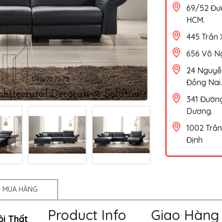
69/52 Đườ
HCM.
445 Trần 
656 Võ Ng
24 Nguyễn
Đồng Nai.
341 Đường
Dương.
1002 Trần
Định
 MUA HÀNG
Product Info
Giao Hàng
ội Thất