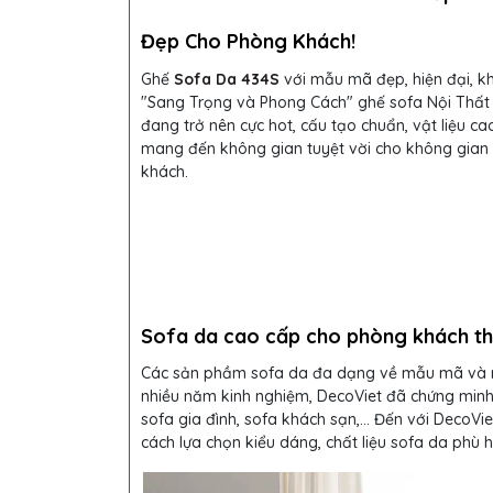
Đẹp Cho Phòng Khách!
Ghế
Sofa Da 434S
với mẫu mã đẹp, hiện đại, k
"Sang Trọng và Phong Cách" ghế sofa Nội Thất
đang trở nên cực hot, cấu tạo chuẩn, vật liệu ca
mang đến không gian tuyệt vời cho không gian
khách.
Sofa da cao cấp cho phòng khách t
Các sản phầm sofa da đa dạng về mẫu mã và màu
nhiều năm kinh nghiệm, DecoViet đã chứng minh 
sofa gia đình, sofa khách sạn,... Đến với DecoVi
cách lựa chọn kiểu dáng, chất liệu sofa da phù 