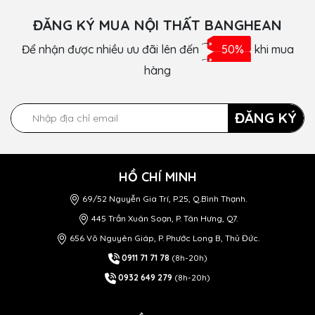
ĐĂNG KÝ MUA NỘI THẤT BANGHEAN
Để nhận được nhiều ưu đãi lên đến
50%
khi mua
hàng
ĐĂNG KÝ
HỒ CHÍ MINH
69/52 Nguyễn Gia Trí, P.25, Q.Bình Thạnh.
445 Trần Xuân Soạn, P. Tân Hưng, Q7.
656 Võ Nguyên Giáp, P. Phước Long B, Thủ Đức.
0911 71 71 78
(8h-20h)
0932 649 279
(8h-20h)