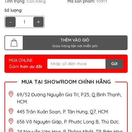
Tình trạng:
Còn hàng
Mã sản phẩm:
1091T
Số lượng:
-
+
THÊM VÀO GIỎ
Giao hàng tận nơi miễn phí
MUA ONLINE
Gửi
Giảm
hơn ưu đãi
MUA TẠI SHOWROOM CHÍNH HÃNG
69/52 Đường Nguyễn Gia Trí, P.25, Q.Bình Thạnh,
HCM.
445 Trần Xuân Soạn, P. Tân Hưng, Q7, HCM.
656 Võ Nguyên Giáp, P. Phước Long B, Thủ Đức.
24 Nguyễn Văn Hoa, P. Thống Nhất, TP. Biên Hòa,