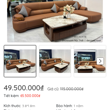
49.500.000₫
Giá cũ:
115.000.000₫
Tiết kiệm:
65.500.000₫
Kích thước:
3.8*1.8m
Bảo hành:
1 năm