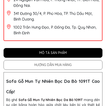
Đồng Nai.
341 Đường 30/4, P. Phú Hòa, TP. Thủ Dầu Một,
Bình Dương.
1002 Trần Hưng Đạo, P. Đống Đa, Tp. Quy Nhơn,
Bình Định
MÔ TẢ SẢN PHẨM
HƯỚNG DẪN MUA HÀNG
Sofa Gỗ Mun Tự Nhiên Bọc Da Bò 1091T Cao
Cấp!
Bộ ghế
Sofa Gỗ Mun Tự Nhiên Bọc Da Bò 1091T
mang đến
sự cân bằng hoàn hảo giữa chất liệu bền bỉ và thiết kế