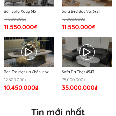
Bàn Sofa Xoay 61S
Sofa Bed Bọc Vải 698T
14.500.000₫
15.000.000₫
11.550.000₫
11.550.000₫
Bàn Trà Mặt Đá Chân Inox
Sofa Da Thật 454T
176S
12.500.000₫
75.000.000₫
10.450.000₫
35.000.000₫
Tin mới nhất