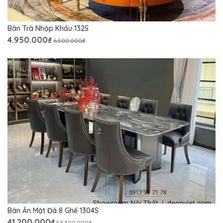
Bàn Trà Nhập Khẩu 132S
4.950.000₫
6.500.000₫
Bàn Ăn Mặt Đá 8 Ghế 1304S
41.200.000₫
53.300.000₫