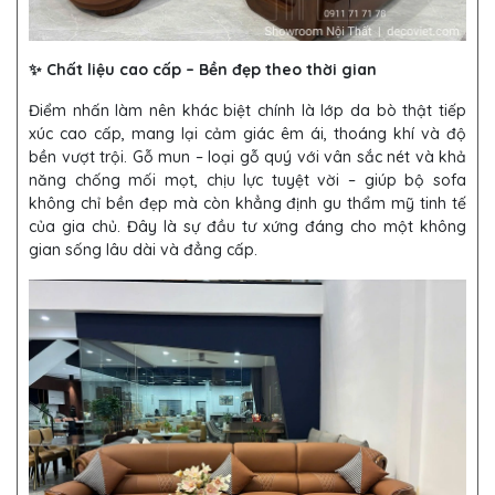
✨ Chất liệu cao cấp – Bền đẹp theo thời gian
Điểm nhấn làm nên khác biệt chính là lớp da bò thật tiếp
xúc cao cấp, mang lại cảm giác êm ái, thoáng khí và độ
bền vượt trội. Gỗ mun – loại gỗ quý với vân sắc nét và khả
năng chống mối mọt, chịu lực tuyệt vời – giúp bộ sofa
không chỉ bền đẹp mà còn khẳng định gu thẩm mỹ tinh tế
của gia chủ. Đây là sự đầu tư xứng đáng cho một không
gian sống lâu dài và đẳng cấp.