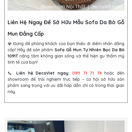
Liên Hệ Ngay Để Sở Hữu Mẫu Sofa Da Bò Gỗ
Mun Đẳng Cấp
💎 Đừng để phòng khách của bạn thiếu đi điểm nhấn đẳng
cấp! Hãy để sản phẩm
Sofa Gỗ Mun Tự Nhiên Bọc Da Bò
1091T
nâng tầm không gian sống và thể hiện gu thẩm mỹ
tinh tế của bạn!
📞
Liên hệ DecoViet ngay:
0911 71 71 78
hoặc đến
showroom để trải nghiệm trực tiếp – cơ hội sở hữu sản
phẩm sang trọng với ưu đãi hấp dẫn chỉ có trong thời gian
này.