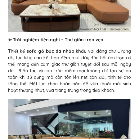
✨ Trải nghiệm tiện nghi – Thư giãn trọn vẹn
Thiết kế
sofa gỗ bọc da nhập khẩu
với dáng chữ L rộng
rãi, tựa lưng cao kết hợp đệm mút dày đàn hồi ôm trọn cơ
thể, mang đến cảm giác thư giãn tuyệt đối sau mỗi ngày
dài. Phần tay vịn bo tròn mềm mại không chỉ tạo sự an
toàn khi sử dụng mà còn tôn lên nét cân đối, tinh tế cho
tổng thể. Một lựa chọn hoàn hảo để vừa thoải mái sinh
hoạt thường nhật, vừa trang trọng trong tiếp khách.