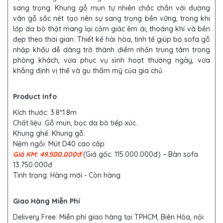
sang trọng. Khung gỗ mun tự nhiên chắc chắn với đường
vân gỗ sắc nét tạo nên sự sang trọng bền vững, trong khi
lớp da bò thật mang lại cảm giác êm ái, thoáng khí và bền
đẹp theo thời gian. Thiết kế hài hòa, tinh tế giúp bộ sofa gỗ
nhập khẩu dễ dàng trở thành điểm nhấn trung tâm trong
phòng khách, vừa phục vụ sinh hoạt thường ngày, vừa
khẳng định vị thế và gu thẩm mỹ của gia chủ.
Product Info
Kích thước: 3.8*1.8m
Chất liệu: Gỗ mun, bọc da bò tiếp xúc.
Khung ghế: Khung gỗ.
Nệm ngồi: Mút D40 cao cấp
Giá KM: 49.500.000đ
(Giá gốc: 115.000.000đ) – Bàn sofa
13.750.000đ
Tình trạng: Hàng mới - Còn hàng
Giao Hàng Miễn Phí
Delivery Free: Miễn phí giao hàng tại TPHCM, Biên Hòa, nội