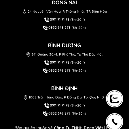
ĐỒNG NAI
24 Nguyễn Văn Hoa, P. Thống Nhất, TP. Biên Hòa
0911 71 71 78
(8h-20h)
0932 649 279
(8h-20h)
BÌNH DƯƠNG
341 Đường 30/4, P. Phú Thọ, Tp Thủ Dầu Một.
0911 71 71 78
(8h-20h)
0932 649 279
(8h-20h)
BÌNH ĐỊNH
1002 Trần Hưng Đạo, P. Đống Đa, Tp. Quy Nhơn
0911 71 71 78
(8h-20h)
0932 649 279
(8h-20h)
Bản quyền thuộc về
Công Ty TNHH Deco Việt
| MST