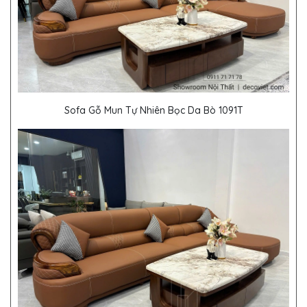
Sofa Gỗ Mun Tự Nhiên Bọc Da Bò 1091T