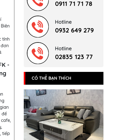
0911 71 71 78
í
Hotline
 Biên
0932 649 279
 tính
 đơn
Hotline
.
02835 123 77
FK -
ang
CÓ THỂ BẠN THÍCH
an
ng
gian
i để
 cafe,
,
 tiếp
.