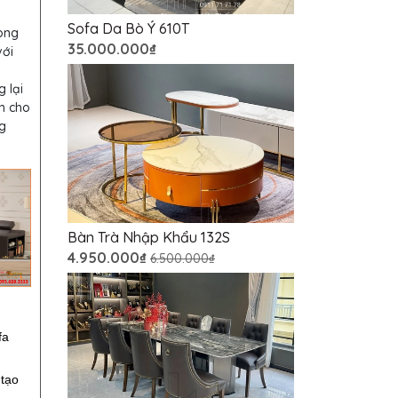
Sofa Da Bò Ý 610T
ong
35.000.000₫
với
 lại
ãm cho
g
Bàn Trà Nhập Khẩu 132S
4.950.000₫
6.500.000₫
fa
 tạo