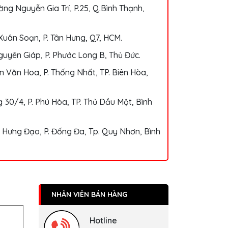
ng Nguyễn Gia Trí, P.25, Q.Bình Thạnh,
Xuân Soạn, P. Tân Hưng, Q7, HCM.
uyên Giáp, P. Phước Long B, Thủ Đức.
 Văn Hoa, P. Thống Nhất, TP. Biên Hòa,
 30/4, P. Phú Hòa, TP. Thủ Dầu Một, Bình
 Hưng Đạo, P. Đống Đa, Tp. Quy Nhơn, Bình
NHÂN VIÊN BÁN HÀNG
Hotline