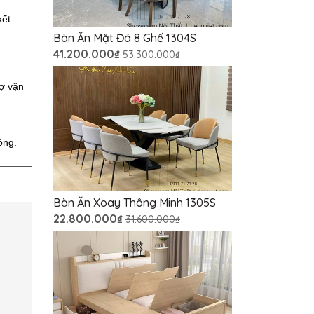
kết
Bàn Ăn Mặt Đá 8 Ghế 1304S
41.200.000₫
53.300.000₫
rợ vận
òng.
Bàn Ăn Xoay Thông Minh 1305S
22.800.000₫
31.600.000₫