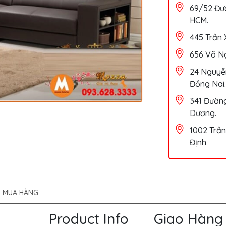
69/52 Đườ
HCM.
445 Trần 
656 Võ Ng
24 Nguyễn
Đồng Nai.
341 Đường
Dương.
1002 Trần
Định
 MUA HÀNG
Product Info
Giao Hàng