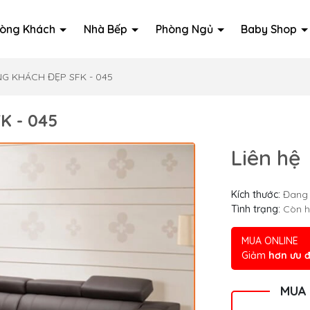
òng Khách
Nhà Bếp
Phòng Ngủ
Baby Shop
G KHÁCH ĐẸP SFK - 045
K - 045
Liên hệ
Kích thước:
Đang 
Tình trạng:
Còn 
MUA ONLINE
Giảm
hơn ưu đ
MUA