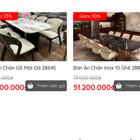
m 23%
Giảm 30%
n Chân Gỗ Mặt Đá 2864S
Bàn Ăn Chân Inox 10 Ghế 28
0.000₫
73.000.000₫
400.000₫
51.200.000₫
Thêm vào giỏ
Thêm v