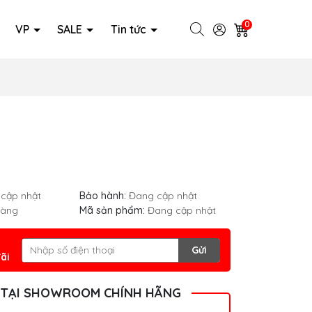
0
VP
SALE
Tin tức
cập nhật
Bảo hành:
Đang cập nhật
hàng
Mã sản phẩm:
Đang cập nhật
Gửi
ãi
 TẠI SHOWROOM CHÍNH HÃNG