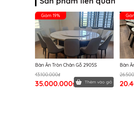
Sản phẩm liên quan
Giảm 19%
Giả
Bàn Ăn Tròn Chân Gỗ 2905S
Bàn Ă
43.100.000₫
26.50
35.000.000₫
20.
Thêm vào giỏ