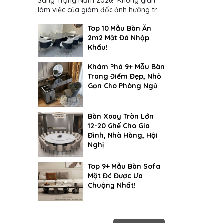
Sang Trọng Năm 2026! Không gian
làm việc của giám đốc ảnh hưởng trực
tiếp đến cách suy nghĩ và ra quyết
Top 10 Mẫu Bàn Ăn
định...
2m2 Mặt Đá Nhập
Khẩu!
Khám Phá 9+ Mẫu Bàn
Trang Điểm Đẹp, Nhỏ
Gọn Cho Phòng Ngủ
Bàn Xoay Tròn Lớn
12-20 Ghế Cho Gia
Đình, Nhà Hàng, Hội
Nghị
Top 9+ Mẫu Bàn Sofa
Mặt Đá Được Ưa
Chuộng Nhất!