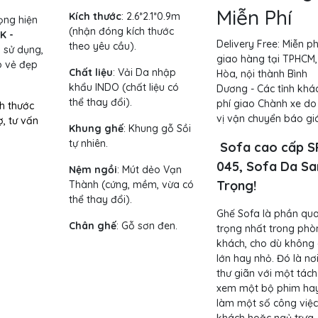
Miễn Phí
Kích thước
:
2.6*2.1*0.9m
rọng hiện
(nhận đóng kích thước
K -
Delivery Free:
Miễn ph
theo yêu cầu).
 sử dụng,
giao hàng tại TPHCM,
o vẻ đẹp
Chất liệu
: Vải Da nhập
Hòa, nội thành Bình
khẩu INDO (chất liệu có
Dương - Các tỉnh khác
thể thay đổi).
phí giao Chành xe do
ch thước
vị vận chuyển báo giá
ợ, tư vấn
Khung ghế
:
Khung gỗ Sồi
tự nhiên.
Sofa cao cấp S
045, Sofa Da S
Nệm ngồi
:
Mút dẻo Vạn
Trọng!
Thành (cứng, mềm, vừa có
thể thay đổi).
Ghế Sofa là phần qu
Chân ghế
: Gỗ sơn đen.
trọng nhất trong phò
khách, cho dù không 
lớn hay nhỏ. Đó là nơ
thư giãn với một tách
xem một bộ phim hay
làm một số công việc,
khách hoặc ngủ trưa