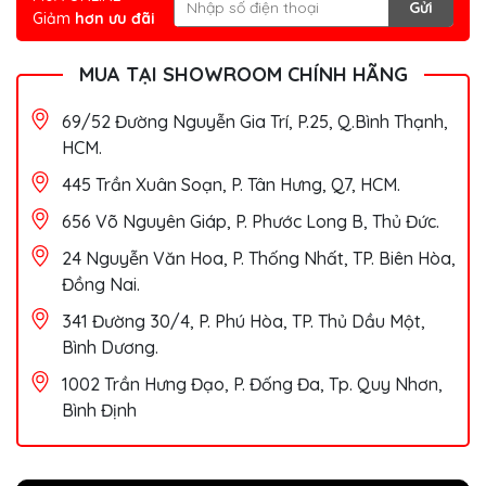
Gửi
Giảm
hơn ưu đãi
MUA TẠI SHOWROOM CHÍNH HÃNG
69/52 Đường Nguyễn Gia Trí, P.25, Q.Bình Thạnh,
HCM.
445 Trần Xuân Soạn, P. Tân Hưng, Q7, HCM.
656 Võ Nguyên Giáp, P. Phước Long B, Thủ Đức.
24 Nguyễn Văn Hoa, P. Thống Nhất, TP. Biên Hòa,
Đồng Nai.
341 Đường 30/4, P. Phú Hòa, TP. Thủ Dầu Một,
Bình Dương.
1002 Trần Hưng Đạo, P. Đống Đa, Tp. Quy Nhơn,
Bình Định