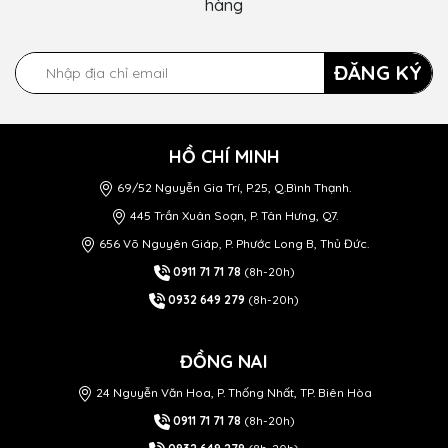
hàng
ĐĂNG KÝ
HỒ CHÍ MINH
69/52 Nguyễn Gia Trí, P.25, Q.Bình Thạnh.
445 Trần Xuân Soạn, P. Tân Hưng, Q7.
656 Võ Nguyên Giáp, P. Phước Long B, Thủ Đức.
0911 71 71 78
(8h-20h)
0932 649 279
(8h-20h)
ĐỒNG NAI
24 Nguyễn Văn Hoa, P. Thống Nhất, TP. Biên Hòa
0911 71 71 78
(8h-20h)