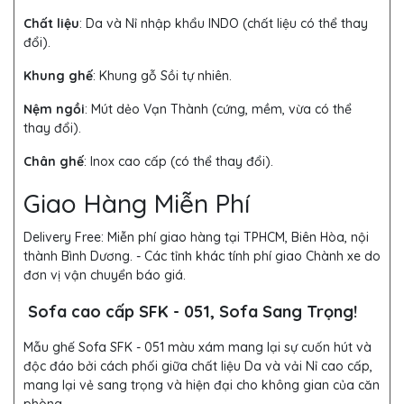
Chất liệu
: Da và Nỉ nhập khẩu INDO (chất liệu có thể thay
đổi).
Khung ghế
:
Khung gỗ Sồi tự nhiên.
Nệm ngồi
:
Mút dẻo Vạn Thành (cứng, mềm, vừa có thể
thay đổi).
Chân ghế
:
Inox cao cấp (có thể thay đổi).
Giao Hàng Miễn Phí
Delivery Free:
Miễn phí giao hàng tại TPHCM, Biên Hòa, nội
thành Bình Dương. - Các tỉnh khác tính phí giao Chành xe do
đơn vị vận chuyển báo giá.
Sofa cao cấp SFK - 051, Sofa Sang Trọng!
Mẫu ghế Sofa SFK - 051 màu xám mang lại sự cuốn hút và
độc đáo bởi cách phối giữa chất liệu Da và vải Nỉ cao cấp,
mang lại vẻ sang trọng và hiện đại cho không gian của căn