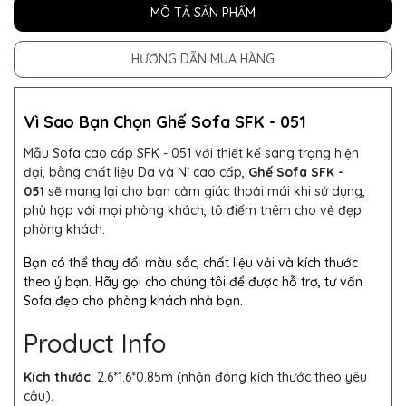
MÔ TẢ SẢN PHẨM
HƯỚNG DẪN MUA HÀNG
Vì Sao Bạn Chọn Ghế Sofa SFK - 051
Mẫu S
ofa cao cấp
SFK - 051 với thiết kế sang trọng hiện
đại, bằng chất liệu Da và Nỉ cao cấp,
Ghế Sofa SFK -
051
sẽ mang lại cho bạn cảm giác thoải mái khi sử dụng,
phù hợp với mọi phòng khách, tô điểm thêm cho vẻ đẹp
phòng khách.
Bạn có thể thay đổi màu sắc, chất liệu vải và kích thước
theo ý bạn. Hãy gọi cho chúng tôi để được hỗ trợ, tư vấn
Sofa đẹp cho phòng khách nhà bạn.
Product Info
Kích thước
:
2.6*1.6*0.85m (nhận đóng kích thước theo yêu
cầu).