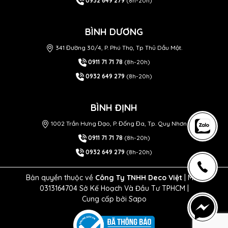
0932 649 279
(8h-20h)
BÌNH DƯƠNG
341 Đường 30/4, P. Phú Thọ, Tp Thủ Dầu Một.
0911 71 71 78
(8h-20h)
0932 649 279
(8h-20h)
BÌNH ĐỊNH
1002 Trần Hưng Đạo, P. Đống Đa, Tp. Quy Nhơn
0911 71 71 78
(8h-20h)
0932 649 279
(8h-20h)
Bản quyền thuộc về
Công Ty TNHH Deco Việt
| MST
0313164704 Sở Kế Hoạch Và Đầu Tư TPHCM |
Cung cấp bởi
Sapo