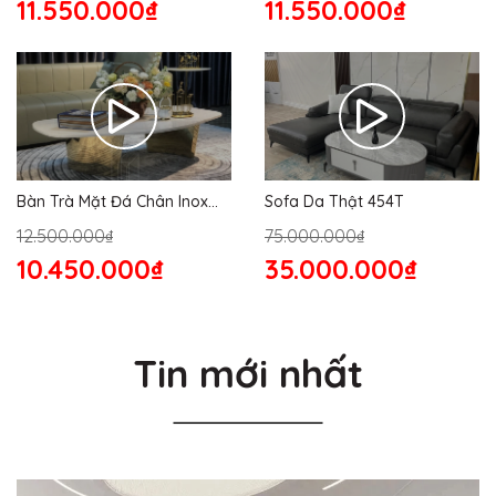
11.550.000₫
11.550.000₫
Bàn Trà Mặt Đá Chân Inox
Sofa Da Thật 454T
176S
12.500.000₫
75.000.000₫
10.450.000₫
35.000.000₫
Tin mới nhất