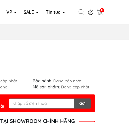
0
VP
SALE
Tin tức
cập nhật
Bảo hành:
Đang cập nhật
hàng
Mã sản phẩm:
Đang cập nhật
Gửi
ãi
 TẠI SHOWROOM CHÍNH HÃNG