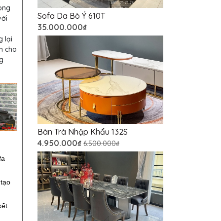
ong
Sofa Da Bò Ý 610T
với
35.000.000₫
 lại
ãm cho
g
Bàn Trà Nhập Khẩu 132S
4.950.000₫
6.500.000₫
fa
 tạo
kết