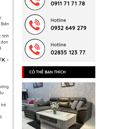
0911 71 71 78
í
Hotline
 Biên
0932 649 279
 tính
 đơn
Hotline
.
02835 123 77
FK -
CÓ THỂ BẠN THÍCH
hướng
ẫu
 trẻ
à