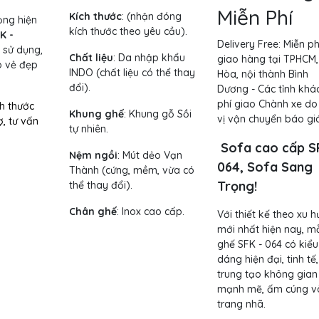
Miễn Phí
Kích thước
:
(nhận đóng
ọng hiện
kích thước theo yêu cầu).
K -
Delivery Free:
Miễn ph
 sử dụng,
Chất liệu
: Da nhập khẩu
giao hàng tại TPHCM,
o vẻ đẹp
INDO (chất liệu có thể thay
Hòa, nội thành Bình
đổi).
Dương - Các tỉnh khác
phí giao Chành xe do
ch thước
Khung ghế
:
Khung gỗ Sồi
vị vận chuyển báo giá
ợ, tư vấn
tự nhiên.
Sofa cao cấp S
Nệm ngồi
:
Mút dẻo Vạn
064, Sofa Sang
Thành (cứng, mềm, vừa có
Trọng!
thể thay đổi).
Chân ghế
: Inox cao cấp.
Với thiết kế theo xu 
mới nhất hiện nay, m
ghế SFK - 064 có kiểu
dáng hiện đại, tinh tế,
trung tạo không gian
mạnh mẽ, ấm cúng v
trang nhã.