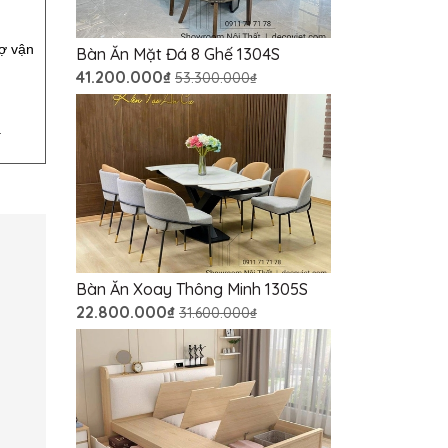
rợ vận
Bàn Ăn Mặt Đá 8 Ghế 1304S
41.200.000₫
53.300.000₫
.
Bàn Ăn Xoay Thông Minh 1305S
22.800.000₫
31.600.000₫