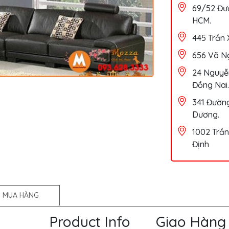
69/52 Đườ
HCM.
445 Trần 
656 Võ Ng
24 Nguyễn
Đồng Nai.
341 Đường
Dương.
1002 Trần
Định
 MUA HÀNG
Product Info
Giao Hàng