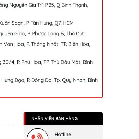
ng Nguyễn Gia Trí, P.25, Q.Bình Thạnh,
Xuân Soạn, P. Tân Hưng, Q7, HCM.
uyên Giáp, P. Phước Long B, Thủ Đức.
 Văn Hoa, P. Thống Nhất, TP. Biên Hòa,
 30/4, P. Phú Hòa, TP. Thủ Dầu Một, Bình
 Hưng Đạo, P. Đống Đa, Tp. Quy Nhơn, Bình
NHÂN VIÊN BÁN HÀNG
Hotline