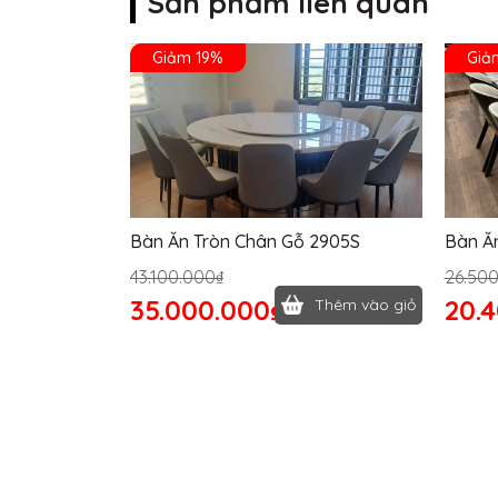
Sản phẩm liên quan
Giảm 19%
Giả
Bàn Ăn Tròn Chân Gỗ 2905S
Bàn Ă
43.100.000₫
26.50
35.000.000₫
20.
Thêm vào giỏ