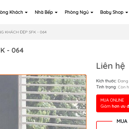
òng Khách
Nhà Bếp
Phòng Ngủ
Baby Shop
G KHÁCH ĐẸP SFK - 064
 - 064
Liên hệ
Kích thước:
Đang 
Tình trạng:
Còn 
MUA ONLINE
Giảm
hơn ưu đ
MUA