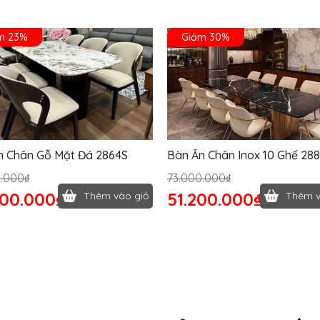
m 23%
Giảm 30%
n Chân Gỗ Mặt Đá 2864S
Bàn Ăn Chân Inox 10 Ghế 28
0.000₫
73.000.000₫
400.000₫
51.200.000₫
Thêm vào giỏ
Thêm v