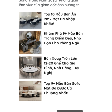
Sang Trọng Năm 2026! Không gian
làm việc của giám đốc ảnh hưởng trực
tiếp đến cách suy nghĩ và ra quyết
Top 10 Mẫu Bàn Ăn
định...
2m2 Mặt Đá Nhập
Khẩu!
Khám Phá 9+ Mẫu Bàn
Trang Điểm Đẹp, Nhỏ
Gọn Cho Phòng Ngủ
Bàn Xoay Tròn Lớn
12-20 Ghế Cho Gia
Đình, Nhà Hàng, Hội
Nghị
Top 9+ Mẫu Bàn Sofa
Mặt Đá Được Ưa
Chuộng Nhất!