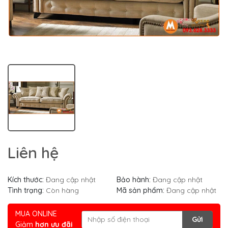
Liên hệ
Kích thước:
Đang cập nhật
Bảo hành:
Đang cập nhật
Tình trạng:
Còn hàng
Mã sản phẩm:
Đang cập nhật
MUA ONLINE
Gửi
Giảm
hơn ưu đãi