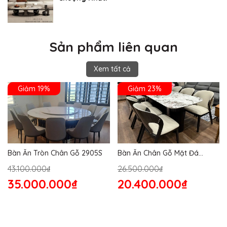
Sản phẩm liên quan
Xem tất cả
Giảm 19%
Giảm 23%
Bàn Ăn Tròn Chân Gỗ 2905S
Bàn Ăn Chân Gỗ Mặt Đá
2864S
43.100.000₫
26.500.000₫
35.000.000₫
20.400.000₫