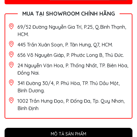
MUA TẠI SHOWROOM CHÍNH HÃNG
69/52 Đường Nguyễn Gia Trí, P.25, Q.Bình Thạnh,
HCM.
445 Trần Xuân Soạn, P. Tân Hưng, Q7, HCM.
656 Võ Nguyên Giáp, P. Phước Long B, Thủ Đức.
24 Nguyễn Văn Hoa, P. Thống Nhất, TP. Biên Hòa,
Đồng Nai.
341 Đường 30/4, P. Phú Hòa, TP. Thủ Dầu Một,
Bình Dương.
1002 Trần Hưng Đạo, P. Đống Đa, Tp. Quy Nhơn,
Bình Định
MÔ TẢ SẢN PHẨM