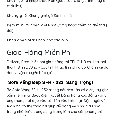
Chất liệu
: Nỉ nhập khẩu Hàn Quốc cao cấp (có thể thay đổi
chất liệu).
Khung ghế:
Khung ghế gỗ Sồi tự nhiên
Đệm mút:
Mút dẻo Việt Nhật (cứng hoặc mềm có thể thay
đổi)
Chân ghế Sofa:
Chân Inox cao cấp.
Giao Hàng Miễn Phí
Delivery Free:
Miễn phí giao hàng tại TPHCM, Biên Hòa, nội
thành Bình Dương - Các tỉnh khác tính phí giao Chành xe do
đơn vị vận chuyển báo giá.
Sofa Văng Đẹp SFH - 032, Sang Trọng!
Bộ Sofa Văng SFH - 032 mang nét đẹp tân cổ điển, tay ghế
uốn mềm mại được điểm xuyết bằng hàng cúc đồng vàng
óng mang nét đẹp vừa cổ điển vừa hiện đại. Đệm ngồi và
tựa lưng có thể tháo rời giúp dễ dàng vệ sinh. Màu sắc
trang nhã, kiểu dáng sang trọng làm cho căn phòng trở