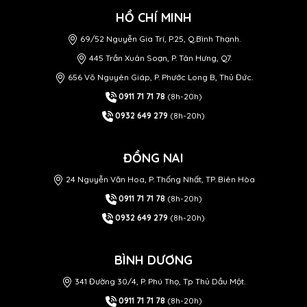
HỒ CHÍ MINH
69/52 Nguyễn Gia Trí, P.25, Q.Bình Thạnh.
445 Trần Xuân Soạn, P. Tân Hưng, Q7.
656 Võ Nguyên Giáp, P. Phước Long B, Thủ Đức.
0911 71 71 78
(8h-20h)
0932 649 279
(8h-20h)
ĐỒNG NAI
24 Nguyễn Văn Hoa, P. Thống Nhất, TP. Biên Hòa
0911 71 71 78
(8h-20h)
0932 649 279
(8h-20h)
BÌNH DƯƠNG
341 Đường 30/4, P. Phú Thọ, Tp Thủ Dầu Một.
0911 71 71 78
(8h-20h)