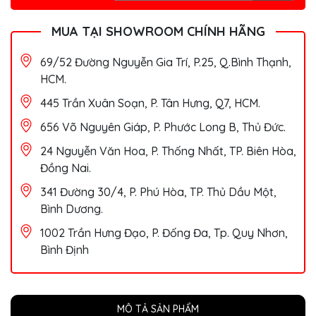
MUA TẠI SHOWROOM CHÍNH HÃNG
69/52 Đường Nguyễn Gia Trí, P.25, Q.Bình Thạnh,
HCM.
445 Trần Xuân Soạn, P. Tân Hưng, Q7, HCM.
656 Võ Nguyên Giáp, P. Phước Long B, Thủ Đức.
24 Nguyễn Văn Hoa, P. Thống Nhất, TP. Biên Hòa,
Đồng Nai.
341 Đường 30/4, P. Phú Hòa, TP. Thủ Dầu Một,
Bình Dương.
1002 Trần Hưng Đạo, P. Đống Đa, Tp. Quy Nhơn,
Bình Định
MÔ TẢ SẢN PHẨM