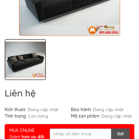
Liên hệ
Kích thước:
Đang cập nhật
Bảo hành:
Đang cập nhật
Tình trạng:
Còn hàng
Mã sản phẩm:
Đang cập nhật
MUA ONLINE
Gửi
Giảm
hơn ưu đãi