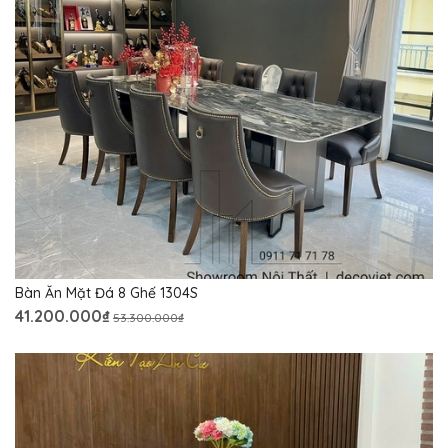
Bàn Ăn Mặt Đá 8 Ghế 1304S
41.200.000₫
53.300.000₫