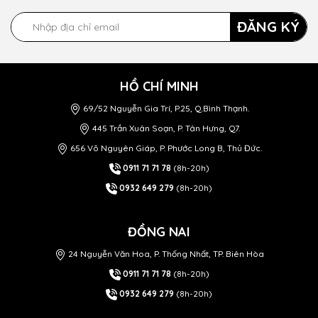
ĐĂNG KÝ
HỒ CHÍ MINH
69/52 Nguyễn Gia Trí, P.25, Q.Bình Thạnh.
445 Trần Xuân Soạn, P. Tân Hưng, Q7.
656 Võ Nguyên Giáp, P. Phước Long B, Thủ Đức.
0911 71 71 78
(8h-20h)
0932 649 279
(8h-20h)
ĐỒNG NAI
24 Nguyễn Văn Hoa, P. Thống Nhất, TP. Biên Hòa
0911 71 71 78
(8h-20h)
0932 649 279
(8h-20h)