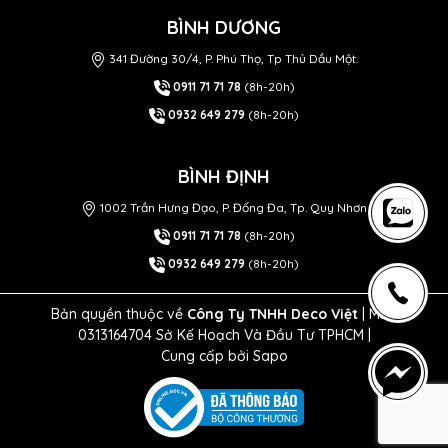
BÌNH DƯƠNG
341 Đường 30/4, P. Phú Thọ, Tp Thủ Dầu Một.
0911 71 71 78
(8h-20h)
0932 649 279
(8h-20h)
BÌNH ĐỊNH
1002 Trần Hưng Đạo, P. Đống Đa, Tp. Quy Nhơn
0911 71 71 78
(8h-20h)
0932 649 279
(8h-20h)
Bản quyền thuộc về
Công Ty TNHH Deco Việt
| MST
0313164704 Sở Kế Hoạch Và Đầu Tư TPHCM |
Cung cấp bởi
Sapo