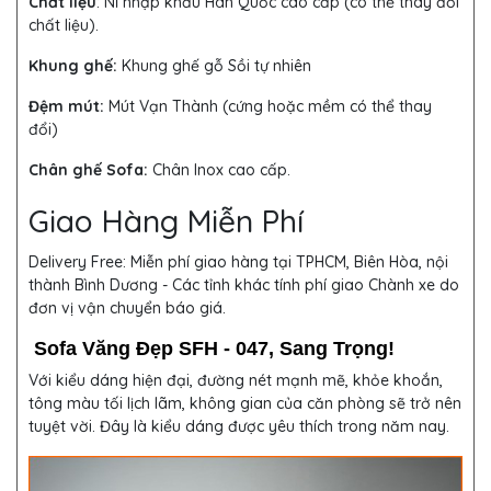
Chất liệu
: Nỉ nhập khẩu Hàn Quốc cao cấp (có thể thay đổi
chất liệu).
Khung ghế:
Khung ghế gỗ Sồi tự nhiên
Đệm mút:
Mút Vạn Thành (cứng hoặc mềm có thể thay
đổi)
Chân ghế Sofa:
Chân Inox cao cấp.
Giao Hàng Miễn Phí
Delivery Free:
Miễn phí giao hàng tại TPHCM, Biên Hòa, nội
thành Bình Dương - Các tỉnh khác tính phí giao Chành xe do
đơn vị vận chuyển báo giá.
Sofa Văng Đẹp SFH - 047, Sang Trọng!
Với kiểu dáng hiện đại, đường nét mạnh mẽ, khỏe khoắn,
tông màu tối lịch lãm, không gian của căn phòng sẽ trở nên
tuyệt vời. Đây là kiểu dáng được yêu thích trong năm nay.