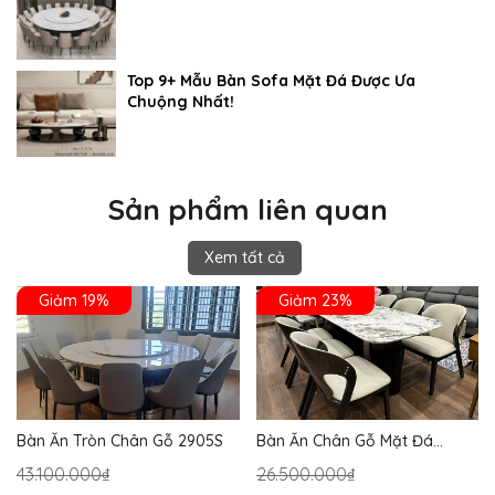
Top 9+ Mẫu Bàn Sofa Mặt Đá Được Ưa
Chuộng Nhất!
Sản phẩm liên quan
Xem tất cả
Giảm 19%
Giảm 23%
Bàn Ăn Tròn Chân Gỗ 2905S
Bàn Ăn Chân Gỗ Mặt Đá
2864S
43.100.000₫
26.500.000₫